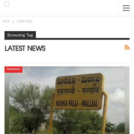
Home
Latest News
Browsing Tag
LATEST NEWS
TELANGANA