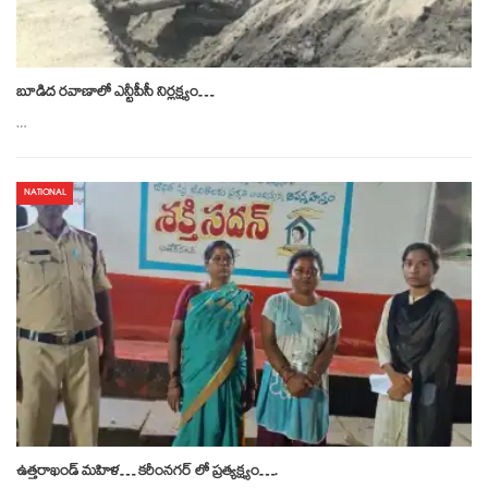
బూడిద రవాణాలో ఎన్టీపీసీ నిర్లక్ష్యం…
…
NATIONAL
ఉత్తరాఖండ్ మహిళ… కరీంనగర్ లో ప్రత్యక్ష్యం….