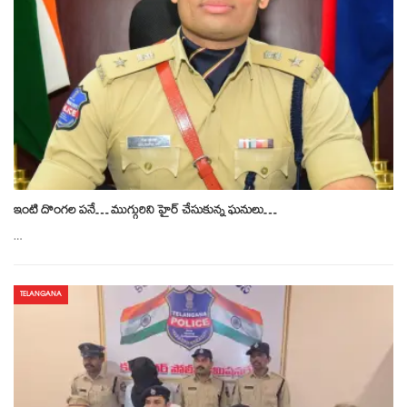
ఇంటి దొంగల పనే… ముగ్గురిని హైర్ చేసుకున్న ఘనులు…
…
TELANGANA