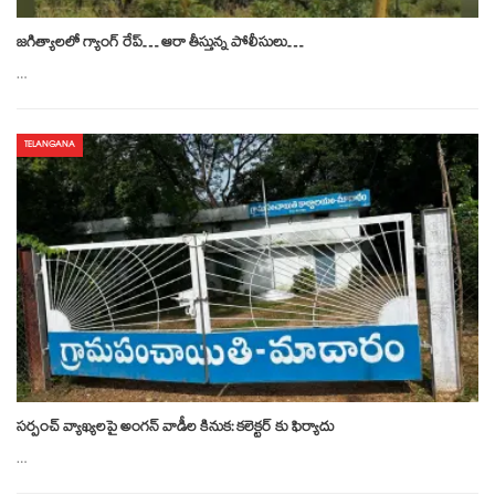
జగిత్యాలలో గ్యాంగ్ రేప్… ఆరా తీస్తున్న పోలీసులు…
…
TELANGANA
సర్పంచ్ వ్యాఖ్యలపై అంగన్ వాడీల కినుక: కలెక్టర్ కు ఫిర్యాదు
…