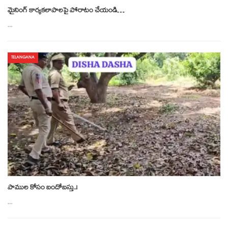
మైనింగ్ కార్యకలాపాలపై పోరాటం చేయండి…
…
TELANGANA
పాముల కోసం బందోబస్తు..!
…