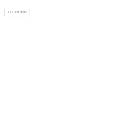
OLDER POSTS