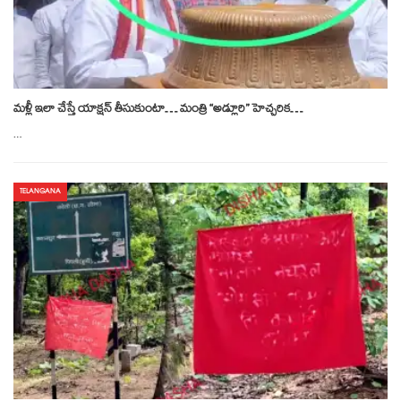
మళ్లీ ఇలా చేస్తే యాక్షన్ తీసుకుంటా… మంత్రి ‘‘అడ్లూరి’’ హెచ్చరిక…
…
TELANGANA