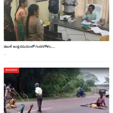
డబుల్ ఇండ్ల విషయంలో గందరగోళం…
…
TELANGANA