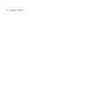
OLDER POSTS