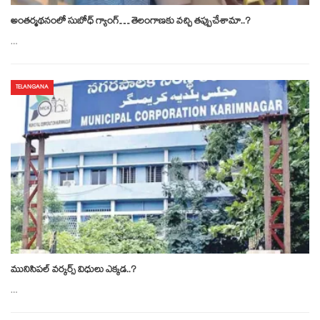
అంతర్మథనంలో సుబోధ్ గ్యాంగ్… తెలంగాణకు వచ్చి తప్పుచేశామా..?
…
TELANGANA
మునిసిపల్ వర్కర్స్ విధులు ఎక్కడ..?
…