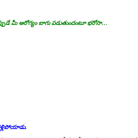
దే… అప్పుడే మీ ఆరోగ్యం బాగు పడుతుందంటూ భరోసా…
ళ్లిపోయాడు.