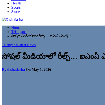
Health
Sports
Stories
Home
Telangana
సోషల్ మీడియాలో రీల్స్… ఐఎంఏ ఎంట్రీ..!
Telangana
Latest News
సోషల్ మీడియాలో రీల్స్… ఐఎంఏ ఎంట
By
dishadasha
On
May 1, 2026