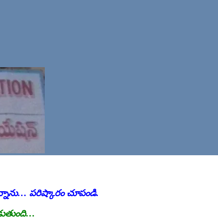
్నాను… పరిష్కారం చూపండి.
పడుతుంది…