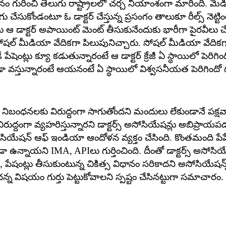
 గురించి తెలుగు రాష్ట్రాలలో చర్చ నీయాంశంగా మారింది. మెడి
ుకోండంటూ ఓ డాక్టర్ చేస్తున్న ప్రసంగం తాలుకూ రీల్స్ నెట్టిం
ెంట్లు ఆ డాక్టర్ అపాయింట్ మెంట్ తీసుకునేందుకు భారీగా పైరవీలు 
సోషల్ మీడియా వేదికగా పిలుపునిచ్చారు. సోషల్ మీడియా వేదికగా
ంట్లు క్యూ కడుతున్నారంటే ఆ డాక్టర్ క్రేజీ ఏ స్థాయిలో పెరిగిందో 
ా వస్తున్నారంటే ఆయనంటే ఏ స్థాయిలో విశ్వసనీయత పెరిగిందో
ారం నిబంధనలకు విరుద్దంగా సాగుతోందని మందులు లేకుండానే పక్
ే విరుద్దంగా వ్యహరిస్తున్నారని డాక్టర్స్ అసోసియేషన్లు అబిప్రాయ
ియేషన్ ఆఫ్ ఇండియా ఆందోళన వ్యక్తం చేసింది. కొంతమంది ప
నాయని IMA, APIలు గుర్తించింది. దీంతో డాక్టర్స్ అసోసియేషన్
, పేషంట్లు తీసుకుంటున్న చికిత్స విధానం సరికాదని అసోసియేషన్
ందన్న విషయం గుర్తు పెట్టుకోవాలని స్పష్టం చేసినట్టుగా సమాచారం.