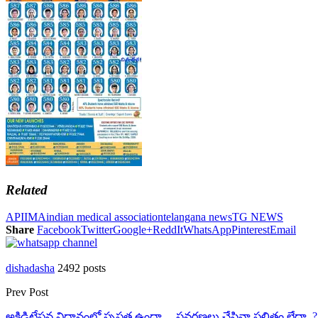
Related
API
IMA
indian medical association
telangana news
TG NEWS
Share
Facebook
Twitter
Google+
ReddIt
WhatsApp
Pinterest
Email
dishadasha
2492 posts
Prev Post
అక్రిడిటేషన్ల విధానంలో స్పష్టత ఉందా… సవరణలు చేసినా ఫలితం లేదా..?