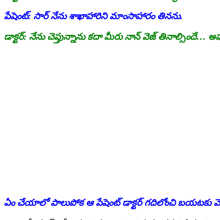
పేషెంట్: సార్ నేను శాఖాహారిని మాంసాహారం తినను.
డాక్టర్: నేను చెప్తున్నాను కదా మీరు నాన్ వెజ్ తినాల్సిం
ఏం చేయాలో పాలుపోక ఆ పేషెంట్ డాక్టర్ గదిలోంచి బయటకు వె