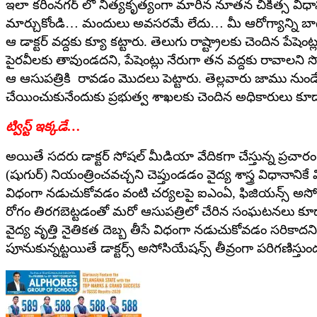
ఇలా కరీంనగర్ లో నిత్యకృత్యంగా మారిన నూతన చికిత్స విధానం
మార్చుకోండి… మందులు అవసరమే లేదు… మీ ఆరోగ్యాన్ని బాగు చేస
ఆ డాక్టర్ వద్దకు క్యూ కట్టారు. తెలుగు రాష్ట్రాలకు చెందిన పేష
పైరవీలకు తావుండదని, పేషెంట్లు నేరుగా తన వద్దకు రావాలని 
ఆ ఆసుపత్రికి రావడం మొదలు పెట్టారు. తెల్లవారు జాము నుండే పేషె
చేయించుకునేందుకు ప్రభుత్వ శాఖలకు చెందిన అధికారులు కూడ
ట్విస్ట్ ఇక్కడే…
అయితే సదరు డాక్టర్ సోషల్ మీడియా వేదికగా చేస్తున్న ప్రచ
(షుగుర్) నియంత్రించవచ్చని చెప్తుండడం వైద్య శాస్త్ర విధానానిక
విధంగా నడుచుకోవడం వంటి చర్యలపై ఐఎంఏ, ఫిజియన్స్ అసోస
రోగం తిరగబెట్టడంతో మరో ఆసుపత్రిలో చేరిన సంఘటనలు కూడా ఉన్
వైద్య వృత్తి నైతికత దెబ్బ తీసే విధంగా నడుచుకోవడం సరికాదని
పూనుకున్నట్టయితే డాక్టర్స్ అసోసియేషన్స్ తీవ్రంగా పరిగణిస్తు