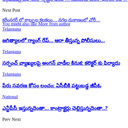
Next Post
కరీంనగర్ లో కాల్పుల కలకలం… నగల దుకాణంలో చోరీ…
You might also like
More from author
Telangana
జగిత్యాలలో గ్యాంగ్ రేప్… ఆరా తీస్తున్న పోలీసులు…
Telangana
సర్పంచ్ వ్యాఖ్యలపై అంగన్ వాడీల కినుక: కలెక్టర్ కు ఫిర్యాదు
Telangana
పేరు సవరణ కోసం లంచం: ఏసీబీకి పట్టుబడ్డ జీపీఓ
National
ఎన్టీపీసీ ఇస్తున్నదెంతా… కాంట్రాక్టర్లు చెల్లిస్తున్నదెంతా..?
Prev
Next