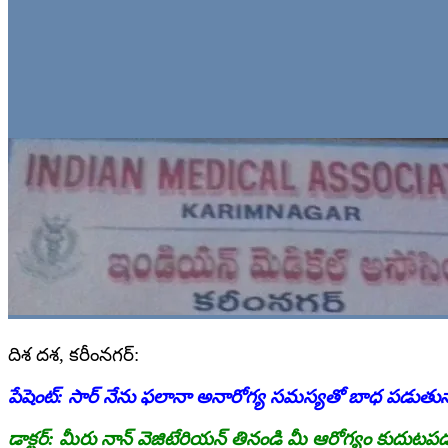
దిశ దశ, కరీంనగర్:
పేషెంట్: సార్ నేను ఫలానా అనారోగ్య సమస్యతో బాధ పడుతున
డాక్టర్: మీరు నాన్ వెజిటేరియన్ తినండి మీ ఆరోగ్యం కుదుట