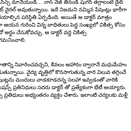
సిన్స్ మానేయండి… నాన్ వెజ్ తినండి షుగర్ తగ్గాలంటే డైట్
ట్ వైరల్ అవుతున్నాయి. ఇదే నిజమని నమ్మిన పేషెంట్లు భారీగా
చేయాల్సిన పరిస్థితి ఏర్పడింది. అయితే ఆ డాక్టర్ మాత్రం
 ఆయన గురించి విన్న బాధితులు పెద్ద సంఖ్యలో చికిత్స కోసం
అర్థం చేసుకోవచ్చు. ఆ డాక్టర్ వద్ద చికిత్స
 గమనించాలి.
షవాతాన్ని నివారించవచ్చని, కేవలం ఆహారం ద్వారానే మధుమేహం
పడుతున్నాయి. వైద్య వృత్తిలో కొనసాగుతున్న వారి విలువ తగ్గించే
ేషేంట్లను మందులు వాడకూడదన్న సలహా ఇవ్వడంతో వారికి
స్ ప్రతినిధులు సదరు డాక్టర్ తో ప్రత్యేకంగా భేటీ అయ్యారు.
స్ ప్రతిధులు అభ్యంతరం వ్యక్తం చేశారు. ఇలాంటి చర్యలకు మళ్లీ