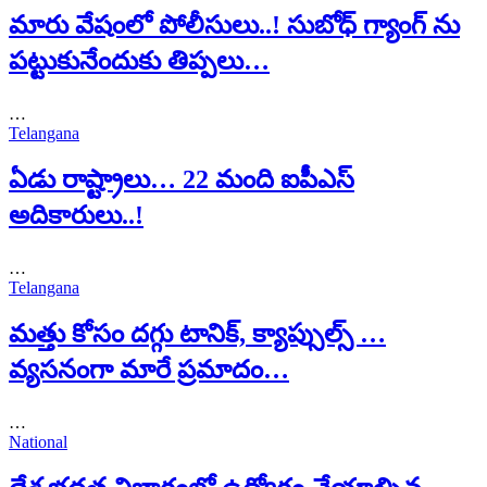
మారు వేషంలో పోలీసులు..! సుబోధ్ గ్యాంగ్ ను
పట్టుకునేందుకు తిప్పలు…
…
Telangana
ఏడు రాష్ట్రాలు… 22 మంది ఐపీఎస్
అదికారులు..!
…
Telangana
మత్తు కోసం దగ్గు టానిక్, క్యాప్సుల్స్ …
వ్యసనంగా మారే ప్రమాదం…
…
National