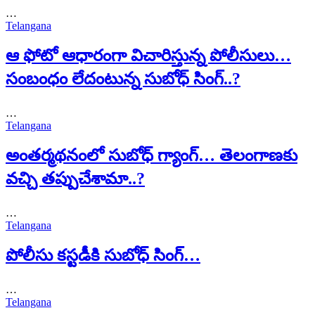
…
Telangana
ఆ ఫోటో ఆధారంగా విచారిస్తున్న పోలీసులు…
సంబంధం లేదంటున్న సుబోధ్ సింగ్..?
…
Telangana
అంతర్మథనంలో సుబోధ్ గ్యాంగ్… తెలంగాణకు
వచ్చి తప్పుచేశామా..?
…
Telangana
పోలీసు కస్టడీకి సుబోధ్ సింగ్…
…
Telangana