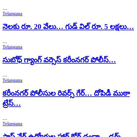
…
Telangana
నెలకు రూ. 20 వేలు… గుడ్ విల్ రూ. 5 లక్షలు…
…
Telangana
సుబోధ్ గ్యాంగ్ వర్సెస్ కరీంనగర్ పోలీస్…
…
Telangana
కరీంనగర్ పోలీసుల రివర్స్ గేర్… దోపిడీ ముఠా
ట్రేస్…
…
Telangana
సాఫ్ట్ వేర్ ఉద్యోగుల హార్డ్ కోర్ దందా… డ్రగ్స్