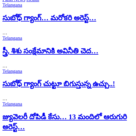
Telangana
సుబోధ్ గ్యాంగ్… మరోకరి అరెస్ట్…
…
Telangana
స్త్రీ, శిశు సంక్షేమానికి అవినీతి చెద…
…
Telangana
సుబోధ్ గ్యాంగ్ చుట్టూ బిగుస్తున్న ఉచ్చు..!
…
Telangana
జ్యువెలరీ దోపిడీ కేసు… 13 మందిలో ఆరుగురి
అరెస్ట్…