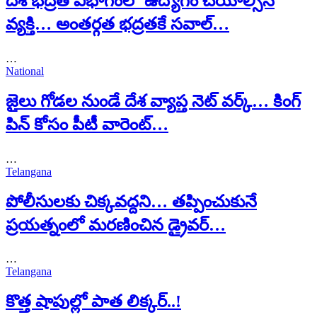
దేశ భద్రత విభాగంలో ఉద్యోగం చేయాల్సిన
వ్యక్తి… అంతర్గత భద్రతకే సవాల్…
…
National
జైలు గోడల నుండే దేశ వ్యాప్త నెట్ వర్క్… కింగ్
పిన్ కోసం పీటీ వారెంట్…
…
Telangana
పోలీసులకు చిక్కవద్దని… తప్పించుకునే
ప్రయత్నంలో మరణించిన డ్రైవర్…
…
Telangana
కొత్త షాపుల్లో పాత లిక్కర్..!