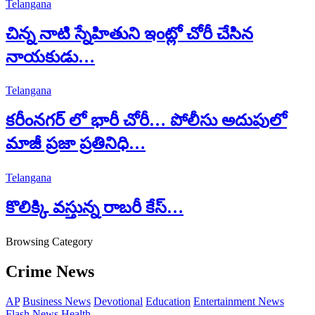
Telangana
చిన్న నాటి స్నేహితుని ఇంట్లో చోరీ చేసిన
నాయకుడు…
Telangana
కరీంనగర్ లో భారీ చోరీ… పోలీసు అదుపులో
మాజీ ప్రజా ప్రతినిధి…
Telangana
కొలిక్కి వస్తున్న రాబరీ కేస్…
Browsing Category
Crime News
AP
Business News
Devotional
Education
Entertainment News
Flash News
Health