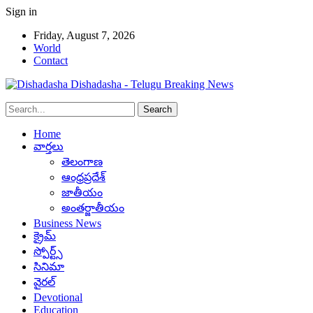
Sign in
Friday, August 7, 2026
World
Contact
Dishadasha - Telugu Breaking News
Home
వార్తలు
తెలంగాణ
ఆంధ్రప్రదేశ్
జాతీయం
అంతర్జాతీయం
Business News
క్రైమ్
స్పోర్ట్స్
సినిమా
వైరల్
Devotional
Education