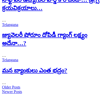
క్రయవిక్రయాలు…
…
Telangana
జ్యువెలరీ షోరూం దోపిడీ గ్యాంగ్ లక్ష్యం
అదేనా…?
…
Telangana
మన బ్యాంకులు ఎంత భద్రం?
…
Older Posts
Newer Posts