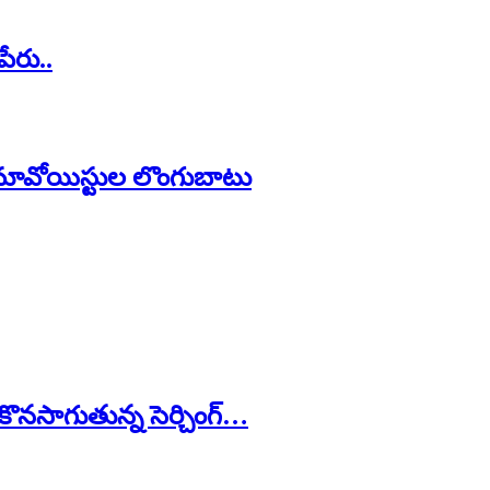
ేరు..
మావోయిస్టుల లొంగుబాటు
 కొనసాగుతున్న సెర్చింగ్…