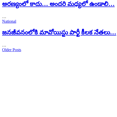
అరణ్యంలో కాదు… అందరి మధ్యలో ఉండాలి…
…
National
జనజీవనంలోకి మావోయిస్టు పార్టీ కీలక నేతలు…
…
Older Posts