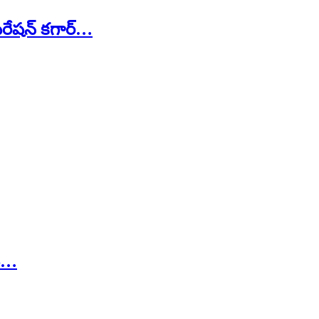
పరేషన్ కగార్…
ప్…