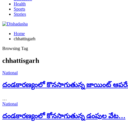
Health
Sports
Stories
Home
chhattisgarh
Browsing Tag
chhattisgarh
National
దండకారణ్యంలో కొనసాగుతున్న జాయింట్ ఆపర
…
National
దండకారణ్యంలో కోనసాగుతున్న డంపుల వేట…