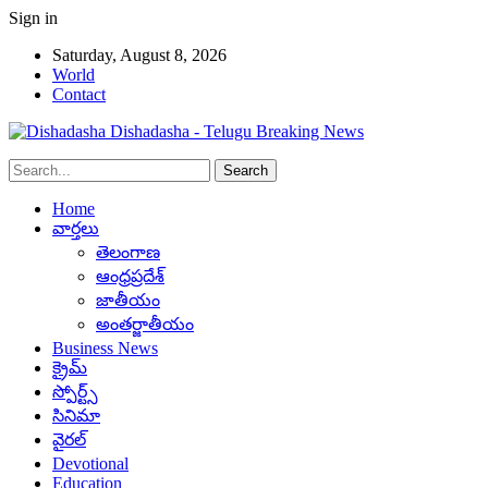
Sign in
Saturday, August 8, 2026
World
Contact
Dishadasha - Telugu Breaking News
Home
వార్తలు
తెలంగాణ
ఆంధ్రప్రదేశ్
జాతీయం
అంతర్జాతీయం
Business News
క్రైమ్
స్పోర్ట్స్
సినిమా
వైరల్
Devotional
Education