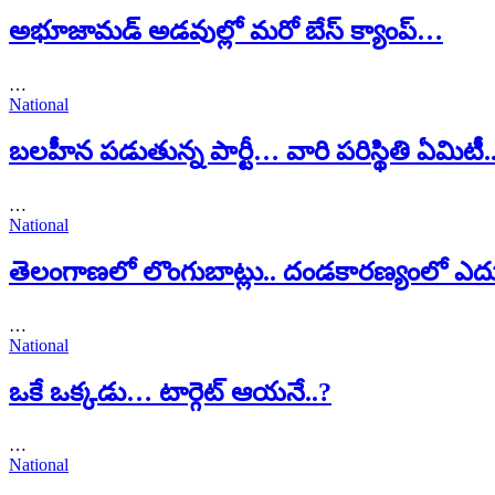
అభూజామడ్ అడవుల్లో మరో బేస్ క్యాంప్…
…
National
బలహీన పడుతున్న పార్టీ… వారి పరిస్థితి ఏమిటీ.
…
National
తెలంగాణలో లొంగుబాట్లు.. దండకారణ్యంలో ఎద
…
National
ఒకే ఒక్కడు… టార్గెట్ ఆయనే..?
…
National