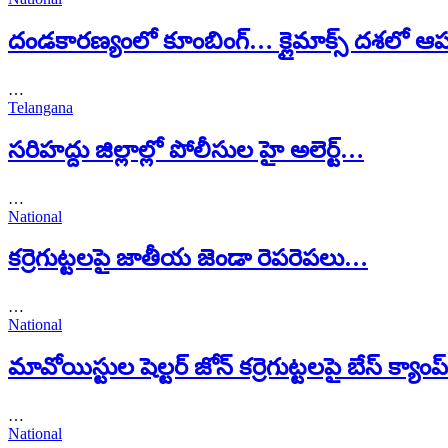
దండకారణ్యంలో కూంబింగ్… క్లైమాక్స్ దశలో ఆ
…
Telangana
సరిహద్దు జిల్లాల్లో పోలీసుల హై అలెర్ట్…
…
National
కర్రెగుట్టలపై జాతీయ జెండా రెపరెపలు…
…
National
మావోయిస్టుల షెల్టర్ జోన్ కర్రెగుట్టలపై బేస్ క్యాం
…
National