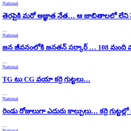
National
తెరపైకి మరో అజ్ఞాత నేత… ఆ జాబితాలలో లేని ప
…
National
జన జీవనంలోకి జనతన్ సర్కార్ … 108 మంది 
…
National
TG టు CG వయా కర్రె గుట్టలు…
…
National
రెండు రోజులుగా ఎదురు కాల్పులు… కర్రె గుట్టల్లో
…
National