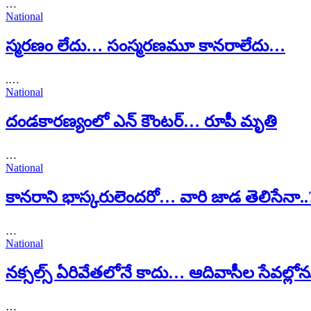
…
National
స్మరణం లేదు… సంస్మరణమూ కానరాలేదు…
.…
National
దండకారణ్యంలో ఎన్ కౌంటర్… రూపీ మృతి
…
National
కానరాని భాస్కరులెందరో… వారి జాడ తెలిసేనా..
…
National
నక్సల్స్ ఏరివేతలోనే కాదు… ఆదివాసీల సేవల్ల
…