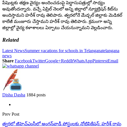
పేషెంట్లకు తక్షణ వైద్యం అందించ‌డంపై పెద్దాసుప‌త్రుల్లో సాధ్యం
అవుతోందన్నారు. వచ్చే ఏప్రిల్‌ నెలలో అన్ని జిల్లాలో న్యూట్రిషన్ కిట్‌ను
అందిస్తామని హరీశ్ రావు తెలిపారు. త్వరలోనే మేడ్చల్‌ జిల్లాకు మెడికల్‌
కాలేజీ మంజూరు చేస్తామని హరీశ్ రావు తెలిపారు. క్రమంగా అన్ని
జిల్లాల్లో వైద్య కళాశాలలు ఏర్పాటు చేయనున్నామని వెల్లడించారు.
Related
Latest News
Summer vacations for schools in Telangana
telangana
news
Share
Facebook
Twitter
Google+
ReddIt
WhatsApp
Pinterest
Email
Disha Dasha
1884 posts
Prev Post
త్వరలో జీహెచ్‌ఎంసీలో అంగన్‌వాడీ పోస్టులకు నోటిఫికేషన్: హరీశ్ రావు