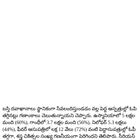
బస్తి దవాఖానాలు స్థానికంగా సేవలందిస్తుండడం వల్ల పెద్ద ఆస్పత్రుల్లో ఓపి
తగ్గినట్లు గణాంకాలు చెబుతున్నాయని చెప్పారు. ఉస్మానియాలో 5 లక్షల
మంది (60%), గాంధీలో 3.7 లక్షల మంది (56%), నిలోఫర్ 5.3 లక్షలు
(44%), ఫీవర్ ఆసుపత్రిలో లక్ష 12 వేలు (72%) వంటి పెద్దాసుప‌త్రుల్లో ఓపీ
త‌గ్గగా, శ‌స్త్ర చికిత్సల సంఖ్య గ‌ణ‌నీయంగా పెరిగిందని తెలిపారు. సీరియ‌స్