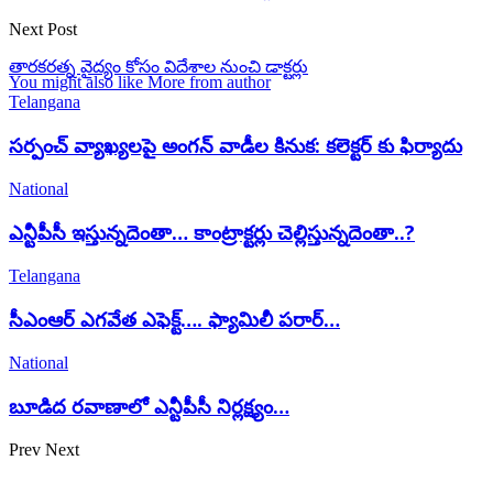
Next Post
తారకరత్న వైద్యం కోసం విదేశాల నుంచి డాక్టర్లు
You might also like
More from author
Telangana
సర్పంచ్ వ్యాఖ్యలపై అంగన్ వాడీల కినుక: కలెక్టర్ కు ఫిర్యాదు
National
ఎన్టీపీసీ ఇస్తున్నదెంతా… కాంట్రాక్టర్లు చెల్లిస్తున్నదెంతా..?
Telangana
సీఎంఆర్ ఎగవేత ఎఫెక్ట్…. ఫ్యామిలీ పరార్…
National
బూడిద రవాణాలో ఎన్టీపీసీ నిర్లక్ష్యం…
Prev
Next