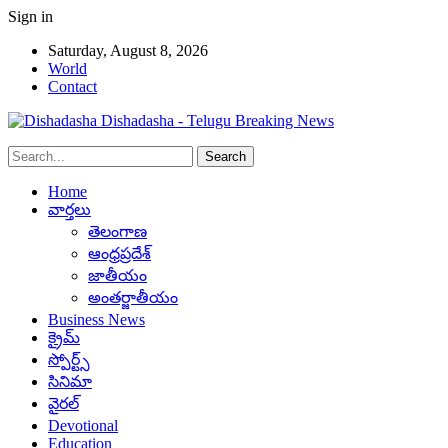
Sign in
Saturday, August 8, 2026
World
Contact
Dishadasha - Telugu Breaking News
Home
వార్తలు
తెలంగాణ
ఆంధ్రప్రదేశ్
జాతీయం
అంతర్జాతీయం
Business News
క్రైమ్
స్పోర్ట్స్
సినిమా
వైరల్
Devotional
Education