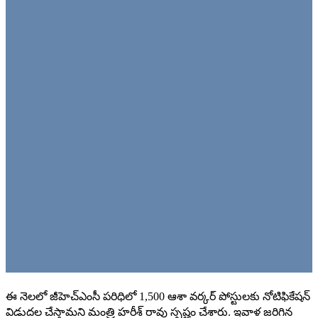
ఈ నెలలో జీహెచ్‌ఎంసీ పరిధిలో 1,500 ఆశా వర్కర్ పోస్టులకు నోటిఫికేషన్‌
విడుదల చేస్తామని మంత్రి హరీశ్‌ రావు స్పష్టం చేశారు. ఇవాళ జరిగిన