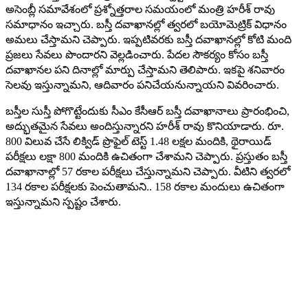
అసెంబ్లీ సమావేశంలో ప్రశ్నోత్తరాల సమయంలో మంత్రి హరీశ్ రావు
సమాధానం ఇచ్చారు. బస్తీ దవాఖానల్లో త్వరలో బయోమెట్రిక్‌ విధానం
అమలు చేస్తామని చెప్పారు. ఇప్పటివరకు బస్తీ దవాఖానల్లో కోటి మంది
ప్రజలు సేవలు పొందారని వెల్లడించారు. పేదల సౌకర్యం కోసం బస్తీ
దవాఖానల పని దినాల్లో మార్పు చేస్తామని తెలిపారు. ఇకపై శనివారం
సెలవు ఇస్తున్నామని, ఆదివారం పనిచేయనున్నాయని వివరించారు.
బస్తీల సుస్తీ పోగొట్టేందుకు సీఎం కేసీఆర్ బస్తీ దవాఖానాలు ప్రారంభించి,
అద్భుతమైన సేవలు అందిస్తున్నారని హరీశ్ రావు కొనియాడారు. రూ.
800 విలువ చేసే లిక్విడ్ ప్రొఫైల్ టెస్ట్ 1.48 లక్షల మందికి, థైరాయిడ్
పరీక్షలు లక్షా 800 మందికి ఉచితంగా చేశామని చెప్పారు. ప్రస్తుతం బస్తీ
దవాఖానాల్లో 57 రకాల పరీక్షలు చేస్తున్నామని చెప్పారు. వీటిని త్వరలో
134 రకాల పరీక్షలకు పెంచుతామని.. 158 రకాల మందులు ఉచితంగా
ఇస్తున్నామని స్పష్టం చేశారు.