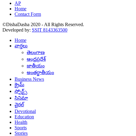
AP
Home
Contact Form
©DishaDasha 2020 - All Rights Reserved.
Developed by:
SSIT 8143363500
Home
వార్తలు
తెలంగాణ
ఆంధ్రప్రదేశ్
జాతీయం
అంతర్జాతీయం
Business News
క్రైమ్
స్పోర్ట్స్
సినిమా
వైరల్
Devotional
Education
Health
Sports
Stories