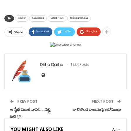
అయితే ఈ వాదనల సందర్భంగా
కామారెడ్డి మాస్టర్ ప్లాన్‌ను హోల్డ్‌లో
పెట్టామని ప్రభుత్వం తరపున
cm kcr
huzurabad
Latest News
telangana news
న్యాయవాది వాదనలు
వినిపించారు. కామారెడ్డి మాస్టర్
Facebook
Twitter
Google+
Share
ప్లాన్ వివాదంపై తెలంగాణ
హైకోర్టులో ఇవాళ విచారణ
జరిగింది. కామారెడ్డి మాస్టర్‌ ప్లాన్‌కు
సంబంధించి…
Disha Dasha
1884 Posts
PREV POST
NEXT POST
ఆ స్టేట్ మెంట్ వాపస్… పిళ్లై
తాటికొండ రాజయ్యపై ఆరోపణలు
పిటిషన్…
YOU MIGHT ALSO LIKE
All