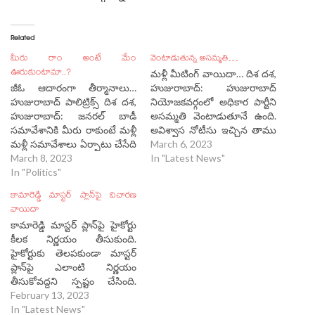
Related
మీరు రాం అంటే మేం
వెంటాడుతున్న అసమ్మతి…
ఊరుకుంటామా..?
మళ్లీ మీటింగ్ వాయిదా… దిశ దశ,
జీఓ ఆదారంగా తీర్మానాలు…
హుజురాబాద్: హుజురాబాద్
హుజురాబాద్ పాలిట్రిక్స్ దిశ దశ,
నియోజకవర్గంలో అధికార పార్టీని
హుజురాబాద్: జనరల్ బాడీ
అసమ్మతి వెంటాడుతూనే ఉంది.
సమావేశానికి మీరు రాకుంటే మళ్లీ
అవిశ్వాస నోటీసు ఇచ్చిన తాము
మళ్లీ సమావేశాలు ఏర్పాటు చేసేది
మునిసిపల్ సమావేశానికి వచ్చేదే
March 6, 2023
లేదు. రాష్ట్ర ప్రభుత్వం ఇచ్చిన
March 8, 2023
లేదని కౌన్సిలర్లు స్పష్టం
In "Latest News"
విశేష అధికారాలను
In "Politics"
చేస్తున్నారు. దీంతో మరో సారి
ఉపయోగించుకుని మా పని మేం
హుజురాబాద్ మునిసిపాలిటీ
కామారెడ్డి మాస్టర్ ప్లాన్‌పై విచారణ
చేస్తాం అని చేతల్లో చూపారా
జనరల్ బాడీ సమావేశం కోరం లేక
వాయిదా
మహిళా ఛైర్ పర్సన్. అంతర్జాతీయ
వాయిదా పడింది. తాజాగా
కామారెడ్డి మాస్టర్‌ ప్లాన్‌‌పై హైకోర్టు
మహిళా దినోత్సవం నాడే ఆమె
సోమవారం నిర్వహించిన జనరల్
కీలక నిర్ణయం తీసుకుంది.
సర్కారు ఇచ్చిన ఉత్తర్వులను
బాడీ సమావేశానికి మెజార్టీ
హైకోర్టుకు తెలపకుండా మాస్టర్
ఆధారం చేసుకుని కోరం లేకున్నా
కౌన్సిలర్లు ఎవరూ కూడా హాజరు
ప్లాన్‌పై ఎలాంటి నిర్ణయం
తీర్మానం చేసేశారు. దీంతో…
కాకపోవడం గమనార్హం. దీంతో…
తీసుకోవద్దని స్పష్టం చేసింది.
కామారెడ్డి మాస్టర్‌ ప్లాన్‌పై ఇవాళ
February 13, 2023
హైకోర్టులో విచారణ జరిగింది.
In "Latest News"