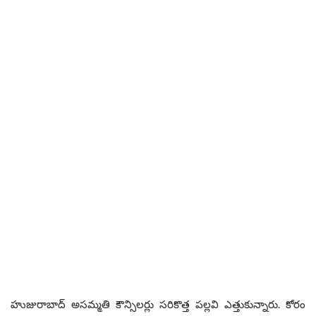
హుజురాబాద్ అసమ్మతి కౌన్సిలర్లు సరికొత్త పల్లవి ఎత్తుకున్నారు. కోరం