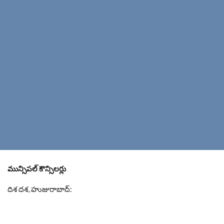
మున్సిపల్ కౌన్సిలర్లు
దిశ దశ, హుజురాబాద్: