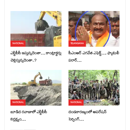
NATIONAL
TELANGANA
ఎన్టీపీసీ ఇస్తున్నదెంతా… కాంట్రాక్టర్లు
సీఎంఆర్ ఎగవేత ఎఫెక్ట్…. ఫ్యామిలీ
చెల్లిస్తున్నదెంతా..?
పరార్…
NATIONAL
NATIONAL
బూడిద రవాణాలో ఎన్టీపీసీ
దండకారణ్యంలో ఆపరేషన్
నిర్లక్ష్యం…
సెర్చింగ్…