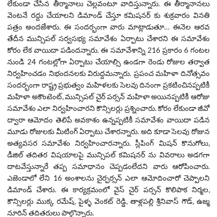
లేకుండా చేసిన తీర్మానాలు చెల్లవంటూ వాదిస్తున్నారు. ఈ తీర్మానానలు
వెంటనే రద్దు చేయాలని డిమాండ్ చేస్తూ కమిషనర్ కు శుక్రవారం వినతి
పత్రం అందజేశారు. ఈ సందర్భంగా వారు మాట్లాడుతూ… ఈనెల ఆరవ
తేదీన మున్సిపల్ సర్వసభ్య సమావేశం ఏర్పాటు చేశారని ఈ సమావేశం
కోరం లేక వాయిదా పడిందన్నారు. ఈ సమావేశాన్ని 216 ప్రకారం 6 గంటల
నుండి 24 గంటల్లోగా ఏర్పాటు చేయాల్సి ఉండగా రెండు రోజుల తర్వాత
నిర్వహించడం నిభందనలకు విరుద్దమన్నారు. ప్రపంచ మహిళా దినోత్సవం
సందర్భంగా రాష్ట్ర ప్రభుత్వం మహిళలకు సెలవు దినంగా ప్రకటించినప్పటికీ
మహిళా అకౌంటెంట్, మున్సిపల్ చైర్ పర్సన్ మహిళా అయినప్పటికీ ఆరోజు
సమావేశం ఎలా నిర్వహించారని కౌన్సిలర్లు ప్రశ్నించారు. కోరం లేకుండా జీవో
ద్వారా ఆమోదం తెలిపే అవకాశం ఉన్నప్పటికీ సమావేశం వాయిదా పడిన
మూడు రోజులకు మీటింగ్ ఏర్పాటు చేశారన్నారు. అది కూడా సెలవు రోజున
అత్యవసర సమావేశం నిర్వహించారన్నారు. స్లీపింగ్ మిషన్ కొనుగోలు,
డీజిల్ తదితర విషయాలపై మున్సిపల్ కమిషనర్ ను వివరాలు అడగగా
దాటవేస్తున్నారే తప్ప సమాధానం చెప్పడంలేదని వారు ఆరోపించారు.
ఎజెండాలో లేని 16 అంశాలను చైర్పర్సన్ ఎలా ఆమోదించారో చెప్పాలని
డిమాండ్ చేశారు. ఈ కార్యక్రమంలో వైస్ చైర్ పర్సన్ కొలిపాక నిర్మల,
కౌన్సిలర్లు ముక్క రమేష్, పైళ్ళ వెంకట్ రెడ్డి, తాళ్లపల్లి శ్రీనివాస్ గౌడ్, ఉజ్మ
నూరిన్ తదితరులు పాల్గొన్నారు.