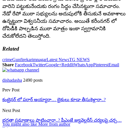
వారిని పట్టుకునేందుకు రంగం సిద్దం చేసినట్టుగా సమాచారం.
నేడో రేపో ముఠా సభ్యులను అదుపులోకి తీసుకునే అవకాశాలు
ఉన్నట్టుగా విశ్వసనీయ సమాచారం. అయితే కరీంనగర్ లో
దోపిడీకి పాల్పడిన ముఠా మాత్రం ఇంకా స్వగ్రామానికి
చేరుకోలేదని తెలుస్తోంది.
Related
crime
Gunfire
karimnagar
Latest News
TG NEWS
Share
Facebook
Twitter
Google+
ReddIt
WhatsApp
Pinterest
Email
dishadasha
2490 posts
Prev Post
కంటైనర్ లో పరార్ అయ్యారా… బైకులు కూడా తీసుకెళ్లారా..?
Next Post
భద్రతా ప్రమాణాలు పాటించారా..? పీఎంజే జ్యువెల్లరీస్ చర్యలపై చర్చ…
You might also like
More from author