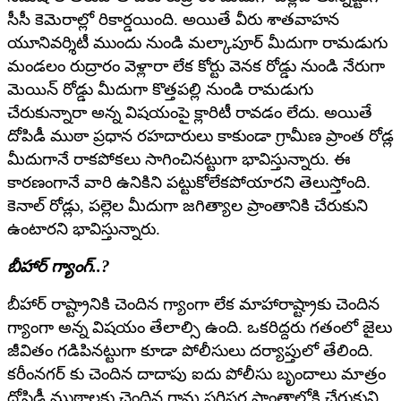
సీసీ కెమెరాల్లో రికార్డయింది. అయితే వీరు శాతవాహన
యూనివర్శిటీ ముందు నుండి మల్కాపూర్ మీదుగా రామడుగు
మండలం రుద్రారం వెళ్లారా లేక కోర్టు వెనక రోడ్డు నుండి నేరుగా
మెయిన్ రోడ్డు మీదుగా కొత్తపల్లి నుండి రామడుగు
చేరుకున్నారా అన్న విషయంపై క్లారిటీ రావడం లేదు. అయితే
దోపిడీ ముఠా ప్రధాన రహదారులు కాకుండా గ్రామీణ ప్రాంత రోడ్ల
మీదుగానే రాకపోకలు సాగించినట్టుగా భావిస్తున్నారు. ఈ
కారణంగానే వారి ఉనికిని పట్టుకోలేకపోయారని తెలుస్తోంది.
కెనాల్ రోడ్లు, పల్లెల మీదుగా జగిత్యాల ప్రాంతానికి చేరుకుని
ఉంటారని భావిస్తున్నారు.
బీహార్ గ్యాంగ్..?
బీహార్ రాష్ట్రానికి చెందిన గ్యాంగా లేక మాహారాష్ట్రాకు చెందిన
గ్యాంగా అన్న విషయం తేలాల్సి ఉంది. ఒకరిద్దరు గతంలో జైలు
జీవితం గడిపినట్టుగా కూడా పోలీసులు దర్యాప్తులో తేలింది.
కరీంనగర్ కు చెందిన దాదాపు ఐదు పోలీసు బృందాలు మాత్రం
దోపిడీ ముఠాలకు చెందిన గ్రామ పరిసర ప్రాంతాల్లోకి చేరుకుని