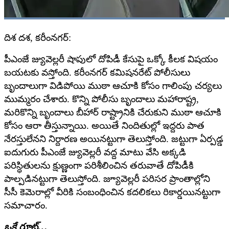
దిశ దశ, కరీంనగర్:
పీఎంజే జ్యువెల్లరీ షాపులో దోపిడీ కేసుపై ఒక్కో కీలక విషయం
బయటకు వస్తోంది. కరీంనగర్ కమిషనరేట్ పోలీసులు
బృందాలుగా విడిపోయి ముఠా ఆచూకి కోసం గాలింపు చర్యలు
ముమ్మరం చేశారు. కొన్ని పోలీసు బృందాలు మహారాష్ట్ర,
మరికొన్ని బృందాలు బీహార్ రాష్ట్రానికి చేరుకుని ముఠా ఆచూకి
కోసం ఆరా తీస్తున్నాయి. అయితే నిందితుల్లో ఇద్దరు పాత
నేరస్తులేనని నిర్దారణ అయినట్టుగా తెలుస్తోంది. జట్టుగా ఏర్పడ్డ
ఐదుగురు పీఎంజే జ్యువెల్లరీ వద్ద మాటు వేసి అక్కడి
పరిస్థితులను క్షుణ్ణంగా పరిశీలించిన తరువాతే దోపిడీకి
పాల్పడినట్టుగా తెలుస్తోంది. జ్యూవెల్లరీ పరిసర ప్రాంతాల్లోని
సీసీ కెమెరాల్లో వీరికి సంబంధించిన కదలికలు రికార్డయినట్టుగా
సమాచారం.
ఒకే రూట్…