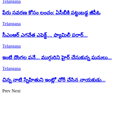
Telangana
పేరు సవరణ కోసం లంచం: ఏసీబీకి పట్టుబడ్డ జీపీఓ
Telangana
సీఎంఆర్ ఎగవేత ఎఫెక్ట్…. ఫ్యామిలీ పరార్…
Telangana
ఇంటి దొంగల పనే… ముగ్గురిని హైర్ చేసుకున్న ఘనులు…
Telangana
చిన్న నాటి స్నేహితుని ఇంట్లో చోరీ చేసిన నాయకుడు…
Prev
Next