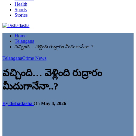
Health
Sports
Stories
Home
Telangana
వచ్చింది… వెళ్లింది రుద్రారం మీదుగానేనా..?
Telangana
Crime News
వచ్చింది… వెళ్లింది రుద్రారం
మీదుగానేనా..?
By
dishadasha
On
May 4, 2026