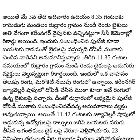
అయితే మే 3వ తేది ఆదివారం ఉదయం 8.35 గంటలకు
రామడుగు మండలం రుద్రారం గ్రామం నుండి రెండు బైకులు
అతి వేగంగా కరీంనగర్ వైపునకు వచ్చినట్టుగా సీసీ కెమెరాల్లో
రికార్డు అయింది. ఇందుకు సంబంధించిన ఫుటేజీ కూడా
బయటకు రావడంతో బైకులపై వస్తున్నది దోపిడీ ముఠాకు
చెందిన వారేనని అనుమానిస్తున్నారు. తిరిగి 11.35 గంటల
సమయంలో రుద్రారం గ్రామం నుండి రెండు బైకులపై ఐదుగురు
వ్యక్తులు వెల్తున్నట్టుగా రికార్డయింది. ఇందులో ఒక వాహనం
తెలుపు రంగు, మరోకటి నలుపు రంగులో ఉన్నాయి. కరీంనగర్
జ్యూవెల్లరీ షాపులో దోపిడీ చేసిన ముఠా కూడా ఇవే రంగులో
ఉన్న బైకులపై వచ్చారు. దీంతో రుద్రారంలో లభ్యమైన ఫుటేజీ
దోపిడీ ముఠాకు సంబంధించినదేనన్న అనుమానాలు వ్యక్తం
అవుతున్నాయి. అయితే 11.42 గంటలకు జ్యూవెల్లరీ షాపులో
అడ్డుకున్న ఉద్యోగులపై కాల్పులు జరిపి బయటకు పరుగు
తీసిన అగంతకులు బైక్ లపై నేరుగా వెళ్లిపోయారు. 23
నిమిషాల తరువాత వీరు రుద్రారం మీదుగా వెల్లిపోతున్నట్టుగా