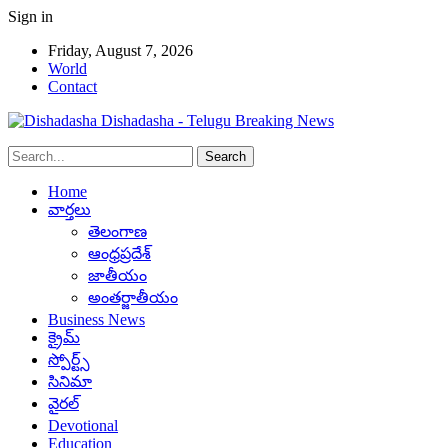
Sign in
Friday, August 7, 2026
World
Contact
Dishadasha - Telugu Breaking News
Home
వార్తలు
తెలంగాణ
ఆంధ్రప్రదేశ్
జాతీయం
అంతర్జాతీయం
Business News
క్రైమ్
స్పోర్ట్స్
సినిమా
వైరల్
Devotional
Education