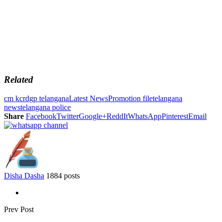
Related
cm kcr
dgp telangana
Latest News
Promotion file
telangana
news
telangana police
Share
Facebook
Twitter
Google+
ReddIt
WhatsApp
Pinterest
Email
Disha Dasha
1884 posts
Prev Post