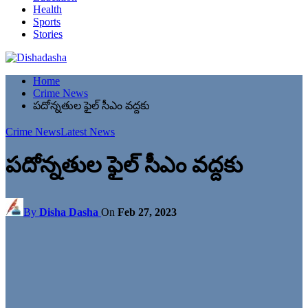
Health
Sports
Stories
Home
Crime News
పదోన్నతుల ఫైల్ సీఎం వద్దకు
Crime News
Latest News
పదోన్నతుల ఫైల్ సీఎం వద్దకు
By
Disha Dasha
On
Feb 27, 2023