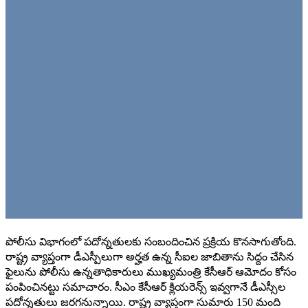
పోలీసు విభాగంలో పదోన్నతులకు సంబందించిన ప్రక్రియ కొనసాగుతోంది.
రాష్ట్ర వ్యాప్తంగా డీఎస్పీలుగా అర్హత ఉన్న సీఐల జాబితాను సిద్దం చేసిన
ఫైలును పోలీసు ఉన్నతాధికారులు ముఖ్యమంత్రి కేసీఆర్ ఆమోదం కోసం
పంపించినట్టు సమాచారం. సీఎం కేసీఆర్ క్లియరెన్స్ ఇవ్వగానే డీఎస్సీల
పదోన్నతులు జరగనున్నాయి. రాష్ట్ర వ్యాప్తంగా సుమారు 150 మంది