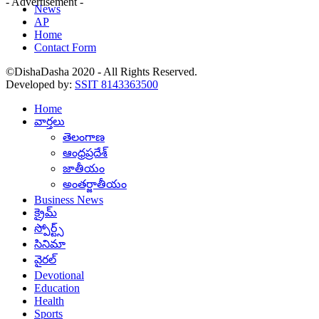
- Advertisement -
News
AP
Home
Contact Form
©DishaDasha 2020 - All Rights Reserved.
Developed by:
SSIT 8143363500
Home
వార్తలు
తెలంగాణ
ఆంధ్రప్రదేశ్
జాతీయం
అంతర్జాతీయం
Business News
క్రైమ్
స్పోర్ట్స్
సినిమా
వైరల్
Devotional
Education
Health
Sports