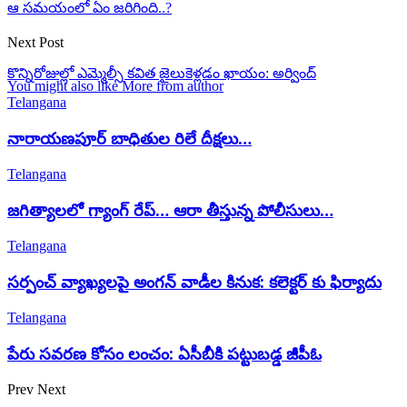
ఆ సమయంలో ఏం జరిగింది..?
Next Post
కొన్నిరోజుల్లో ఎమ్మెల్సీ కవిత జైలుకెళ్లడం ఖాయం: అర్వింద్
You might also like
More from author
Telangana
నారాయణపూర్ బాధితుల రిలే దీక్షలు…
Telangana
జగిత్యాలలో గ్యాంగ్ రేప్… ఆరా తీస్తున్న పోలీసులు…
Telangana
సర్పంచ్ వ్యాఖ్యలపై అంగన్ వాడీల కినుక: కలెక్టర్ కు ఫిర్యాదు
Telangana
పేరు సవరణ కోసం లంచం: ఏసీబీకి పట్టుబడ్డ జీపీఓ
Prev
Next