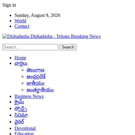
Sign in
Sunday, August 9, 2026
World
Contact
Dishadasha - Telugu Breaking News
Home
వార్తలు
తెలంగాణ
ఆంధ్రప్రదేశ్
జాతీయం
అంతర్జాతీయం
Business News
క్రైమ్
స్పోర్ట్స్
సినిమా
వైరల్
Devotional
Education