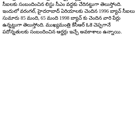
సీఐలకు సంబందించిన లిస్టు సీఎం వద్దకు చేరినట్టుగా తెలుస్తోంది.
ఇందులో వరంగల్, హైదరాబాద్ ఏరియాలకు చెందిన 1996 బ్యాచ్ సీఐలు
సుమారు 85 మంది, 65 మంది 1998 బ్యాచ్ కు చెందిన వారి పేర్లు
ఉన్నట్టుగా తెలుస్తోంది. ముఖ్యమంత్రి కేసీఆర్ ఓకె చెప్పగానే
పదోన్నతులకు సంబందించిన ఆర్డర్లు ఇచ్చే అవకాశాలు ఉన్నాయి.