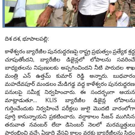
దిశ దశ, భూపాలపల్లి:
కాళేశ్వరం బ్యారేజీల పునరుద్దరణపై రాష్ట్ర ప్రభుత్వం ప్రత్యేక శ్రద్ద
చూపుతోందని, బ్యారేజీల డిజైన్లలో లోపాలను సవరించే
బాధ్యతలను నిపుణులకు అప్పగించిందని నీటి పారుదల శాఖ
మంత్రి ఎన్ ఉత్తమ్ కుమార్ రెడ్డి అన్నారు. బుధవారం
మహదేవపూర్ మండలం మేడిగడ్డ వద్ద కాళేశ్వరం పునరుద్దరణ
పనులపై సమీక్ష నిర్వహించారు. ఈ సందర్భంగా ఆయన
మాట్లాడుతూ… KLIS బ్యారేజీల డిజైన్ల లోపాలను
గుర్తించేందుకు నిర్వహించే పరీక్షలు జులై మొదటి వారంలోగా
పూర్తి కానున్నాయని ప్రకటించారు. వర్షాకాలం సీజన్ ముగిసిన
తరువాత నవంబర్ లేదా డిసెంబర్ నెలలో మరమ్మత్తులు
ప్రారంభించి వచ్చే ఏడాది వేసవి కాలం వరకు బ్యారేజీలను సిద్దం