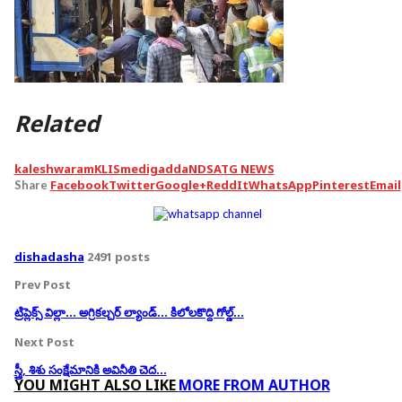
Related
kaleshwaram
KLIS
medigadda
NDSA
TG NEWS
Facebook
Twitter
Google+
ReddIt
WhatsApp
Pinterest
Email
Share
dishadasha
2491 posts
Prev Post
ట్రిప్లెక్స్ విల్లా… అగ్రికల్చర్ ల్యాండ్… కిలోలకొద్ది గోల్డ్…
Next Post
స్త్రీ, శిశు సంక్షేమానికి అవినీతి చెద…
YOU MIGHT ALSO LIKE
MORE FROM AUTHOR