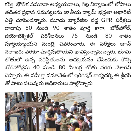
కర్వ్, భౌతిక నమూనా అధ్యయనాలు, గేట్ల నిర్మాణంలో లోపాలు
తదితర ప్రధాన సమస్యలను జాతీయ డ్యామ్ భద్రతా అథారిటీ
ఎత్తి చూపిందన్నారు. మూడు బ్యారేజీల వద్ద GPR పరీక్షలు
దాదాపు 80 నుండి 90 శాతం పూర్తి కాగా, బోర్‌హోల్,
జియోటెక్నికల్ పరిశీలనలు 75 నుండి 80 శాతం
పూర్తయ్యాయని మంత్రి వివరించారు. ఈ పరీక్షలు జూన్
నెలాఖరు వరకూ పూర్తవుతాయని భావిస్తున్నామన్నారు. భూమి
లోతులో ఉన్న పరిస్థితులను అధ్యయనం చేసేందుకు కొన్ని
బోర్‌హోళ్లను 40 నుండి 80 మీటర్ల లోతు వరకు వేశారని
చెప్పారు. ఈ సమీక్షా సమావేశంలో ఇరిగేషన్ కార్యదర్శి ఈ శ్రీధర్
తో పాటు పలువురు అధికారులు పాల్గొన్నారు.