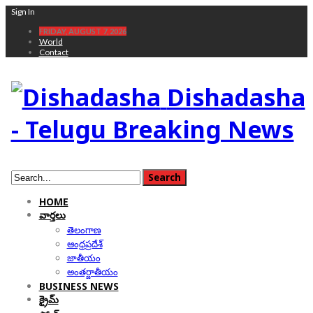
Sign In
FRIDAY, AUGUST 7, 2026
World
Contact
Dishadasha
- Telugu Breaking News
HOME
వార్తలు
తెలంగాణ
ఆంధ్రప్రదేశ్
జాతీయం
అంతర్జాతీయం
BUSINESS NEWS
క్రైమ్