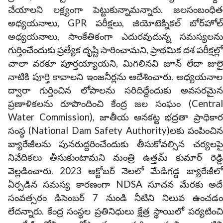
చేయాలని లక్ష్యంగా పెట్టుకున్నామన్నారు. జలసంబంధిత
అధ్యయనాలు, GPR పరీక్షలు, జియోటెక్నికల్ బోర్‌హోల్
అధ్యయనాలు, సాంకేతికంగా ఎదురవుదున్న సమస్యలను
గుర్తించేందుకు ప్రత్యేక దృష్టి సారించామని, ప్రాథమిక దశ పరీక్షల్లో
చాలా వరకూ పూర్తయ్యాయని, మిగిలినవి జూన్ లేదా జులై
నాటికి పూర్తి కావాలని ఇంజనీర్లను ఆదేశించారు. అధ్యయనాల
ద్వారా గుర్తించిన లోపాలను సరిదిద్దేందుకు అవసరమైన
ప్రణాళికలను రూపొందించి కేంద్ర జల సంఘం (Central
Water Commission), జాతీయ ఆనకట్ట భద్రతా ప్రాధికార
సంస్థ (National Dam Safety Authority)లకు పంపించిన
బ్యారేజీలను పునరుద్దరించేందుకు తీసుకోవల్సిన చర్యలపై
నివేదికలు తీసుకుంటామని మంత్రి ఉత్తమ్ కుమార్ రెడ్డి
వెల్లడించారు. 2023 అక్టోబర్ నెలలో మేడిగడ్డ బ్యారేజీలో
ఏర్పడిన సమస్య కారణంగా NDSA సూచన మేరకు అదే
సంవత్సరం డిసెంబర్ 7 నుండి నీటిని నిలువ ఉంచడం
లేదన్నారు. కేంద్ర సంస్థల ప్రతినిధులు క్షేత్ర స్థాయిలో పర్యటించి