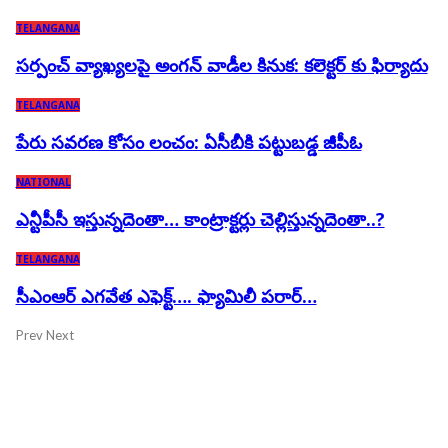
TELANGANA
సర్పంచ్ వ్యాఖ్యలపై అంగన్ వాడీల కినుక: కలెక్టర్ కు ఫిర్యాదు
TELANGANA
పేరు సవరణ కోసం లంచం: ఏసీబీకి పట్టుబడ్డ జీపీఓ
NATIONAL
ఎన్టీపీసీ ఇస్తున్నదెంతా… కాంట్రాక్టర్లు చెల్లిస్తున్నదెంతా..?
TELANGANA
సీఎంఆర్ ఎగవేత ఎఫెక్ట్…. ఫ్యామిలీ పరార్…
Prev
Next