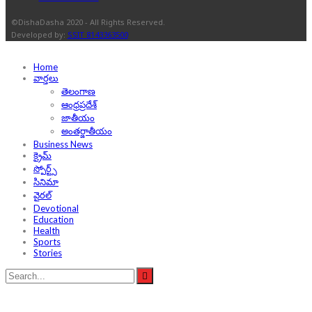
©DishaDasha 2020 - All Rights Reserved.
Developed by:
SSIT 8143363500
Home
వార్తలు
తెలంగాణ
ఆంధ్రప్రదేశ్
జాతీయం
అంతర్జాతీయం
Business News
క్రైమ్
స్పోర్ట్స్
సినిమా
వైరల్
Devotional
Education
Health
Sports
Stories