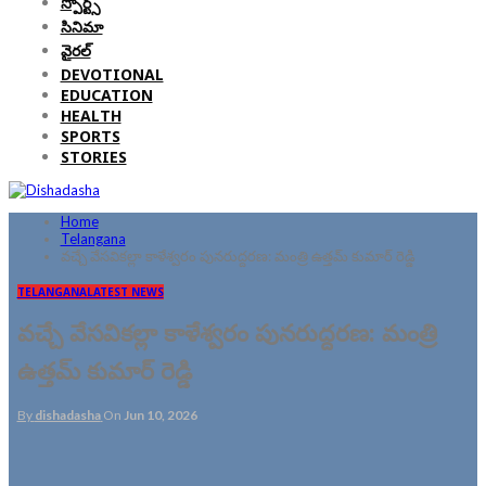
స్పోర్ట్స్
సినిమా
వైరల్
DEVOTIONAL
EDUCATION
HEALTH
SPORTS
STORIES
Home
Telangana
వచ్చే వేసవికల్లా కాళేశ్వరం పునరుద్దరణ: మంత్రి ఉత్తమ్ కుమార్ రెడ్డి
TELANGANA
LATEST NEWS
వచ్చే వేసవికల్లా కాళేశ్వరం పునరుద్దరణ: మంత్రి
ఉత్తమ్ కుమార్ రెడ్డి
By
dishadasha
On
Jun 10, 2026