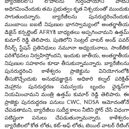
బ్యారేజీలలోని లోపాలను గుర్తించాయాని వాటిని
అధిగమించేందుకు తమ ప్రభుత్వం కృత నిశ్చయంతో ముందుకు
సాగుతుందన్నారు. బ్యారేజీలను పునరుద్దరించేందుకు
ముంబాయి ఐఐటీ నిపుణుల భాగస్వామ్యంలో అంతర్జాతీయ
డిజైన్ కన్సల్టెంట్ AFRYకి బాధ్యతలు అప్పగించామని ఉత్తమ్
కుమార్ రెడ్డి తెలిపారు.
పుణెలోని సెంట్రల్ వాటర్ అండ్ పవర్
రీసెర్చ్ స్టేషన్ ప్రతినిధులు నమూనా అధ్యయనాలు, సాంకేతిక
పరిశోధనలు నిర్వహిస్తోందని, ఇందుకు జాతీయ, అంతర్జాతీయ
నిపుణుల సహకారం కూడా తీసుకున్నామన్నారు. బ్యారేజీలను
పునరుద్దరించి కాళేశ్వరం ప్రాజెక్టును వినియోగంలోకి
తీసుకొచ్చేందుకు అనుభవజ్ఞుడైన అధికారి కల్నల్ పరిక్షిత్
మెహ్రాను పునరుద్ధరణ సమన్వయ బృందం ఛైర్మన్‌గా
నియమించామని మంత్రి ఉత్తమ్ కుమార్ రెడ్డి తెలిపారు. ఈ
ప్రాజెక్టు పునరుద్దరణ పనులు CWC, NDSA ఆమోదంతోనే
చేపడతామని, బ్యారేజీలు సుదీర్ఘ కాలం నీటిని స్టోర్ చేసే విధంగా
పటిష్టంగా పనులు చేపడుతున్నామన్నారు. కాళేశ్వరం
బ్యారేజీలలో కోత లోతు, కట్-ఆఫ్ లోతు, టెయిల్ వాటర్ రేటింగ్