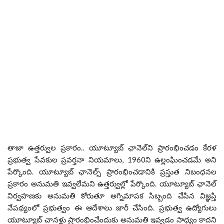
తాజా ఉత్తర్వుల ప్రకారం.. యూట్యూబ్ ఛానెల్‌ని ప్రారంభించడం కేరళ
ప్రభుత్వ సేవకుల ప్రవర్తనా నియమాలు, 1960ని ఉల్లంఘించడమే అని
పేర్కొంది. యూట్యూబ్ ఛానెల్స్ ప్రారంభించడానికి ప్రస్తుత నిబంధనల
ప్రకారం అనుమతి ఇవ్వలేమని ఉత్తర్వుల్లో పేర్కొంది. యూట్యూబ్ ఛానెల్
నిర్వహణకు అనుమతి కోరుతూ అగ్నిమాపక సిబ్బంది చేసిన విజ్ఞప్తి
నేపథ్యంలో ప్రభుత్వం ఈ ఆదేశాలు జారీ చేసింది. ప్రభుత్వ ఉద్యోగులు
యూట్యూబ్ చానళ్లు ప్రారంభించేందుకు అనుమతి ఇవ్వడం సాధ్యం కాదని