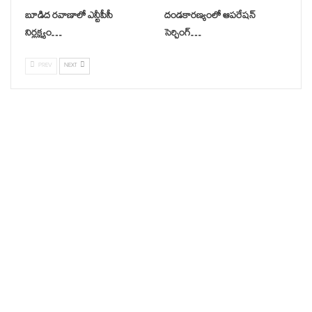
బూడిద రవాణాలో ఎన్టీపీసీ
దండకారణ్యంలో ఆపరేషన్
నిర్లక్ష్యం…
సెర్చింగ్…
PREV
NEXT