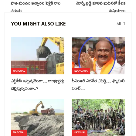
పాత మంచం ఇచ్చారని పెళ్లికి రాని
మోర్బీ బ్రిడ్జి కూలిన ఘటనలో కీలక
వరుడు!
విషయాలు
YOU MIGHT ALSO LIKE
All
NATIONAL
TELANGANA
ఎన్టీపీసీ ఇస్తున్నదెంతా… కాంట్రాక్టర్లు
సీఎంఆర్ ఎగవేత ఎఫెక్ట్…. ఫ్యామిలీ
చెల్లిస్తున్నదెంతా..?
పరార్…
NATIONAL
NATIONAL