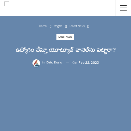
Home
వార్తలు
Latest News
LATEST NEWS
ఉద్యోగం చేస్తూ యూట్యూబ్ ఛానెల్‌ను పెట్టారా?
On
Feb 22, 2023
By
Disha Dasha