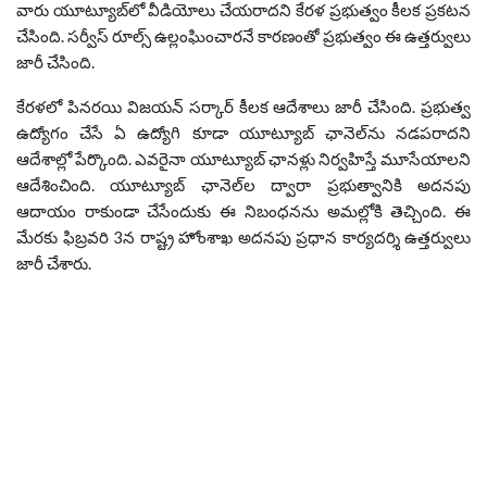
వారు యూట్యూబ్‌లో వీడియోలు చేయరాదని కేరళ ప్రభుత్వం కీలక ప్రకటన
చేసింది. సర్వీస్ రూల్స్ ఉల్లంఘించారనే కారణంతో ప్రభుత్వం ఈ ఉత్తర్వులు
జారీ చేసింది.
కేరళలో పినరయి విజయన్ సర్కార్ కీలక ఆదేశాలు జారీ చేసింది. ప్రభుత్వ
ఉద్యోగం చేసే ఏ ఉద్యోగి కూడా యూట్యూబ్ ఛానెల్‌ను నడపరాదని
ఆదేశాల్లో పేర్కొంది. ఎవరైనా యూట్యూబ్ ఛానళ్లు నిర్వహిస్తే మూసేయాలని
ఆదేశించింది. యూట్యూబ్ ఛానెల్‌ల ద్వారా ప్రభుత్వానికి అదనపు
ఆదాయం రాకుండా చేసేందుకు ఈ నిబంధనను అమల్లోకి తెచ్చింది. ఈ
మేరకు ఫిబ్రవరి 3న రాష్ట్ర హోంశాఖ అదనపు ప్రధాన కార్యదర్శి ఉత్తర్వులు
జారీ చేశారు.