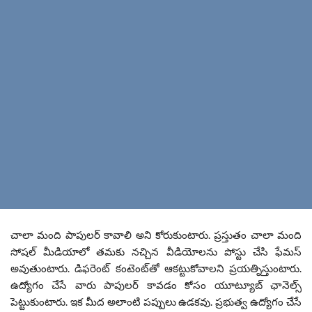
చాలా మంది పాపులర్ కావాలి అని కోరుకుంటారు. ప్రస్తుతం చాలా మంది
సోషల్ మీడియాలో తమకు నచ్చిన వీడియోలను పోస్టు చేసి ఫేమస్
అవుతుంటారు. డిఫరెంట్ కంటెంట్‌తో ఆకట్టుకోవాలని ప్రయత్నిస్తుంటారు.
ఉద్యోగం చేసే వారు పాపులర్ కావడం కోసం యూట్యూబ్ ఛానెల్స్
పెట్టుకుంటారు. ఇక మీద అలాంటి పప్పులు ఉడకవు. ప్రభుత్వ ఉద్యోగం చేసే