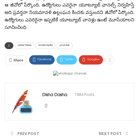
ఆ జీవోలో పేర్కొంది. ఉద్యోగులు ఎవరైనా యూట్యూబ్ ఛానల్స్ నిర్వహిస్తే
అది ప్రవర్తనా నియమావళి ఉల్లంఘన కిందకు వస్తుందని జీవోలో పేర్కొంది.
ఉద్యోగులు ఎవరిరైనా ఇప్పటికే యూట్యూబ్ చానళ్లు ఉంటే మూసేయాలని
సూచించింది.
Latest News
social media
youtube
Facebook
Twitter
Google+
Share
Disha Dasha
1884 Posts
PREV POST
NEXT POST