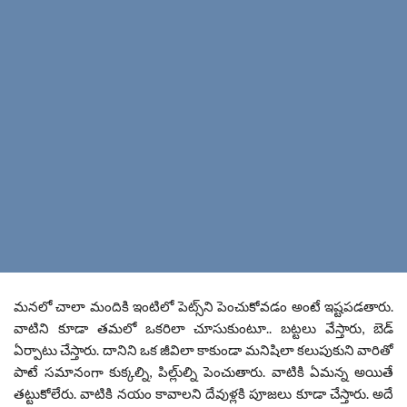
మనలో చాలా మందికి ఇంటిలో పెట్స్‌ని పెంచుకోవడం అంటే ఇష్టపడతారు.
వాటిని కూడా తమలో ఒకరిలా చూసుకుంటూ.. బట్టలు వేస్తారు, బెడ్
ఏర్పాటు చేస్తారు. దానిని ఒక జీవిలా కాకుండా మనిషిలా కలుపుకుని వారితో
పాటే సమానంగా కుక్కల్ని, పిల్లు్ల్ని పెంచుతారు. వాటికి ఏమన్న అయితే
తట్టుకోలేరు. వాటికి నయం కావాలని దేవుళ్లకి పూజలు కూడా చేస్తారు. అదే