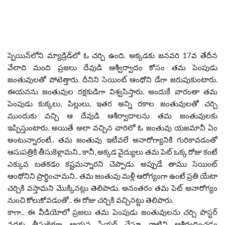
స్పెయిన్‌లోని మ్యాడ్రిడ్‌లో ఓ చర్చి ఉంది. అక్కడకు జనవరి 17వ తేదీన
వేలాది మంది ప్రజలు దేవుడి ఆశ్వీర్వాదం కోసం తమ పెంపుడు
జంతువులతో పోటెత్తారు. దీనిని సెయింట్ ఆంథోని డేగా జరుపుకుంటారు.
ఈయనను జంతువుల రక్షకుడిగా విశ్వసిస్తారు. అందుకే వారంతా తమ
పెంపుడు కుక్కలు, పిల్లులు, ఇతర అన్ని రకాల జంతువులతో చర్చి
ముందుకు వచ్చి ఆ దేవుడి ఆశీర్వాదాలను తమ జంతువులకు
ఇప్పిస్తుంటారు. అయితే అలా వచ్చిన వారిలో ఓ జంతువు యజమానీ ఏం
అంటున్నారంటే.. తమ జంతువు ఇటీవలే అనారోగ్యానికి గురికావడంతో
ఆసుపత్రికి తీసుకెళ్లామని.. కానీ, అక్కడ వైద్యులు తమ పెట్ ఒక్క రోజు కంటే
ఎక్కువ బతకడం కష్టమన్నారని చెప్పాడు. అప్పుడే తాము సెయింట్
ఆంథోనిని ప్రార్థించామని.. తమ జంతువు మళ్లీ ఆరోగ్యంగా ఉంటే ప్రతి యేటా
చర్చికి వస్తామని మొక్కినట్లు తెలిపాడు. అనంతరం తమ పెట్ అనారోగ్యం
నుంచి కోలుకోవడంతో.. ఈ రోజు చర్చికి వచ్చినట్టు తెలిపారు.
కాగా.. ఈ వీడియోలో ప్రజలు తమ పెంపుడు జంతువులను చర్చి పాస్టర్
వద్దకు తీసుకెళ్లగా ఆయన ప్రేయర్ చేస్తూ వాటిని ఆశీర్వదించడం