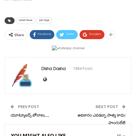
Latest News
pet dogs
Facebook
Twitter
Google+
Share
Disha Dasha
1884 Posts
PREV POST
NEXT POST
యూట్యూబర్స్ బోనాలు…
అధికారం ఎవడబ్బా సొత్తు కాదు:
పొంగులేటి
YOU MIGHT ALSO LIKE
All