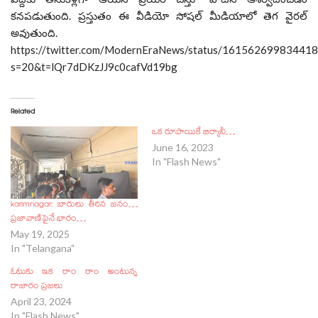
కనపడుతుంది. ప్రస్తుతం ఈ వీడియో సోషల్ మీడియాలో తెగ వైరల్
అవుతుంది.
https://twitter.com/ModernEraNews/status/16156269983441
s=20&t=lQr7dDKzJJ9c0cafVd19bg
Related
ఒక రూపాయికే బిర్యానీ…
June 16, 2023
In "Flash News"
karimnagar: బారులు తీరిన జనం…
ప్రజావాణిపైనే భారం…
May 19, 2025
In "Telangana"
ఓటుకు ఇక రాం రాం అంటున్న
రాజారం ప్రజలు
April 23, 2024
In "Flash News"