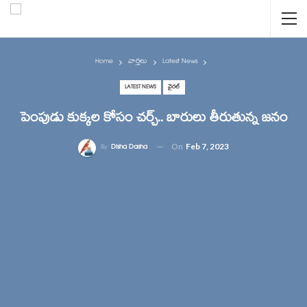
Home
వార్తలు
Latest News
LATEST NEWS
వైరల్
పెంపుడు కుక్కల కోసం చర్చ్.. బారులు తీరుతున్న జనం
On
Feb 7, 2023
By
Disha Dasha