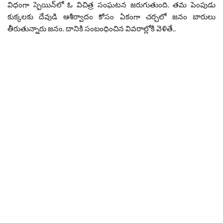
విధంగా స్పెయిన్‌లో ఓ విచిత్ర సంఘటన జరుగుతుంది. తమ పెంపుడు
కుక్కలకు దేవుడి ఆశీర్వాదం కోసం ఏకంగా చర్చలో జనం బారులు
తీరుతున్నారు జనం. దానికి సంబంధించిన వివరాల్లోకి వెళితే..