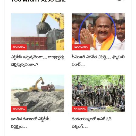
NATIONAL
TELANGANA
ఎన్టీపీసీ ఇస్తున్నదెంతా… కాంట్రాక్టర్లు
సీఎంఆర్ ఎగవేత ఎఫెక్ట్…. ఫ్యామిలీ
చెల్లిస్తున్నదెంతా..?
పరార్…
NATIONAL
NATIONAL
బూడిద రవాణాలో ఎన్టీపీసీ
దండకారణ్యంలో ఆపరేషన్
నిర్లక్ష్యం…
సెర్చింగ్…