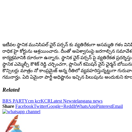
ఇటీవల స్థానిక మునిసిపల్ ఛైర్ పర్సన్ కు వ్యతిరేకంగా అసమ్మతి గళం వినిప
రాధిక హై కోర్టును ఆశ్రయించారు. దీంతో అవిశ్వాసంపై జరగాల్సిన సమావేశ
కార్యక్రమానికి దూరంగా ఉన్నారు. స్థానిక ఛైర్ పర్సన్ పై వ్యతిరేకత ప్రదర
స్థానిక ఎమ్మెల్సీ కౌశిక్ రెడ్డి చర్చించగా, ప్లానింగ్ కమిషన్ వైస్ ఛైర్మన
కౌన్సిలర్లు మాత్రం నో కాంప్రమైజ్ అన్న రీతిలో వ్యవహరిస్తున్నట్టుగా 
గమనార్హం. ఏది ఏమైనా పార్టీ అధిష్టానం ఇచ్చిన పిలుపును అందుకుని
Related
BRS PARTY
cm kcr
KCR
Latest News
telangana news
Share
Facebook
Twitter
Google+
ReddIt
WhatsApp
Pinterest
Email