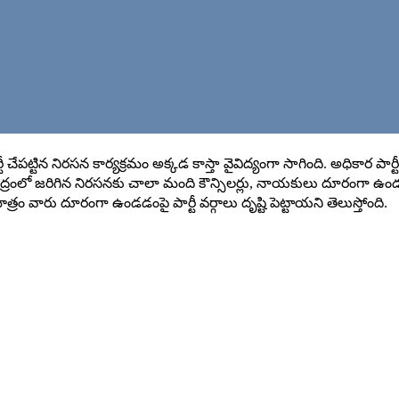
ార్టీ చేపట్టిన నిరసన కార్యక్రమం అక్కడ కాస్తా వైవిద్యంగా సాగింది. అధికార 
ేంద్రంలో జరిగిన నిరసనకు చాలా మంది కౌన్సిలర్లు, నాయకులు దూరంగా ఉ
్రం వారు దూరంగా ఉండడంపై పార్టీ వర్గాలు దృష్టి పెట్టాయని తెలుస్తోంది.