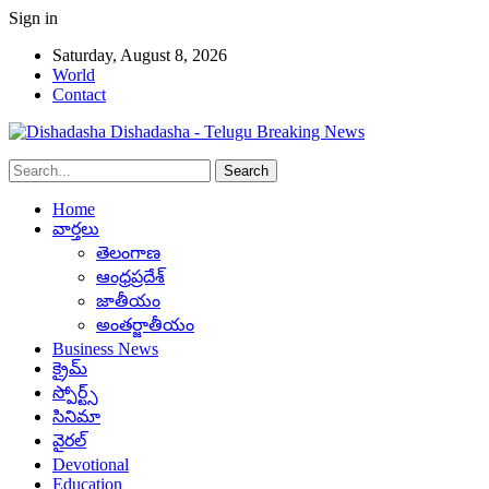
Sign in
Saturday, August 8, 2026
World
Contact
Dishadasha - Telugu Breaking News
Home
వార్తలు
తెలంగాణ
ఆంధ్రప్రదేశ్
జాతీయం
అంతర్జాతీయం
Business News
క్రైమ్
స్పోర్ట్స్
సినిమా
వైరల్
Devotional
Education