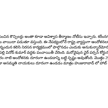
ించిన కౌన్సిలర్లు అంతా కూడా అవిశ్వాస తీర్మాణం నోటీసు ఇచ్చారు. కరీంనగర్
ం వాయిదా పడుతూ వస్తుంది. ఈ నేపథ్యంలోనే రాష్ట్ర వ్యాప్తంగా ఆందోళనలకు
్శిస్తున్నందున కలిసి నిరసన కార్యక్రమంలో పాల్గొనడం ఎందుకు అనుకున్నారేమోనన
్ బోయినపల్లి వినోద్ కుమార్ వద్దకు పంచాయితీ చేరింది. మరోవైపున ఛైర్ పర్సన్ 
గురువారం నాటి ఆందోళనకు దూరంగా ఉండడాన్ని బట్టి స్పష్టం అవుతోంది. మొత్
 కూడా అసమ్మతి నాయకులు దూరంగా ఉండడం మాత్రం హుజురాబాద్ లో హాట్ టా