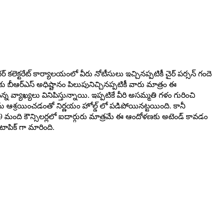
 కలెక్టరేట్ కార్యాలయంలో వీరు నోటీసులు ఇచ్చినప్పటికీ చైర్ పర్సన్ గందె
 బీఆర్ఎస్ అధిష్టానం పిలుపునిచ్చినప్పటికీ వారు మాత్రం ఈ
్న వ్యాఖ్యలు వినిపిస్తున్నాయి. ఇప్పటికే వీరి అసమ్మతి గళం గురించి
కోర్టును ఆశ్రయించడంతో నిర్ణయం హోల్డ్ లో పడిపోయినట్టయింది. కానీ
తం 29 మంది కౌన్సిలర్లలో ఐదార్గురు మాత్రమే ఈ ఆందోళణకు అటెండ్ కావడం
పిక్ గా మారింది.