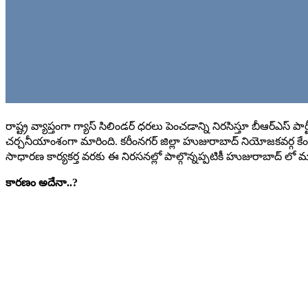
రాష్ట్ర వ్యాప్తంగా గ్యాస్ సిలిండర్ ధరలు పెంచడాన్ని నిరసిస్తూ బీఆర్ఎస్ ప
చర్చనీయాంశంగా మారింది. కరీంనగర్ జిల్లా హుజురాబాద్ నియోజకవర్గ క
సాధారణ కార్యకర్త వరకు ఈ నిరసనల్లో పాల్గొన్నప్పటికీ హుజురాబాద్ లో మాత
కారణం అదేనా..?