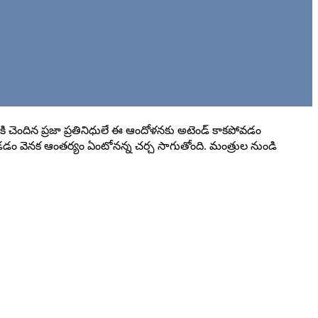
పార్టీకి చెందిన ప్రజా ప్రతినిధులే ఈ ఆందోళనకు అటెండ్ కాకపోవడం
ండడం వెనక ఆంతర్యం ఏంటోనన్న చర్చ సాగుతోంది. మంత్రుల నుండి