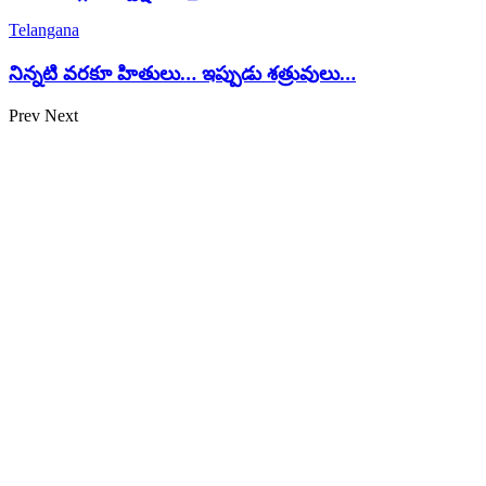
Telangana
నిన్నటి వరకూ హితులు… ఇప్పుడు శత్రువులు…
Prev
Next