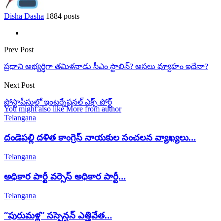
Disha Dasha
1884 posts
Prev Post
ప్రధాని అభ్యర్ధిగా తమిళనాడు సీఎం స్టాలిన్? అసలు వ్యూహం ఇదేనా?
Next Post
పోస్టాపీసుల్లో ఇంటర్నేషనల్ ఎక్స్ పోర్ట్
You might also like
More from author
Telangana
దండెపల్లి దళిత కాంగ్రెస్ నాయకుల సంచలన వ్యాఖ్యలు…
Telangana
అధికార పార్టీ వర్సెస్ అధికార పార్టీ…
Telangana
‘‘పురుమళ్ల’’ సస్పెన్షన్ ఎత్తివేత…