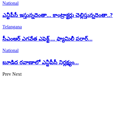
National
ఎన్టీపీసీ ఇస్తున్నదెంతా… కాంట్రాక్టర్లు చెల్లిస్తున్నదెంతా..?
Telangana
సీఎంఆర్ ఎగవేత ఎఫెక్ట్…. ఫ్యామిలీ పరార్…
National
బూడిద రవాణాలో ఎన్టీపీసీ నిర్లక్ష్యం…
Prev
Next