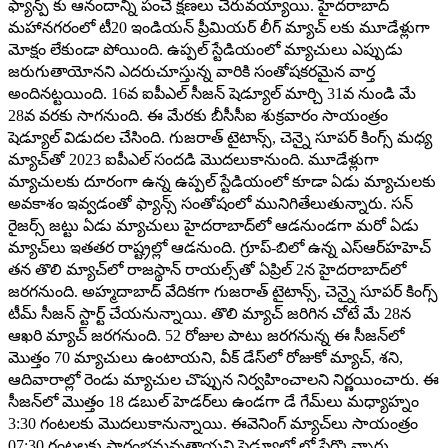
ఫ్యాన్ప్ కు ఆనందాన్ని పంచే క్షణలు చేరువయ్యాయి. హైదరాబాద్
మహానగరంలో టీ20 ఇండియన్ ప్రీమియర్ లీగ్ మ్యాచ్ లకు మూడేళ్లుగా
మోక్షం లేకుండా పోయింది. ఉప్పల్ స్టేడియంలో మ్యాచులు ఎప్పుడు
జరుగుతాయోనని ఎదరుచూస్తున్న వారికి సంతోషకరమైన వార్త
అందినట్టయింది. 16వ ఐపీఎల్ సీజన్​ షెడ్యూల్ మార్చి 31వ నుండి మే
28వ వరకు సాగనుంది. ఈ మేరకు బీసీసీఐ శుక్రవారం సాయంత్రం
షెడ్యూల్ విడుదల చేసింది. గుజరాత్​ టైటాన్స్​, చెన్నై సూపర్​ కింగ్స్​ మధ్య
మ్యాచ్​తో 2023 ఐపీఎల్​ సందడి మొదలుకానుంది. మూడేళ్లుగా
మ్యాచులకు దూరంగా ఉన్న ఉప్పల్ స్టేడియంలో కూడా ఏడు మ్యాచులకు
అవకాశం ఇవ్వడంతో ఫ్యాన్స్​ సంతోషంలో మునిగితేలుతున్నారు. సన్​
రైజర్స్​​ జట్టు ఏడు మ్యాచులు హైదరాబాద్​లో ఆడనుండగా మరో ఏడు
మ్యాచ్​లు ఇతతర రాష్ట్రల్లో ఆడనుంది. గ్రూప్​-బిలో ఉన్న ఎస్​ఆర్​హహెచ్
తన తొలి మ్యాచ్​లో రాజస్థాన్​ రాయల్స్​తో ఏప్రిల్​ 2న హైదరాబాద్​లో
జరగనుంది. అహ్మదాబాద్​ వేదికగా గుజరాత్ టైటాన్స్​, చెన్నై సూపర్​ కింగ్స్​
టీమ్ సీజన్​ స్టార్ట్ చేయనున్నాయి. తొలి మ్యాచ్ జరిగిన చోటే మే 28న
ఆఖరి మ్యాచ్​ జరగనుంది. 52 రోజుల పాటు జరగనున్న ఈ సీజన్​లో
మొత్తం 70 మ్యాచులు ఉంటాయని, వీక్​ డేస్​లో రోజుకో మ్యాచ్, శని,
ఆదివారాల్లో రెండు మ్యాచుల చొప్పున నిర్వహించాలని నిర్ణయించారు. ఈ
సీజన్​లో మొత్తం 18 డబుల్ హెడర్‌లు ఉండగా డే గేమ్‌లు మధ్యాహ్నం
3:30 గంటలకు మొదలుకానున్నాయి. ఈవెనింగ్​ మ్యాచ్​లు సాయంత్రం
07:30 గంటలకు ప్రారంభమవుతాయని షెడ్యూలో లో పేర్కొన్నారు.