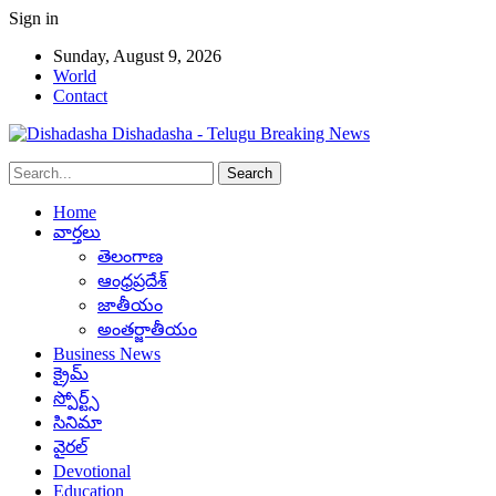
Sign in
Sunday, August 9, 2026
World
Contact
Dishadasha - Telugu Breaking News
Home
వార్తలు
తెలంగాణ
ఆంధ్రప్రదేశ్
జాతీయం
అంతర్జాతీయం
Business News
క్రైమ్
స్పోర్ట్స్
సినిమా
వైరల్
Devotional
Education