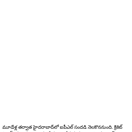
మూడేళ్ల తర్వాత హైదరాబాద్​లో ఐపీఎల్​ సందడి నెలకొననుంది. క్రికెట్​