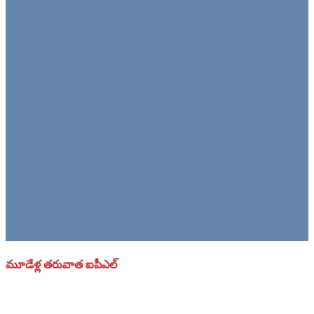
మూడేళ్ల తరువాత ఐపీఎల్