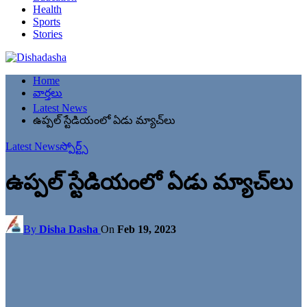
Health
Sports
Stories
Home
వార్తలు
Latest News
ఉప్పల్​ స్టేడియంలో ఏడు మ్యాచ్​లు
Latest News
స్పోర్ట్స్
ఉప్పల్​ స్టేడియంలో ఏడు మ్యాచ్​లు
By
Disha Dasha
On
Feb 19, 2023