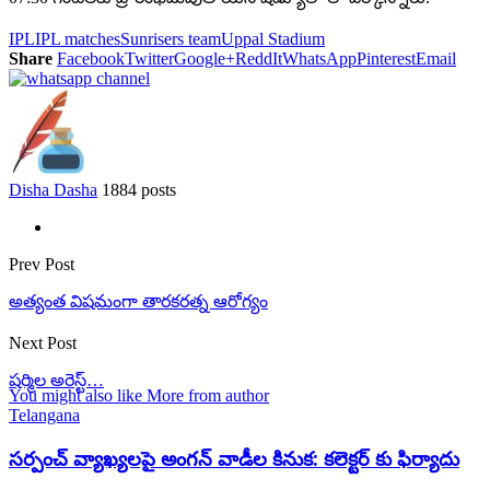
IPL
IPL matches
Sunrisers team
Uppal Stadium
Share
Facebook
Twitter
Google+
ReddIt
WhatsApp
Pinterest
Email
Disha Dasha
1884 posts
Prev Post
అత్యంత విషమంగా తారకరత్న ఆరోగ్యం
Next Post
షర్మిల అరెస్ట్…
You might also like
More from author
Telangana
సర్పంచ్ వ్యాఖ్యలపై అంగన్ వాడీల కినుక: కలెక్టర్ కు ఫిర్యాదు