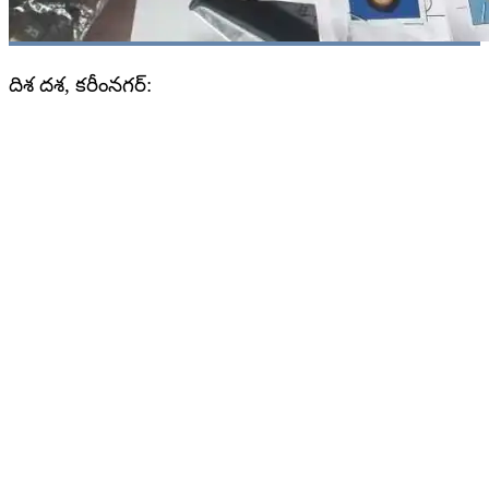
దిశ దశ, కరీంనగర్: