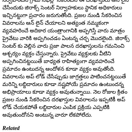
చేసేందుకు జిరాక్స్ సెంటర్ నిర్వాహకులు స్థానిక అధికారులు
ఇచ్చినట్టుగా ప్రచారం జరుగుతోంది. ప్రజల నుండి సేకరించిన
వివరాలను ఆన్ లైన్ చేయాలని అత్యంత నమ్మకంగా
వ్యవహరించే అదికార యంత్రాంగానికి అప్పగిస్తే వారు మాత్రం
ప్రైవేటు వారికి అప్పగించడం ఏంటన్న చర్చ మొదలైంది. జిరాక్స్
సెంటర్ కు వెల్లిన వారు ప్రజా పాలన దరఖాస్తులను గమనించి
ఆశ్చర్యం వ్యక్తం చేస్తున్నారు. ప్రైవేటు వ్యక్తులకు వీటిని
అప్పగించినట్టయితే బాధ్యత రాహిత్యంగా వ్యవహరించే
ప్రమాదం ఉంటుదన్న ఆందోళన కూడా వ్యక్తం అవుతోంది.
వివరాలను అప్ లోడ్ చేసేప్పుడు జాగ్రత్తలు పాటించనట్టయితే
మరిన్ని లబ్దిదారులు కూడా నష్టపోయే ప్రమాదం ఉంటుందన్న
అభిప్రాయాలు కూడా వ్యక్తం అవుతున్నాయి. నెల రోజుల క్రితం
ప్రజల నుండి సేకరించిన దరఖాస్తుల వివరాలను ఇప్పటికీ అప్
లోడ్ చేయకపోతే లబ్దిదారుల ఎంపిక ప్రక్రియ ఎప్పటికి
అవుతుందోనని అంటున్న వారూ లేకపోలేదు.
Related