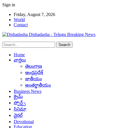
Sign in
Friday, August 7, 2026
World
Contact
Dishadasha - Telugu Breaking News
Home
వార్తలు
తెలంగాణ
ఆంధ్రప్రదేశ్
జాతీయం
అంతర్జాతీయం
Business News
క్రైమ్
స్పోర్ట్స్
సినిమా
వైరల్
Devotional
Education