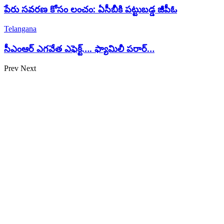
పేరు సవరణ కోసం లంచం: ఏసీబీకి పట్టుబడ్డ జీపీఓ
Telangana
సీఎంఆర్ ఎగవేత ఎఫెక్ట్…. ఫ్యామిలీ పరార్…
Prev
Next