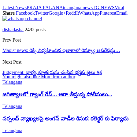
Latest News
PRAJA PALANA
telangana news
TG NEWS
Viral
Share
Facebook
Twitter
Google+
ReddIt
WhatsApp
Pinterest
Email
dishadasha
2492 posts
Prev Post
Maoist news: రెక్కి నిర్వహించిన ఇలాకాలో రెస్క్యూ ఆపరేషన్లు…
Next Post
Judgement: భార్య, కూతురును చంపిన భర్తకు జైలు శిక్ష
You might also like
More from author
Telangana
జగిత్యాలలో గ్యాంగ్ రేప్… ఆరా తీస్తున్న పోలీసులు…
Telangana
సర్పంచ్ వ్యాఖ్యలపై అంగన్ వాడీల కినుక: కలెక్టర్ కు ఫిర్యాదు
Telangana