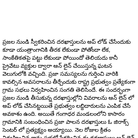
ప్రజల నుండి స్వీకరించిన దరఖాస్తులను అప్ లోడ్ చేసేందుకు
కూడా యంత్రాంగానికి తీరక లేకుండా పోతోందా లేక,
సాంకేతికతపై పట్టు లేకుండా పోయిందో తెలియదు కానీ
ప్రైవేటు వ్యక్తుల ద్వారా ఆన్ లైన్ చేయిస్తున్న ఘటన
వెలుగులోకి వచ్చింది. ప్రజా సమస్యలను గుర్తించి వారికి
కావల్సిన అవసరాలను తీర్చేందుకు రాష్ట్ర ప్రభుత్వం ప్రత్యేకంగా
గ్రామ సభలు నిర్వహించిన సంగతి తెలిసిందే. ఈ సందర్భంగా
ప్రజల నుండి తీసుకున్న దరఖాస్తుల్లోని వివరాలను ఆన్ లైన్ లో
అప్ లోడ్ చేసినట్టయితే ప్రభుత్వం లబ్దిదారులను ఎంపిక చేసే
అవకాశం ఉంది. అయితే గంగాధర మండలంలోని కాసారం
గ్రామానికి సంబంధించిన ప్రజా పాలన దరఖాస్తులు ఓ జిరాక్స్
సెంటర్ లో ప్రత్యక్ష్యం అయ్యాయి. నెల రోజుల క్రితం
నిర్వహించిన గ్రామ సభల్లో సేకరించిన ఈ దరఖాస్తులు ఆన్ లైన్