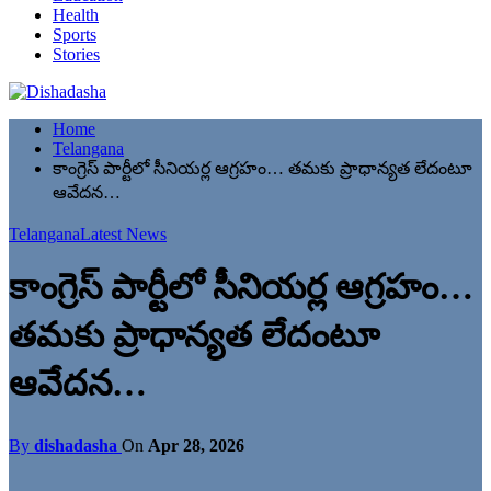
Health
Sports
Stories
Home
Telangana
కాంగ్రెస్ పార్టీలో సీనియర్ల ఆగ్రహం… తమకు ప్రాధాన్యత లేదంటూ
ఆవేదన…
Telangana
Latest News
కాంగ్రెస్ పార్టీలో సీనియర్ల ఆగ్రహం…
తమకు ప్రాధాన్యత లేదంటూ
ఆవేదన…
By
dishadasha
On
Apr 28, 2026