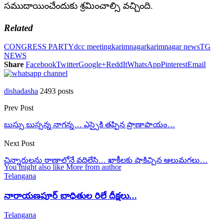
సముదాయించేందుకు శ్రమించాల్సి వచ్చింది.
Related
CONGRESS PARTY
dcc meeting
karimnagar
karimnagar news
TG
NEWS
Share
Facebook
Twitter
Google+
ReddIt
WhatsApp
Pinterest
Email
dishadasha
2493 posts
Prev Post
బుస్సు బుస్సన్న నాగన్న… ఎస్సైకి తప్పిన ప్రాణాపాయం…
Next Post
చిన్నారులను ఠాణాలోనే వదిలేసి… ఖాకీలకు షాకిచ్చిన ఆలుమగలు…
You might also like
More from author
Telangana
నారాయణపూర్ బాధితుల రిలే దీక్షలు…
Telangana