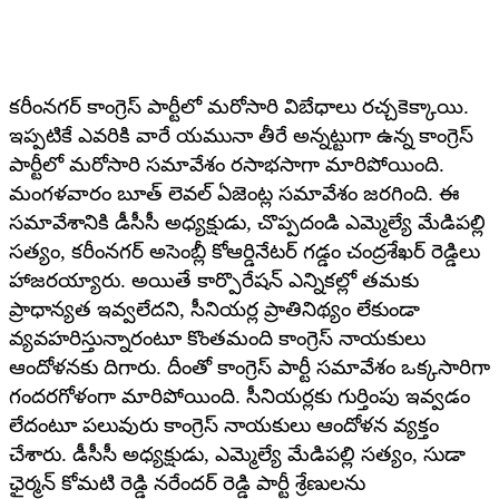
కరీంనగర్ కాంగ్రెస్ పార్టీలో మరోసారి విబేధాలు రచ్చకెక్కాయి.
ఇప్పటికే ఎవరికి వారే యమునా తీరే అన్నట్టుగా ఉన్న కాంగ్రెస్
పార్టీలో మరోసారి సమావేశం రసాభసాగా మారిపోయింది.
మంగళవారం బూత్ లెవల్ ఏజెంట్ల సమావేశం జరగింది. ఈ
సమావేశానికి డీసీసీ అధ్యక్షుడు, చొప్పదండి ఎమ్మెల్యే మేడిపల్లి
సత్యం, కరీంనగర్ అసెంబ్లీ కోఆర్డినేటర్ గడ్డం చంద్రశేఖర్ రెడ్డిలు
హాజరయ్యారు. అయితే కార్పొరేషన్ ఎన్నికల్లో తమకు
ప్రాధాన్యత ఇవ్వలేదని, సీనియర్ల ప్రాతినిథ్యం లేకుండా
వ్యవహరిస్తున్నారంటూ కొంతమంది కాంగ్రెస్ నాయకులు
ఆందోళనకు దిగారు. దీంతో కాంగ్రెస్ పార్టీ సమావేశం ఒక్కసారిగా
గందరగోళంగా మారిపోయింది. సీనియర్లకు గుర్తింపు ఇవ్వడం
లేదంటూ పలువురు కాంగ్రెస్ నాయకులు ఆందోళన వ్యక్తం
చేశారు. డీసీసీ అధ్యక్షుడు, ఎమ్మెల్యే మేడిపల్లి సత్యం, సుడా
ఛైర్మన్ కోమటి రెడ్డి నరేందర్ రెడ్డి పార్టీ శ్రేణులను