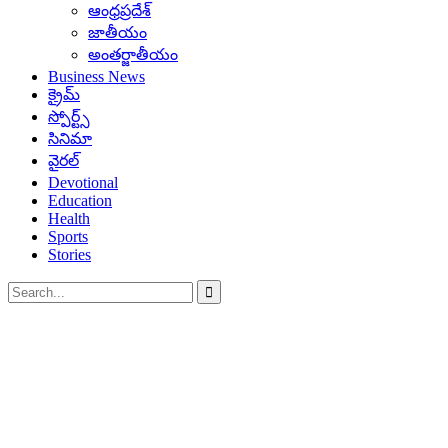
ఆంధ్రప్రదేశ్
జాతీయం
అంతర్జాతీయం
Business News
క్రైమ్
స్పోర్ట్స్
సినిమా
వైరల్
Devotional
Education
Health
Sports
Stories