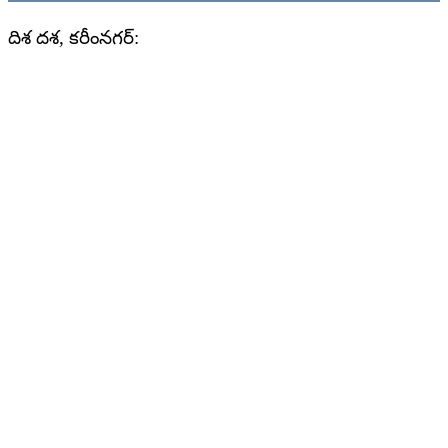
దిశ దశ, కరీంనగర్: