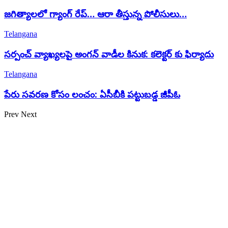
జగిత్యాలలో గ్యాంగ్ రేప్… ఆరా తీస్తున్న పోలీసులు…
Telangana
సర్పంచ్ వ్యాఖ్యలపై అంగన్ వాడీల కినుక: కలెక్టర్ కు ఫిర్యాదు
Telangana
పేరు సవరణ కోసం లంచం: ఏసీబీకి పట్టుబడ్డ జీపీఓ
Prev
Next