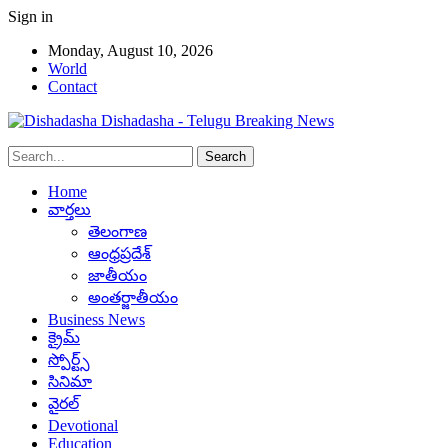
Sign in
Monday, August 10, 2026
World
Contact
Dishadasha - Telugu Breaking News
Home
వార్తలు
తెలంగాణ
ఆంధ్రప్రదేశ్
జాతీయం
అంతర్జాతీయం
Business News
క్రైమ్
స్పోర్ట్స్
సినిమా
వైరల్
Devotional
Education