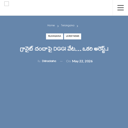
Home
Telangana
TELANGANA
LATEST NEWS
గ్రానైట్ దందాపై DGGI వేట… ఒకరి అరెస్ట్..!
On
May 22, 2026
By
Dishadasha