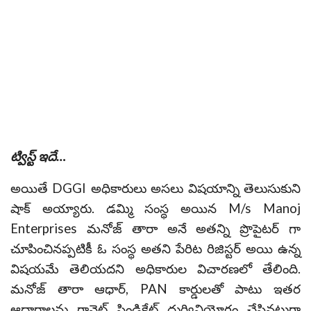
ట్విస్ట్ ఇదే…
అయితే DGGI అధికారులు అసలు విషయాన్ని తెలుసుకుని
షాక్ అయ్యారు. డమ్మి సంస్థ అయిన M/s Manoj
Enterprises మనోజ్ తారా అనే అతన్ని ప్రొపైటర్ గా
చూపించినప్పటికీ ఓ సంస్థ అతని పేరిట రిజిస్టర్ అయి ఉన్న
విషయమే తెలియదని అధికారుల విచారణలో తేలింది.
మనోజ్ తారా ఆధార్, PAN కార్డులతో పాటు ఇతర
ఆధారాలను గ్రానైట్ సిండికేట్ దుర్వినియోగం చేసినట్టుగా