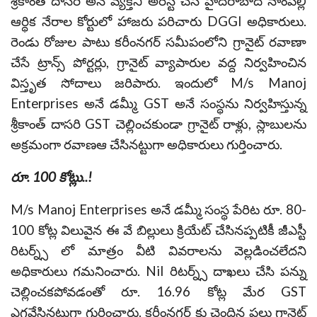
శ్రీకాంత్ దాసరి అనే వ్యక్తిని అరెస్ట్ చేసి హైదరాబాద్ నాంపల్లి
ఆర్థిక నేరాల కోర్టులో హాజరు పరిచారు DGGI అధికారులు.
రెండు రోజుల పాటు కరీంనగర్ సమీపంలోని గ్రానైట్ రవాణా
చేసే ట్రాన్స్ పోర్టర్లు, గ్రానైట్ వ్యాపారుల వద్ద నిర్వహించిన
విస్తృత సోదాలు జరిపారు. ఇందులో M/s Manoj
Enterprises అనే డమ్మీ GST అనే సంస్థను నిర్వహిస్తున్న
శ్రీకాంత్ దాసరి GST చెల్లించకుండా గ్రానైట్ రాళ్లు, స్లాబులను
అక్రమంగా రవాణఆ చేసినట్టుగా అధికారులు గుర్తించారు.
రూ. 100 కోట్లు..!
M/s Manoj Enterprises అనే డమ్మీ సంస్థ పేరిట రూ. 80-
100 కోట్ల విలువైన ఈ వే బిల్లులు క్రియేట్ చేసినప్పటికీ జీఎస్టీ
రిటర్న్స్ లో మాత్రం వీటి వివరాలను వెల్లడించలేదని
అధికారులు గమనించారు. Nil రిటర్న్స్ దాఖలు చేసి పన్ను
చెల్లించకపోవడంతో రూ. 16.96 కోట్ల మేర GST
ఎగవేసినట్టుగా గుర్తించారు. కరీంనగర్ కు చెందిన పలు గ్రానైట్