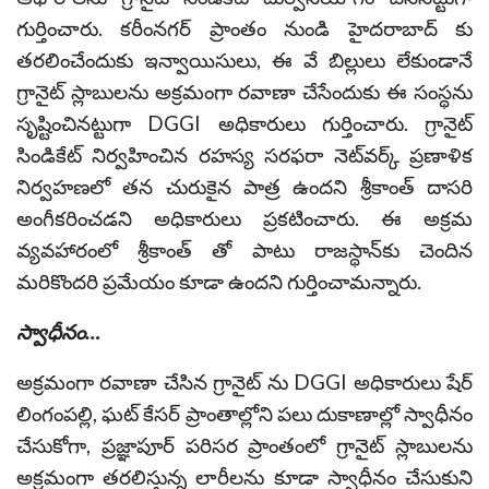
గుర్తించారు. కరీంనగర్ ప్రాంతం నుండి హైదరాబాద్ కు
తరలించేందుకు ఇన్వాయిసులు, ఈ వే బిల్లులు లేకుండానే
గ్రానైట్ స్లాబులను అక్రమంగా రవాణా చేసేందుకు ఈ సంస్థను
సృష్టించినట్టుగా DGGI అధికారులు గుర్తించారు. గ్రానైట్
సిండికేట్ నిర్వహించిన రహస్య సరఫరా నెట్‌వర్క్ ప్రణాళిక
నిర్వహణలో తన చురుకైన పాత్ర ఉందని శ్రీకాంత్ దాసరి
అంగీకరించడని అధికారులు ప్రకటించారు. ఈ అక్రమ
వ్యవహారంలో శ్రీకాంత్ తో పాటు రాజస్థాన్‌కు చెందిన
మరికొందరి ప్రమేయం కూడా ఉందని గుర్తించామన్నారు.
స్వాధీనం…
అక్రమంగా రవాణా చేసిన గ్రానైట్ ను DGGI అధికారులు షేర్
లింగంపల్లి, ఘట్ కేసర్ ప్రాంతాల్లోని పలు దుకాణాల్లో స్వాధీనం
చేసుకోగా, ప్రజ్ఞాపూర్ పరిసర ప్రాంతంలో గ్రానైట్ స్లాబులను
అక్రమంగా తరలిస్తున్న లారీలను కూడా స్వాధీనం చేసుకుని