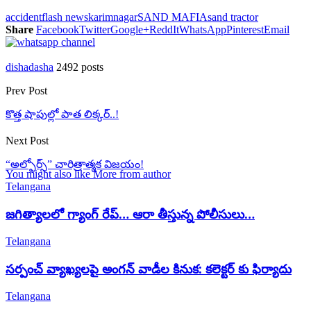
accident
flash news
karimnagar
SAND MAFIA
sand tractor
Share
Facebook
Twitter
Google+
ReddIt
WhatsApp
Pinterest
Email
dishadasha
2492 posts
Prev Post
కొత్త షాపుల్లో పాత లిక్కర్..!
Next Post
“అల్ఫోర్స్” చారిత్రాత్మక విజయం!
You might also like
More from author
Telangana
జగిత్యాలలో గ్యాంగ్ రేప్… ఆరా తీస్తున్న పోలీసులు…
Telangana
సర్పంచ్ వ్యాఖ్యలపై అంగన్ వాడీల కినుక: కలెక్టర్ కు ఫిర్యాదు
Telangana