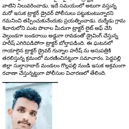
వాటిని నిలువరించాడు. ఇదే సమయంలో అటుగా వస్తున్న
మరో ఇసుక ట్రాక్టర్ డ్రైవర్ పోలీసులు పట్టుకుంటున్నారని
గమనించి తప్పించుకునేందుకు ప్రయత్నించాడు. దుర్శేడు గ్రామ
శివారులోని పంట పొలాల మీదుగా ట్రాక్టర్ లైట్ ఆఫ్ చేసి
వెల్తుండగా బండరాయి అడ్డుగా రావడంతో డ్రైవింగ్ చేస్తున్న
హరీష్ ఎగిరిపడిపోగా ట్రాక్టర్ బోల్తాపడింది. ఈ ఘటనలో
గాయాలైన ట్రాక్టర్ డ్రైవర్ గున్నాల హరీష్ ను ఆసుపత్రికి
తరలిస్తున్న క్రమంలో మరణించినట్టుగా సమాచారం. పెద్దపల్లి
జిల్లా సుల్తానాబాద్ మండలం గొల్లపల్లి నుండి ఇసుక అక్రమంగా
రవాణా చేస్తున్నట్టుగా పోలీసుల విచారణలో తేలింది.