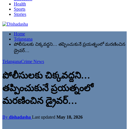
Health
Sports
Stories
Home
Telangana
పోలీసులకు చిక్కవద్దని… తప్పించుకునే ప్రయత్నంలో మరణించిన
డ్రైవర్…
Telangana
Crime News
పోలీసులకు చిక్కవద్దని…
తప్పించుకునే ప్రయత్నంలో
మరణించిన డ్రైవర్…
By
dishadasha
Last updated
May 18, 2026