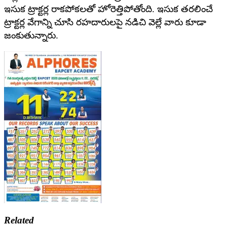
ఇసుక ట్రాక్టర్ల రాకపోకలతో హోరెత్తిపోతోంది. ఇసుక తరలించే
ట్రాక్టర్ల వేగాన్ని చూసి రహదారులపై నడిచి వెల్లే వారు కూడా
జంకుతున్నారు.
Related