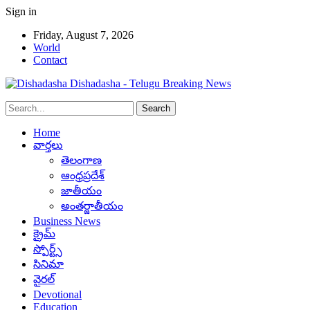
Sign in
Friday, August 7, 2026
World
Contact
Dishadasha - Telugu Breaking News
Home
వార్తలు
తెలంగాణ
ఆంధ్రప్రదేశ్
జాతీయం
అంతర్జాతీయం
Business News
క్రైమ్
స్పోర్ట్స్
సినిమా
వైరల్
Devotional
Education