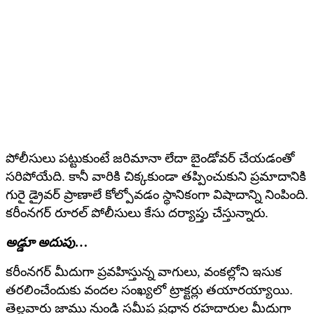
పోలీసులు పట్టుకుంటే జరిమానా లేదా బైండోవర్ చేయడంతో
సరిపోయేది. కానీ వారికి చిక్కకుండా తప్పించుకుని ప్రమాదానికి
గురై డ్రైవర్ ప్రాణాలే కోల్పోవడం స్థానికంగా విషాదాన్ని నింపింది.
కరీంనగర్ రూరల్ పోలీసులు కేసు దర్యాప్తు చేస్తున్నారు.
అడ్డూ అదుపు…
కరీంనగర్ మీదుగా ప్రవహిస్తున్న వాగులు, వంకల్లోని ఇసుక
తరలించేందుకు వందల సంఖ్యలో ట్రాక్టర్లు తయారయ్యాయి.
తెల్లవారు జాము నుండి సమీప ప్రధాన రహదారుల మీదుగా