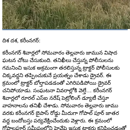
దిశ దశ, కరీంనగర్:
కరీంనగర్ శివార్లలో సోమవారం తెల్లవారు జామున విషాద
ఘటన చోటు చేసుకుంది. తనిఖీలు చేస్తున్న పోలీసులను
గమనించి ఇసుక అక్రమంగా తరలిస్తున్న ట్రాక్టర్ పోలీసులకు
చిక్కవద్దని తప్పించుకునే ప్రయత్నం చేశాడు డ్రైవర్. ఈ
క్రమంలో ట్రాక్టర్ బోల్తాపడడంతో ఎగిరిపడిపోయి డ్రైవర్
చనిపోయాడు. సంఘటనా వివరాల్లోకి వెల్తే… కరీంనగర్
శివార్లలో రూరల్ ఎస్ఐ నరేష్ పెట్రోలింగ్ డ్యూటీ చేస్తూ
వాహనాలను తనిఖీ చేశాడు. సోమవారం తెల్లవారు జాము
వరకు కరీంనగర్ బైపాస్ రోడ్డు మీదుగా గోపాల్ పూర్ జాతర
వద్ద బందోబస్తు పర్యవేక్షించేందుకు వెళ్లారు. ఈ క్రమంలో
గోపాలపూర్ సమీపంలోని హైవేపై ఇసుక ట్రాక్టర్లు కనిపించడంతో