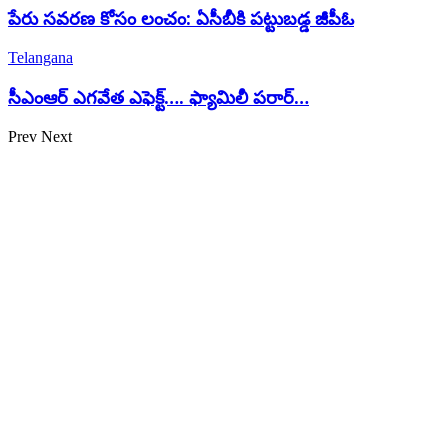
పేరు సవరణ కోసం లంచం: ఏసీబీకి పట్టుబడ్డ జీపీఓ
Telangana
సీఎంఆర్ ఎగవేత ఎఫెక్ట్…. ఫ్యామిలీ పరార్…
Prev
Next