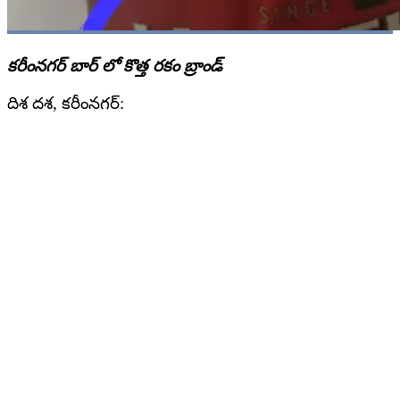
కరీంనగర్ బార్ లో కొత్త రకం బ్రాండ్
దిశ దశ, కరీంనగర్: