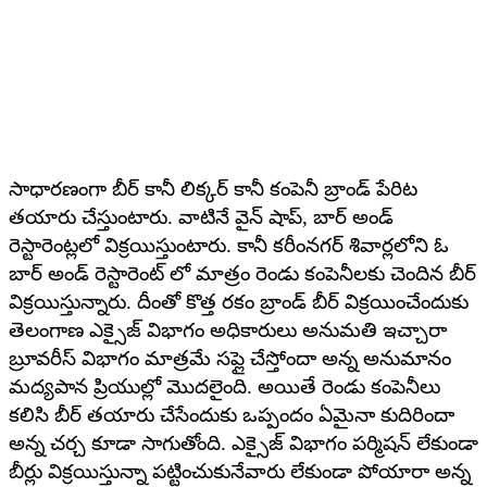
సాధారణంగా బీర్ కానీ లిక్కర్ కానీ కంపెనీ బ్రాండ్ పేరిట
తయారు చేస్తుంటారు. వాటినే వైన్ షాప్, బార్ అండ్
రెస్టారెంట్లలో విక్రయిస్తుంటారు. కానీ కరీంనగర్ శివార్లలోని ఓ
బార్ అండ్ రెస్టారెంట్ లో మాత్రం రెండు కంపెనీలకు చెందిన బీర్
విక్రయిస్తున్నారు. దీంతో కొత్త రకం బ్రాండ్ బీర్ విక్రయించేందుకు
తెలంగాణ ఎక్సైజ్ విభాగం అధికారులు అనుమతి ఇచ్చారా
బ్రూవరీస్ విభాగం మాత్రమే సప్లై చేస్తోందా అన్న అనుమానం
మద్యపాన ప్రియుల్లో మొదలైంది. అయితే రెండు కంపెనీలు
కలిసి బీర్ తయారు చేసేందుకు ఒప్పందం ఏమైనా కుదిరిందా
అన్న చర్చ కూడా సాగుతోంది. ఎక్సైజ్ విభాగం పర్మిషన్ లేకుండా
బీర్లు విక్రయిస్తున్నా పట్టించుకునేవారు లేకుండా పోయారా అన్న