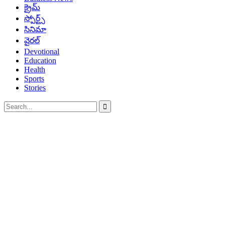
క్రైమ్
స్పోర్ట్స్
సినిమా
వైరల్
Devotional
Education
Health
Sports
Stories