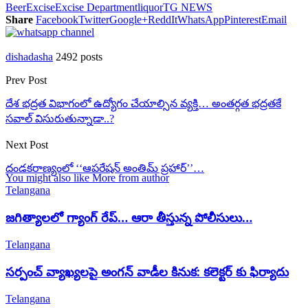
Beer
Excise
Excise Department
liquor
TG NEWS
Share
Facebook
Twitter
Google+
ReddIt
WhatsApp
Pinterest
Email
dishadasha
2492 posts
Prev Post
దేశ భద్రత విభాగంలో ఉద్యోగం చేయాల్సిన వ్యక్తి… అంతర్గత భద్రతకే
సవాల్ విసురుతున్నాడా..?
Next Post
దండకరాణ్యంలో ‘‘ఆపరేషన్ అంతిమ్ ప్రహార్’’…
You might also like
More from author
Telangana
జగిత్యాలలో గ్యాంగ్ రేప్… ఆరా తీస్తున్న పోలీసులు…
Telangana
సర్పంచ్ వ్యాఖ్యలపై అంగన్ వాడీల కినుక: కలెక్టర్ కు ఫిర్యాదు
Telangana