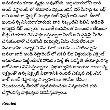
అనుమానం కూడా వ్యక్తం అవుతోంది. అల్గునూరులోని బార్
అండ్ రెస్టారెంట్ లో శనివారం విక్రయించిన బీర్ సీసాపై టు బర్గ్
అని ఉండగా, స్టిక్కర్ మాత్రం కింగ్ ఫిషర్ అని ఉంది. దీంతో
ఖంగుతిన్న వినియోగదారుడు బార్ సిబ్బందిని పిలిచి అడిగితే
అసలైన బీర్ ఇచ్చారు. అయితే కంపెనీలతో సంబంధం లేకుండా
బీర్లు తయారు చేసి విక్రయిస్తున్నారా ఏంటీ అని ప్రశ్నిస్తే మీరేం
చేసుకుంటారో చేసుకోండి మమ్మల్ని ఏమీ చేయలేరంటూ
సమాధానం ఇచ్చారని వినయోగదారుడు వాపోతున్నాడు.
జనతా బార్ అండ్ రెస్టారెంట్ లో నకిలీ బీర్ల విక్రయంపై ఎక్సైజ్
అధికారులు పట్టించుకోకపోవడం వల్లే ఈ పరిస్థితి తయారైందన్న
ఆరోపణలు వినిపిస్తున్నాయి. ప్రభుత్వానికి ఆదాయం రావాలన్న
లక్ష్యంతో ఉన్న ఎక్సైజ్ విభాగానికి రెంటల్ ఎక్కువ చెల్లించిన
బార్ అండ్ రెస్టారెంట్ల నిర్వాహకులు తామేం చేసినా
చెల్లుతుందన్న తీరుతో వ్యవహరించడం విస్మయానికి గురి
చేస్తోందన్న వ్యాఖ్యలు వినిపిస్తున్నాయి.
Related