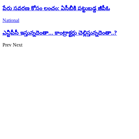
పేరు సవరణ కోసం లంచం: ఏసీబీకి పట్టుబడ్డ జీపీఓ
National
ఎన్టీపీసీ ఇస్తున్నదెంతా… కాంట్రాక్టర్లు చెల్లిస్తున్నదెంతా..?
Prev
Next