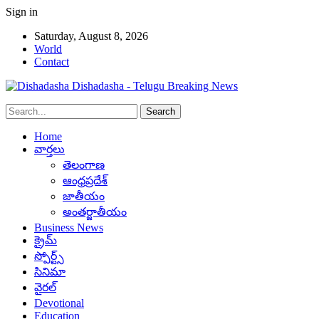
Sign in
Saturday, August 8, 2026
World
Contact
Dishadasha - Telugu Breaking News
Home
వార్తలు
తెలంగాణ
ఆంధ్రప్రదేశ్
జాతీయం
అంతర్జాతీయం
Business News
క్రైమ్
స్పోర్ట్స్
సినిమా
వైరల్
Devotional
Education