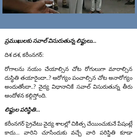
ప్రముఖులకు సవాల్ విసురుతున్న లిఫ్టులు…
దిశ దశ, కరీంనగర్:
రోగాలను నయం చేయాల్సిన చోట రోగులుగా మారాల్సిన
దుస్థితి తయారైందా..? ఆరోగ్యం పంచాల్సిన చోట అనారోగ్యం
అందుతోందా..? వైద్య విధానానికే సవాల్ విసురుతున్న తీరు
ఆందోళన కల్గిస్తోంది.
లిఫ్టుల పరిస్థితి…
కరీంనగర్ ప్రైవేటు వైద్య శాలల్లో చికిత్స చేయించుకునే పేషంట్లే
కాదు… వారిని చూసేందుకు వచ్చే వారి పరిస్థితి కూడా