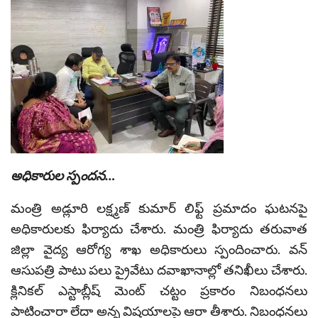
అధికారుల స్పందన…
మంత్రి అడ్లూరి లక్ష్మణ్ కుమార్ లిఫ్ట్ ప్రమాదం ఘటనపై
అధికారులకు ఫిర్యాదు చేశారు. మంత్రి ఫిర్యాదు తరువాత
జిల్లా వైద్య ఆరోగ్య శాఖ అధికారులు స్పందించారు. వన్
ఆసుపత్రి పాటు పలు ప్రైవేటు దవాఖానాల్లో తనిఖీలు చేశారు.
క్లినికల్ ఎస్టాబ్లీష్ మెంట్ చట్టం ప్రకారం నిబంధనలు
పాటించారా లేదా అన్న విషయాలపై ఆరా తీశారు. నిబంధనలు