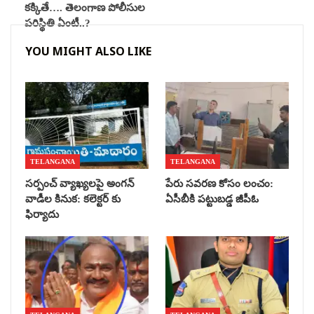
కక్కితే…. తెలంగాణ పోలీసుల
పరిస్థితి ఏంటీ..?
YOU MIGHT ALSO LIKE
TELANGANA
TELANGANA
సర్పంచ్ వ్యాఖ్యలపై అంగన్
పేరు సవరణ కోసం లంచం:
వాడీల కినుక: కలెక్టర్ కు
ఏసీబీకి పట్టుబడ్డ జీపీఓ
ఫిర్యాదు