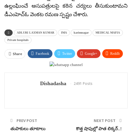
ఉల్లంఘించే ఆసుపత్రులపై కఠిన చర్యలు తీసుకుంటామని
డీఎంహెచ్ఓ వెంకట రమణ స్పష్టం చేశారు.
ADLURI LAXMAN KUMAR
IMA
karimnagar
MEDICAL MAFIA
Private hospitals
Share
Facebook
Twitter
Google+
ReddIt
WhatsApp
Pinterest
Email
Dishadasha
2491 Posts
PREV POST
NEXT POST
తుపాకులు తూటాలు
కొత్త షాపుల్లో పాత లిక్కర్..!