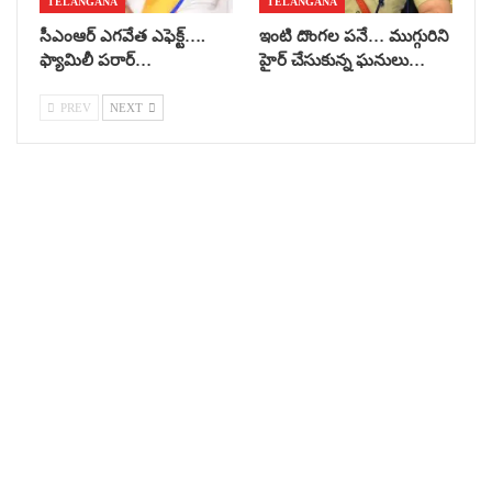
TELANGANA
TELANGANA
సీఎంఆర్ ఎగవేత ఎఫెక్ట్….
ఇంటి దొంగల పనే… ముగ్గురిని
ఫ్యామిలీ పరార్…
హైర్ చేసుకున్న ఘనులు…
PREV
NEXT