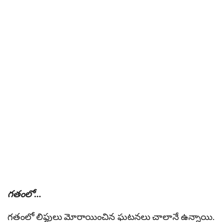
గతంలో…
గతంలో లిఫ్టులు మోరాయించిన ఘటనలు చాలానే ఉన్నాయి.