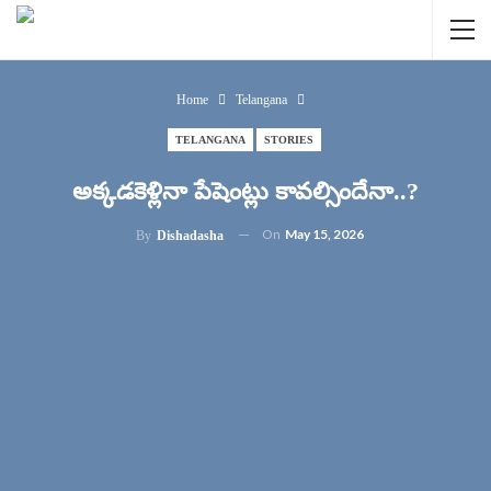
Home
Telangana
TELANGANA
STORIES
అక్కడకెళ్లినా పేషెంట్లు కావల్సిందేనా..?
On
May 15, 2026
By
Dishadasha