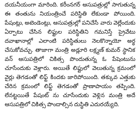
దయనీయంగా మారింది. కరీంనగర్ ఆసుపత్రుల్లో సాగుతున్న
ఈ తంతును నియంత్రించే పరిస్థితి లేకుండా పోయింది.
పేషంట్లు, అటెండెంట్లు, ఆసుపత్రుల్లో పనిచేసే వారు వెల్లేందుకు
ఏర్పాటు చేసిన లిఫ్టుల పరిస్థితిని గమనిస్తే ప్రైవేటు
దవాఖానాల్లో ఎలాంటి పరిస్థితులు నెలకొన్నాయో అర్థ
చేసుకోవచ్చు. తాజాగా మంత్రి అడ్లూరి లక్ష్మణ్ కుమర్ స్థానిక
వన్ ఆసుపత్రిలో చికిత్స పొందుతున్న ఓ పేషెంటును
చూసేందుకు వెళ్లారు. అయితే లిఫ్టులో వెలుతున్న క్రమంలో
వైర్లు తెగడంతో లిఫ్ట్ కిందకు జారిపోయింది. తక్కువ ఎత్తుకు
చేరిన క్రమంలో లిఫ్ట్ తెగడంతో ప్రాణాపాయం తప్పింది.
లేనట్టయితే పేషంట్ ను చూసేందుకు వెళ్లిన మంత్రి అదే
ఆసుపత్రిలో చికిత్స పొందాల్సిన దుస్థితి ఎదురయ్యేది.