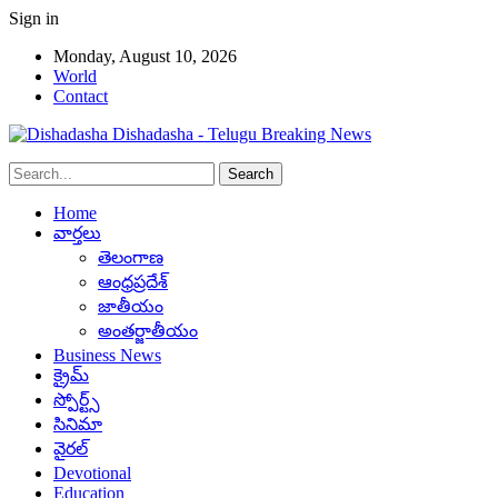
Sign in
Monday, August 10, 2026
World
Contact
Dishadasha - Telugu Breaking News
Home
వార్తలు
తెలంగాణ
ఆంధ్రప్రదేశ్
జాతీయం
అంతర్జాతీయం
Business News
క్రైమ్
స్పోర్ట్స్
సినిమా
వైరల్
Devotional
Education