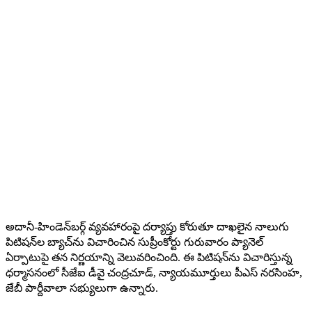
అదానీ-హిండెన్‌బర్గ్ వ్యవహారంపై దర్యాప్తు కోరుతూ దాఖలైన నాలుగు
పిటిషన్‌ల బ్యాచ్‌ను విచారించిన సుప్రీంకోర్టు గురువారం ప్యానెల్
ఏర్పాటుపై తన నిర్ణయాన్ని వెలువరించింది. ఈ పిటిషన్‌ను విచారిస్తున్న
ధర్మాసనంలో సీజేఐ డీవై చంద్రచూడ్, న్యాయమూర్తులు పీఎస్ నరసింహ,
జేబీ పార్దీవాలా సభ్యులుగా ఉన్నారు.