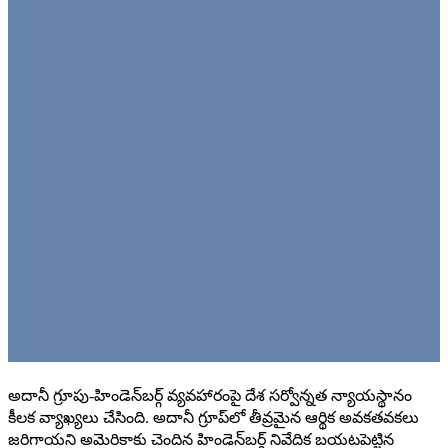
అదానీ గ్రూపు-హిండెన్‌బర్గ్ వ్యవహారంపై దేశ సర్వోన్నత న్యాయస్థానం
కీలక వ్యాఖ్యలు చేసింది. అదానీ గ్రూప్‌లో తీవ్రమైన ఆర్థిక అవకతవకలు
జరిగాయని అమెరికాకు చెందిన హిండెన్‌బర్గ్‌ నివేదిక బయటపెట్టిన