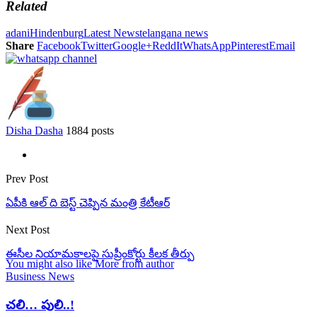
Related
adani
Hindenburg
Latest News
telangana news
Share
Facebook
Twitter
Google+
ReddIt
WhatsApp
Pinterest
Email
Disha Dasha
1884 posts
Prev Post
ఏపీకి ఆల్ ది బెస్ట్ చెప్పిన మంత్రి కేటీఆర్
Next Post
ఈసీల నియామకాలపై సుప్రీంకోర్టు కీలక తీర్పు
You might also like
More from author
Business News
చలి… పులి..!