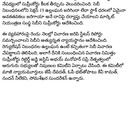
నేపథ్యంలో సుప్రీంకోర్టు కీలక తీర్పును వెలువరించింది. సెబీ
నిబంధనలలోని సెక్షన్ 19 ఉల్లంఘన జరిగిందా లేదా స్టాక్ ధరలలో ఏమైనా
అవకతవకలు జరిగాయా అనే దానిపై దర్యాప్తు చేయాలని మార్కెట్
నియంత్రణ సంస్థ సెబీని సుప్రీంకోర్టు ఆదేశించింది.
ఈ వ్యవహారంపై రెండు నెలల్లో విచారణ జరిపి స్టేటస్ రిపోర్టు
సమర్పించాలని సెబీని అత్యున్నత న్యాయస్థానం ఆదేశించింది.
రెగ్యులేషన్‌ నిబంధనల ఉల్లంఘన ఉంటే కచ్చితంగా సెబీ విచారణ
చేపట్టాలని తెలిపింది. అలాగే దీనికి సంబంధించిన విచారణ నిమిత్తం
సుప్రీంకోర్టు రిటైర్డ్‌ జడ్జి జస్టిస్ అభయ్ మనోహర్‌ సప్రే నేతృత్వంలో
ఆరుగురు సభ్యులతో నిపుణుల కమిటీని ఏర్పాటు చేసింది. ఈ కమిటీలో
మాజీ న్యాయమూర్తులు జేపీ దేవదత్, ఓపీ భట్‌తోపాటు కేవీ కామత్‌,
నందన్‌ నీలేకని, సోమశేఖర​ సుందరేశన్‌ ఉన్నారు.