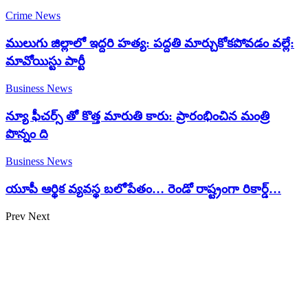
Crime News
ములుగు జిల్లాలో ఇద్దరి హత్య: పద్దతి మార్చుకోకపోవడం వల్లే:
మావోయిస్టు పార్టీ
Business News
న్యూ ఫీచర్స్ తో కొత్త మారుతి కారు: ప్రారంభించిన మంత్రి
పొన్నం ది
Business News
యూపీ ఆర్థిక వ్యవస్థ బలోపేతం… రెండో రాష్ట్రంగా రికార్డ్…
Prev
Next