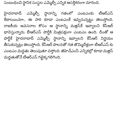
సంబంధించి స్థానిక సంస్ధల ఎమ్మెల్సీ ఎన్నిక ఆసక్తికరంగా మారింది.
హైదరాబాద్ ఎమ్మెల్సీ స్థానాన్ని గతంలో ఎంఐఎంకు టీఆర్ఎస్
కేటాయించగా.. ఈ సారి కూడా ఎంఐఎంకే ఇవ్వనున్నట్టు తెలుస్తోంది.
రాజకీయ అవసరాల కోసం ఆ స్థానాన్ని మజ్లిస్‌కే ఇవ్వాలని కేసీఆర్
భావిస్తున్నారు. బీఆర్ఎస్ పార్టీకి మిత్రపక్షంగా ఎంఐఎం ఉంది. దీంతో ఆ
పార్టీకే హైదరాబాద్ ఎమ్మెల్సీ స్థానాన్ని ఇవ్వాలని కేసీఆర్ నిర్ణయం
తీసుకున్నట్లు తెలుస్తోంది. కేసీఆర్ పాలనతో గత తొమ్మిదేళ్లుగా టీఆర్ఎస్ కు
ఎంఐఎం మద్దతు తెలుపుతూ వస్తోంది. జీహెచ్‌ఎంసీ ఎన్నికల్లో కూడా మజ్లిస్
మద్దతుతోనే టీఆర్ఎస్ గట్టెక్కగలిగింది.