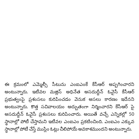
ఈ క్రమంలో ఎమ్మెల్సీ సీటును ఎంఐఎంకే కేసీఆర్ అప్పగించారని
అంటున్నారు. ఇటీవల మజ్లిస్ అధినేత అసదుద్దీన్ ఓవైసీ కేసీఆర్
ప్రభుత్వంపై ప్రశంసలు కురిపించడం వెనుక అసలు కారణం ఇదేనని
అంటున్నారు. కొత్త సచివాలయం అద్బుతంగా నిర్మించారని కేసీఆర్ పై
అసదుద్దీన్ ఓవైసీ ప్రశంసలు కురిపించారు. అయితే వచ్చే ఎన్నికల్లో 50
స్థానాల్లో పోటీ చేస్తామని ఇటీవల ఎంఐఎం ప్రకటించింది. ఎంఐఎం ఎక్కువ
స్ధానాల్లో పోటీ చేస్తే ముస్లిం ఓట్లు చీలిపోయే అవకాశముందని అంటున్నారు.