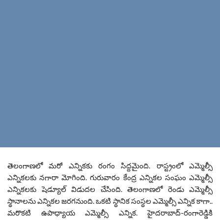
తెలంగాణలో మరో ఎన్నికకు రంగం సిద్దమైంది. రాస్ట్రంలో ఎమ్మెల్సీ
ఎన్నికలకు నగారా మోగింది. గురువారం కేంద్ర ఎన్నికల సంఘం ఎమ్మెల్సీ
ఎన్నికలకు షెడ్యూల్ విడుదల చేసింది. తెలంగాణలో రెండు ఎమ్మెల్సీ
స్థానాలను ఎన్నికల జరగనుంది. ఒకటి స్థానిక సంస్థల ఎమ్మెల్సీ ఎన్నిక కాగా..
మరొకటి ఉపాధ్యాయ ఎమ్మెల్సీ ఎన్నిక. హైదరాబాద్-రంగారెడ్డికి