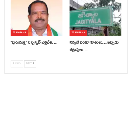
TELANGANA
TELANGANA
‘‘పురుమళ్ల’’ సస్పెన్షన్ ఎత్తివేత…
నిన్నటి వరకూ హితులు… ఇప్పుడు
శత్రువులు…
PREV
NEXT