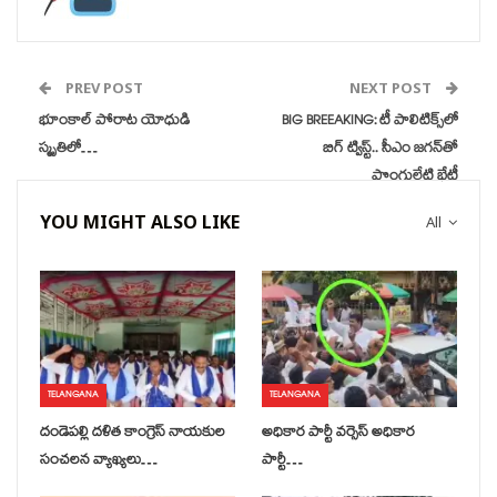
PREV POST
NEXT POST
భూంకాల్ పోరాట యోధుడి
BIG BREEAKING: టీ పాలిటిక్స్‌లో
స్మృతిలో…
బిగ్ ట్విస్ట్.. సీఎం జగన్‌తో
పొంగులేటి భేటీ
YOU MIGHT ALSO LIKE
All
TELANGANA
TELANGANA
దండెపల్లి దళిత కాంగ్రెస్ నాయకుల
అధికార పార్టీ వర్సెస్ అధికార
సంచలన వ్యాఖ్యలు…
పార్టీ…