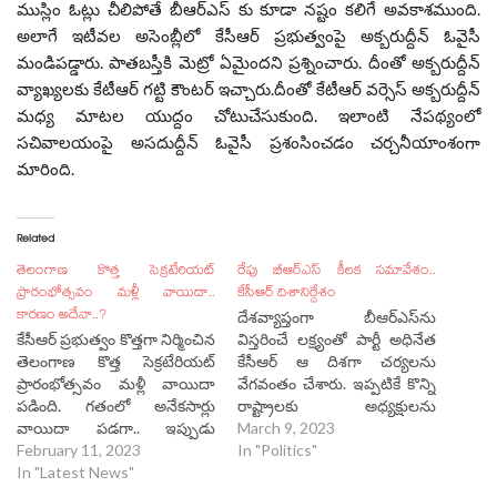
ముస్లిం ఓట్లు చీలిపోతే బీఆర్ఎస్ కు కూడా నష్టం కలిగే అవకాశముంది.
అలాగే ఇటీవల అసెంబ్లీలో కేసీఆర్ ప్రభుత్వంపై అక్బరుద్దీన్ ఓవైసీ
మండిపడ్డారు. పాతబస్తీకి మెట్రో ఏమైందని ప్రశ్నించారు. దీంతో అక్బరుద్దీన్
వ్యాఖ్యలకు కేటీఆర్ గట్టి కౌంటర్ ఇచ్చారు.దీంతో కేటీఆర్ వర్సెస్ అక్బరుద్దీన్
మధ్య మాటల యుద్దం చోటుచేసుకుంది. ఇలాంటి నేపథ్యంలో
సచివాలయంపై అసదుద్దీన్ ఓవైసీ ప్రశంసించడం చర్చనీయాంశంగా
మారింది.
Related
తెలంగాణ కొత్త సెక్రటేరియట్
రేపు బీఆర్ఎస్ కీలక సమావేశం..
ప్రారంభోత్సవం మళ్లీ వాయిదా..
కేసీఆర్ దిశానిర్దేశం
కారణం అదేనా..?
దేశవ్యాప్తంగా బీఆర్ఎస్‌ను
కేసీఆర్ ప్రభుత్వం కొత్తగా నిర్మించిన
విస్తరించే లక్ష్యంతో పార్టీ అధినేత
తెలంగాణ కొత్త సెక్రటేరియట్
కేసీఆర్ ఆ దిశగా చర్యలను
ప్రారంభోత్సవం మళ్లీ వాయిదా
వేగవంతం చేశారు. ఇప్పటికే కొన్ని
పడింది. గతంలో అనేకసార్లు
రాష్ట్రాలకు అధ్యక్షులను
వాయిదా పడగా.. ఇప్పుడు
నియమించగా.. మరికొన్ని
March 9, 2023
మరోసారి వాయిదా పడటం
February 11, 2023
రాష్ట్రాలకు చెందిన నేతలు
In "Politics"
చర్చనీయాంశంగా మారింది.
In "Latest News"
బీఆర్ఎస్‌లో చేరారు. ఆయా
ప్రస్తుతం రాష్ట్రంలో ఎమ్మెల్సీ
రాష్ట్రాల్లో పార్టీని బలపేతం చేసే