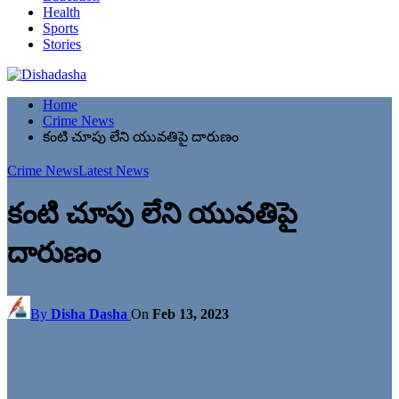
Health
Sports
Stories
Home
Crime News
కంటి చూపు లేని యువతిపై దారుణం
Crime News
Latest News
కంటి చూపు లేని యువతిపై
దారుణం
By
Disha Dasha
On
Feb 13, 2023