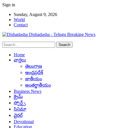
Sign in
Sunday, August 9, 2026
World
Contact
Dishadasha - Telugu Breaking News
Home
వార్తలు
తెలంగాణ
ఆంధ్రప్రదేశ్
జాతీయం
అంతర్జాతీయం
Business News
క్రైమ్
స్పోర్ట్స్
సినిమా
వైరల్
Devotional
Education