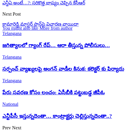
ఎన్డీఏ అంటే…?: సరికొత్త భాష్యం చెప్పిన కేసీఆర్
Next Post
కామారెడ్డి మాస్టర్ ప్లాన్‌పై విచారణ వాయిదా
You might also like
More from author
Telangana
జగిత్యాలలో గ్యాంగ్ రేప్… ఆరా తీస్తున్న పోలీసులు…
Telangana
సర్పంచ్ వ్యాఖ్యలపై అంగన్ వాడీల కినుక: కలెక్టర్ కు ఫిర్యాదు
Telangana
పేరు సవరణ కోసం లంచం: ఏసీబీకి పట్టుబడ్డ జీపీఓ
National
ఎన్టీపీసీ ఇస్తున్నదెంతా… కాంట్రాక్టర్లు చెల్లిస్తున్నదెంతా..?
Prev
Next