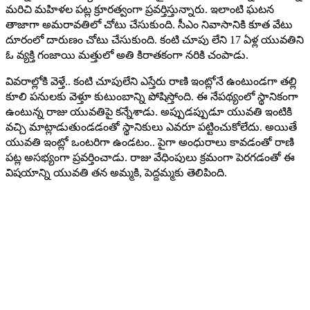
మరిచి మహిళల పట్ల క్రూరత్వంగా ప్రవర్తిస్తున్నారు. ఇలాంటి ఘటన
తాజాగా అమరావతిలో చోటు చేసుకుంది. సీఎం నివాసానికి కూత వేటు
దూరంలో దారుణం చోటు చేసుకుంది. కంటి చూపు లేని 17 ఏళ్ల యువతిని
ఓ వ్యక్తి గంజాయి మత్తులో అతి కిరాతకంగా నరికి చంపాడు.
వివరాల్లోకి వెళ్తే.. కంటి చూపులేని ఎస్తేరు రాణి ఇంట్లోనే ఉంటుండగా తల్లి
కూలి పనులకు వెళ్తూ కుటుంబాన్ని పోషిస్తోంది. ఈ నేపథ్యంలో స్థానికంగా
ఉంటున్న రాజు యువతిపై కన్నేశాడు. అప్పుడప్పుడూ యువతి ఇంటికి
వచ్చి మాట్లాడుతుండడంతో స్థానికులు ఎవరూ పట్టించుకోలేదు. అయితే
యువతి ఇంట్లో ఒంటరిగా ఉండటం.. పైగా అంధురాలు కావడంతో రాణి
పట్ల అసభ్యంగా ప్రవర్తించాడు. రాజు వేధింపులు క్రమంగా పెరగడంతో ఈ
విషయాన్ని యువతి తన అమ్మకి, పెద్దమ్మకు తెలిపింది.