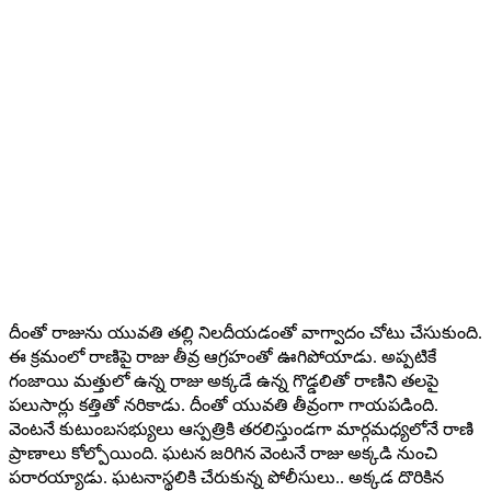
దీంతో రాజును యువతి తల్లి నిలదీయడంతో వాగ్వాదం చోటు చేసుకుంది.
ఈ క్రమంలో రాణిపై రాజు తీవ్ర ఆగ్రహంతో ఊగిపోయాడు. అప్పటికే
గంజాయి మత్తులో ఉన్న రాజు అక్కడే ఉన్న గొడ్డలితో రాణిని తలపై
పలుసార్లు కత్తితో నరికాడు. దీంతో యువతి తీవ్రంగా గాయపడింది.
వెంటనే కుటుంబసభ్యులు ఆస్పత్రికి తరలిస్తుండగా మార్గమధ్యలోనే రాణి
ప్రాణాలు కోల్పోయింది. ఘటన జరిగిన వెంటనే రాజు అక్కడి నుంచి
పరారయ్యాడు. ఘటనాస్థలికి చేరుకున్న పోలీసులు.. అక్కడ దొరికిన