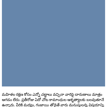
మహిళల రక్షణ కోసం ఎన్నో చట్టాలు వచ్చినా వారిపై దారుణాలు మాత్రం
ఆగడం లేదు. ప్రతీరోజు ఏదో చోట కామాంధుల ఆకృత్యాలకు బలవుతూనే
ఉన్నారు. వీరికి మద్యం, గంజాయి తోడైతే వారు మనుషులన్న విషయాన్ని