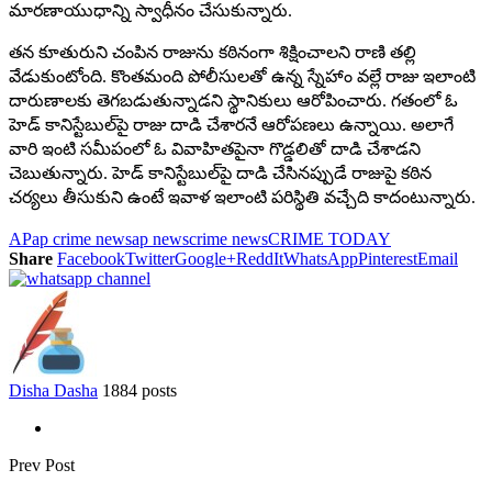
మారణాయుధాన్ని స్వాధీనం చేసుకున్నారు.
తన కూతురుని చంపిన రాజును కఠినంగా శిక్షించాలని రాణి తల్లి
వేడుకుంటోంది. కొంతమంది పోలీసులతో ఉన్న స్నేహాం వల్లే రాజు ఇలాంటి
దారుణాలకు తెగబడుతున్నాడని స్థానికులు ఆరోపించారు. గతంలో ఓ
హెడ్ కానిస్టేబుల్‌పై రాజు దాడి చేశారనే ఆరోపణలు ఉన్నాయి. అలాగే
వారి ఇంటి సమీపంలో ఓ వివాహితపైనా గొడ్డలితో దాడి చేశాడని
చెబుతున్నారు. హెడ్ కానిస్టేబుల్‌పై దాడి చేసినప్పుడే రాజుపై కఠిన
చర్యలు తీసుకుని ఉంటే ఇవాళ ఇలాంటి పరిస్థితి వచ్చేది కాదంటున్నారు.
AP
ap crime news
ap news
crime news
CRIME TODAY
Share
Facebook
Twitter
Google+
ReddIt
WhatsApp
Pinterest
Email
Disha Dasha
1884 posts
Prev Post