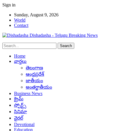
Sign in
Sunday, August 9, 2026
World
Contact
Dishadasha - Telugu Breaking News
Home
వార్తలు
తెలంగాణ
ఆంధ్రప్రదేశ్
జాతీయం
అంతర్జాతీయం
Business News
క్రైమ్
స్పోర్ట్స్
సినిమా
వైరల్
Devotional
Education