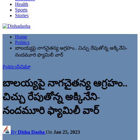
Health
Sports
Stories
Home
Politics
బాలయ్యపై నాగచైతన్య ఆగ్రహం.. చిచ్చు రేపుతోన్న అక్కినేని-
నందమూరి ఫ్యామిలీ వార్
Politics
సినిమా
బాలయ్యపై నాగచైతన్య ఆగ్రహం..
చిచ్చు రేపుతోన్న అక్కినేని-
నందమూరి ఫ్యామిలీ వార్
By
Disha Dasha
On
Jan 25, 2023