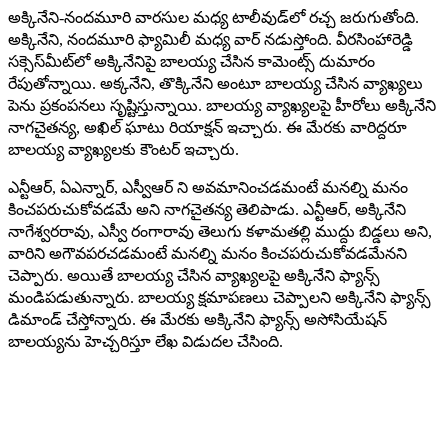
అక్కినేని-నందమూరి వారసుల మధ్య టాలీవుడ్‌లో రచ్చ జరుగుతోంది.
అక్కినేని, నందమూరి ఫ్యామిలీ మధ్య వార్ నడుస్తోంది. వీరసింహారెడ్డి
సక్సెస్‌మీట్‌లో అక్కినేనిపై బాలయ్య చేసిన కామెంట్స్ దుమారం
రేపుతోన్నాయి. అక్కనేని, తొక్కినేని అంటూ బాలయ్య చేసిన వ్యాఖ్యలు
పెను ప్రకంపనలు సృష్టిస్తున్నాయి. బాలయ్య వ్యాఖ్యలపై హీరోలు అక్కినేని
నాగచైతన్య, అఖిల్ ఘాటు రియాక్షన్ ఇచ్చారు. ఈ మేరకు వారిద్దరూ
బాలయ్య వ్యాఖ్యలకు కౌంటర్ ఇచ్చారు.
ఎన్టీఆర్, ఏఎన్నార్, ఎస్వీఆర్ ని అవమానించడమంటే మనల్ని మనం
కించపరుచుకోవడమే అని నాగచైతన్య తెలిపాడు. ఎన్టీఆర్, అక్కినేని
నాగేశ్వరరావు, ఎస్వీ రంగారావు తెలుగు కళామతల్లి ముద్దు బిడ్డలు అని,
వారిని అగౌవపరచడమంటే మనల్ని మనం కించపరుచుకోవడమేనని
చెప్పారు. అయితే బాలయ్య చేసిన వ్యాఖ్యలపై అక్కినేని ఫ్యాన్స్
మండిపడుతున్నారు. బాలయ్య క్షమాపణలు చెప్పాలని అక్కినేని ఫ్యాన్స్
డిమాండ్ చేస్తోన్నారు. ఈ మేరకు అక్కినేని ఫ్యాన్స్ అసోసియేషన్
బాలయ్యను హెచ్చరిస్తూ లేఖ విడుదల చేసింది.