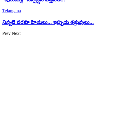
Telangana
నిన్నటి వరకూ హితులు… ఇప్పుడు శత్రువులు…
Prev
Next