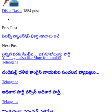
Disha Dasha
1884 posts
Prev Post
ఫిలిప్స్‌ స్కాలర్‌షిప్‌ పూర్తి వివరాలు ఇవే
Next Post
నిన్నటి వరకు పీఎఫ్ఐ… ఇక మావోయిస్టు పార్టీ
You might also like
More from author
Telangana
దండెపల్లి దళిత కాంగ్రెస్ నాయకుల సంచలన వ్యాఖ్యలు…
Telangana
అధికార పార్టీ వర్సెస్ అధికార పార్టీ…
Telangana
‘‘పురుమళ్ల’’ సస్పెన్షన్ ఎత్తివేత…