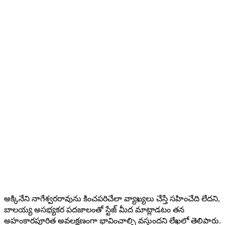
అక్కినేని నాగేశ్వరరావును కించపరిచేలా వ్యాఖ్యలు చేస్తే సహించేది లేదని,
బాలయ్య అసభ్యకర పదజాలంతో స్టేజ్ మీద మాట్లాడటం తన
అహంకారపూరిత అవలక్షణంగా భావించాల్సి వస్తుందని లేఖలో తెలిపారు.