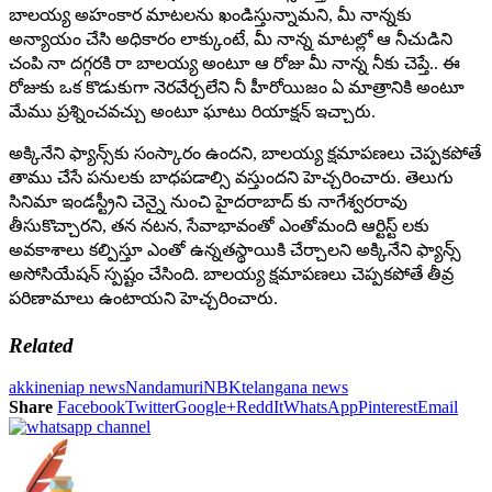
బాలయ్య అహంకార మాటలను ఖండిస్తున్నామని, మీ నాన్నకు
అన్యాయం చేసి అధికారం లాక్కుంటే, మీ నాన్న మాటల్లో ఆ నీచుడిని
చంపి నా దగ్గరకి రా బాలయ్య అంటూ ఆ రోజు మీ నాన్న నీకు చెప్తే.. ఈ
రోజుకు ఒక కొడుకుగా నెరవేర్చలేని నీ హీరోయిజం ఏ మాత్రానికి అంటూ
మేము ప్రశ్నించవచ్చు అంటూ ఘాటు రియాక్షన్ ఇచ్చారు.
అక్కినేని ఫ్యాన్స్‌కు సంస్కారం ఉందని, బాలయ్య క్షమాపణలు చెప్పకపోతే
తాము చేసే పనులకు బాధపడాల్సి వస్తుందని హెచ్చరించారు. తెలుగు
సినిమా ఇండస్ట్రీని చెన్నై నుంచి హైదరాబాద్ కు నాగేశ్వరరావు
తీసుకొచ్చారని, తన నటన, సేవాభావంతో ఎంతోమంది ఆర్టిస్ట్ లకు
అవకాశాలు కల్పిస్తూ ఎంతో ఉన్నతస్థాయికి చేర్చాలని అక్కినేని ఫ్యాన్స్
అసోసియేషన్ స్పష్టం చేసింది. బాలయ్య క్షమాపణలు చెప్పకపోతే తీవ్ర
పరిణామాలు ఉంటాయని హెచ్చరించారు.
Related
akkineni
ap news
Nandamuri
NBK
telangana news
Share
Facebook
Twitter
Google+
ReddIt
WhatsApp
Pinterest
Email