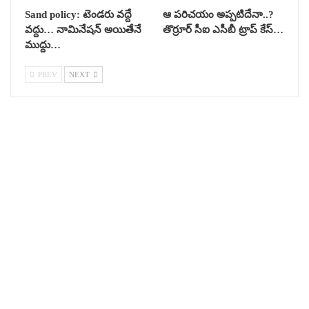
Sand policy: టెండరు వద్దే
ఆ పరిచయం అప్పటిదేనా..?
వద్దు… నామినేషన్ అయితేనే
తొర్రూర్ సీఐ ఎసీబీ ట్రాప్ కేస్…
ముద్దు…
PREV
NEXT