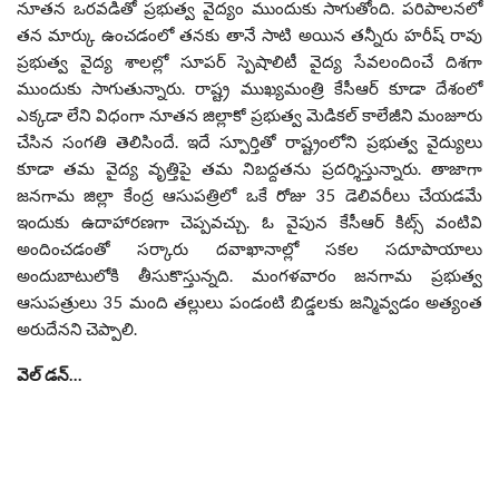
నూతన ఒరవడితో ప్రభుత్వ వైద్యం ముందుకు సాగుతోంది. పరిపాలనలో
తన మార్కు ఉంచడంలో తనకు తానే సాటి అయిన తన్నీరు హరీష్ రావు
ప్రభుత్వ వైద్య శాలల్లో సూపర్ స్పెషాలిటీ వైద్య సేవలందించే దిశగా
ముందుకు సాగుతున్నారు. రాష్ట్ర ముఖ్యమంత్రి కేసీఆర్ కూడా దేశంలో
ఎక్కడా లేని విధంగా నూతన జిల్లాకో ప్రభుత్వ మెడికల్ కాలేజీని మంజూరు
చేసిన సంగతి తెలిసిందే. ఇదే స్పూర్తితో రాష్ట్రంలోని ప్రభుత్వ వైద్యులు
కూడా తమ వైద్య వృత్తిపై తమ నిబద్దతను ప్రదర్శిస్తున్నారు. తాజాగా
జనగామ జిల్లా కేంద్ర ఆసుపత్రిలో ఒకే రోజు 35 డెలివరీలు చేయడమే
ఇందుకు ఉదాహారణగా చెప్పవచ్చు. ఓ వైపున కేసీఆర్ కిట్స్ వంటివి
అందించడంతో సర్కారు దవాఖానాల్లో సకల సదూపాయాలు
అందుబాటులోకి తీసుకొస్తున్నది. మంగళవారం జనగామ ప్రభుత్వ
ఆసుపత్రులు 35 మంది తల్లులు పండంటి బిడ్డలకు జన్మివ్వడం అత్యంత
అరుదేనని చెప్పాలి.
వెల్ డన్…