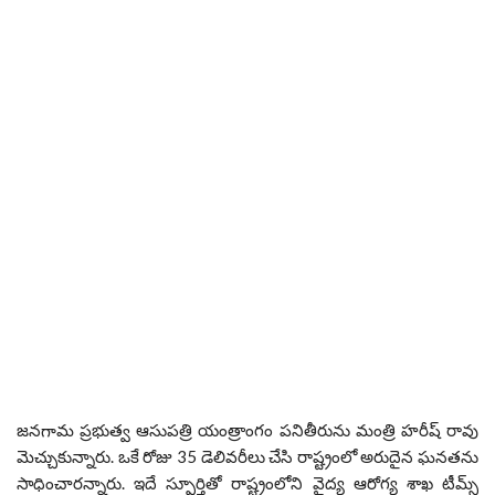
జనగామ ప్రభుత్వ ఆసుపత్రి యంత్రాంగం పనితీరును మంత్రి హరీష్ రావు
మెచ్చుకున్నారు. ఒకే రోజు 35 డెలివరీలు చేసి రాష్ట్రంలో అరుదైన ఘనతను
సాధించారన్నారు. ఇదే స్పూర్తితో రాష్ట్రంలోని వైద్య ఆరోగ్య శాఖ టీమ్స్