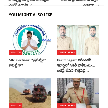
ఎంతో తెలుసా..?
మజాకా…?
YOU MIGHT ALSO LIKE
HEALTH
CRIME NEWS
Mlc elections: “ప్రసన్నం”
karimnagar: కరీంనగర్
కానట్టేనా?
శివార్లలో నకిలీ పోలీసులు…
అరెస్ట్ చేసిన కొత్తపల్లి…
HEALTH
CRIME NEWS