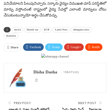
పనిచేయాలని పిలుపునిచ్చారు. సర్కారు వైద్యం విముఖత చూపే పరిస్థితిలో
మార్పు వస్తోందంటే రాష్ట్రంలో వైద్య సేవల్లో ఎలాంటి మార్పులు చోటు
చేసుకుంటున్నాయో అర్థం చేసుకోవచ్చు.
cm kcr
Harish rao
KCR
Latest News
telangana news
thanneru
Share
Facebook
Twitter
Google+
ReddIt
WhatsApp
Pinterest
Email
Disha Dasha
1884 Posts
PREV POST
NEXT POST
బాలకృష్ణ న్యూ మూవీ కలెక్షన్
ఏడు సార్లు మిస్… హిడ్మానా