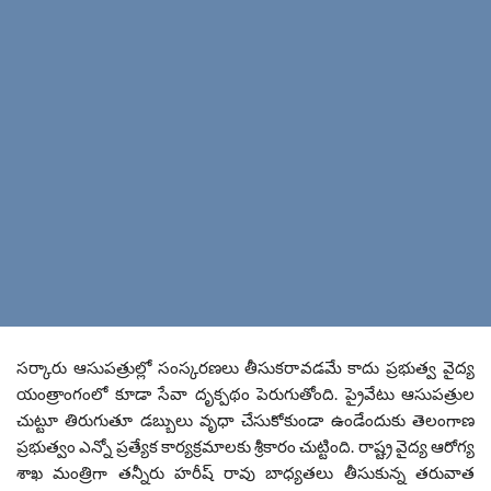
సర్కారు ఆసుపత్రుల్లో సంస్కరణలు తీసుకరావడమే కాదు ప్రభుత్వ వైద్య
యంత్రాంగంలో కూడా సేవా దృక్పథం పెరుగుతోంది. ప్రైవేటు ఆసుపత్రుల
చుట్టూ తిరుగుతూ డబ్బులు వృధా చేసుకోకుండా ఉండేందుకు తెలంగాణ
ప్రభుత్వం ఎన్నో ప్రత్యేక కార్యక్రమాలకు శ్రీకారం చుట్టింది. రాష్ట్ర వైద్య ఆరోగ్య
శాఖ మంత్రిగా తన్నీరు హరీష్ రావు బాధ్యతలు తీసుకున్న తరువాత