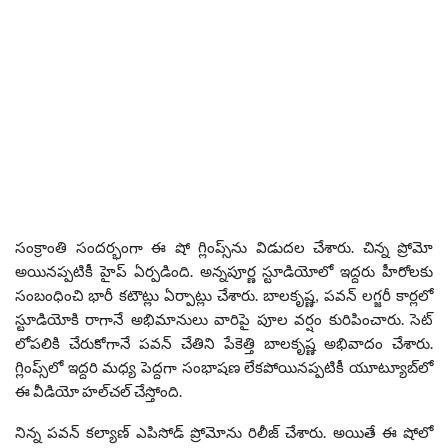
సంక్రాంతి సందర్భంగా ఈ షో గ్లింప్స్‌ను విడుదల చేశారు. చిన్న ప్రోమో
అయినప్పటికీ హైప్ ఏర్పడింది. అన్నపూర్ణ స్టూడియోలో ఇద్దరు హీరోలకు
సంబంధించి భారీ కటౌట్లు ఏర్పాట్లు చేశారు. బాలకృష్ణ, పవన్ లగ్జరీ కార్లలో
స్టూడియోకి రాగానే అభిమానులు వారిపై పూల వర్షం కురిపించారు. సెట్
లోపలికి చేరుకోగానే పవన్ చేతిని పేకెత్తి బాలకృష్ణ అభివాదం చేశారు.
గ్లింప్స్‌లో ఇద్దరి మధ్య పెద్దగా సంభాషణ లేకపోయినప్పటికీ యూట్యూబ్‌లో
ఈ వీడియో హల్‌చల్ చేస్తోంది.
నిన్న పవన్ కల్యాణ్ ఎపిసోడ్ ప్రోమోను రిలీజ్ చేశారు. అయితే ఈ షోలో