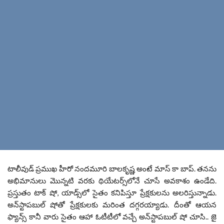
టాలీవుడ్ ప్రముఖ హీరో నందమూరి బాలకృష్ణ అంటే మాస్ కా బాప్. తనను
అభిమానులు మొన్నటి వరకు థియేటర్స్‌లోనే చూసే అవకాశం ఉండేది.
ప్రస్తుతం టాక్ షో, యాడ్స్‌లో సైతం కనిపిస్తూ ప్రేక్షకులను అలరిస్తున్నాడు.
అన్‌స్టాపబుల్ షోతో ప్రేక్షకులకు మరింత దగ్గరయ్యాడు. దీంతో ఆయన
ఫ్యాన్స్ కానీ వారు సైతం ఆహా ఓటీటీలో వచ్చే అన్‌స్టాపబుల్ షో చూసి.. జై