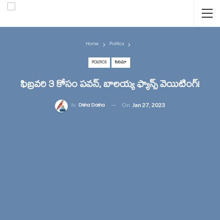
Home
Politics
POLITICS
సినిమా
ఫిబ్రవరి 3 కోసం పవన్, బాలయ్య ఫ్యాన్స్ వెయిటింగ్!
On
Jan 27, 2023
By
Disha Dasha