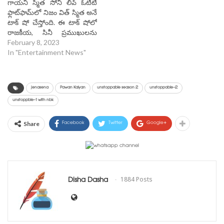
గాయని స్మిత సోనీ లివ్ ఓటీటీ
చెప్పారు. తారకరత్న కోలుకుంసినీ
అఖండ, వీరసింహారెడ్డి సినిమాలు
ఫ్లాట్‌ఫామ్‌లో నిజం విత్ స్మిత అనే
నటుడు నందమూరి తారకరత్న
వరుసగా హీట్ కావడంతో..
టాక్ షో చేస్తోంది. ఈ టాక్ షోలో
ఆరోగ్య పరిస్థితిపై యంగ్ టైగర్
బాలయ్య క్రేజ్ ఓ రేంజ్‌కి
రాజకీయ, సినీ ప్రముఖులను
జూనియర్ ఎన్టీఆర్…
వెళ్లిపోయింది. అయితే క్రేజ్‌కు
ఇంటర్వ్యూలు చేస్తోంది. అయితే
February 8, 2023
తోడు…
ఈ టాక్ షో ఫస్ట్ ఎపిసోడ్ కు
In "Entertainment News"
చిరంజీవి అతిధిగా రాగా.. తొలి
ఎపిసోడ్ కు సంబంధించిన ప్రొమో
తాజాగా విడుదలైంది. దాదాపు 30
jenasena
Pawan Kalyan
unstoppable season 2
unstoppable-2
సెకన్ల పాటు ఈ ప్రొమో ఉండగా..
unstoppble-1 with nbk
ఇందులో…
Facebook
Twitter
Google+
Share
Disha Dasha
1884 Posts