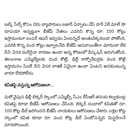
బల్క్ సేల్స్ కోసం చిరు వ్యాపారులు బజార్ ఏర్పాటు చేసి హర్ ఏక్ మాల్ సౌ
రూపయా అన్నట్టుగా బీజేపీ నేతలు ఎవరిని కొన్న రూ. 100 కోట్లు
ఇస్తామంటూ బంపర్ ఆఫర్ ఇవ్వడం ఏంటన్నదే అంతుచిక్కకుండా పోతోంది.
ఎవరికి కొన్న వంద కోట్లు ఇవ్వాలనేది బీజేపీ ఆనవాయితీగా మారిందా లేక
దీని వెనక మరేదైనా కారణం ఉందా అన్న కోణంలో డిస్కషన్ జరుగుతోంది.
తెలంగాణ ఎమ్మెల్యేలకు వంద కోట్లే, ఢిల్లీ కార్పోరేటర్లకు వంద కోట్లే
ఇస్తామనం ఏంటీ దీని వెనక లాజిక్ ఏమైనా ఉందా ఏంటని అనకుంటున్న
వారూ లేకపోలేదు.
కవితపై వస్తున్న ఆరోపణలూ…
మరో వైపున ఢిల్లీ లిక్కర్ స్కాంలో ఎమ్మెల్సీ, సీఎం కేసీఆర్ తనయ కల్వకుంట్ల
కవితపై కూడా బీజేపీ ఆరోపణలు చేసింది. లిక్కర్ దందాలో కవితతో రూ.
100 కోట్ల డీల్ జరిగిందని బీజేపీ నాయకులు ఆరోపణలు చేశారు. లక్షల కోట్ల
స్కాంలో కవిత కూడా రూ. వంద కోట్ల డీల్ ఏంటోనన్నది మిస్టరీగానే
మారిపోయింది.