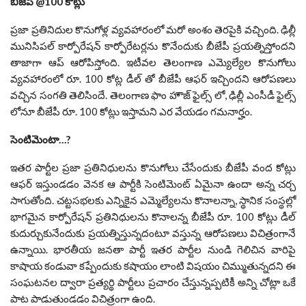
బీజేపీ @100 కోట్లు
ప్రజా ప్రతినిదుల కొనుగోళ్ల వ్యవహారంలో మరో అంశం తెరపైకి వచ్చింది. ఢిల్లీ
మునిసిపల్ కార్పోరేషన్ కార్పోరేటర్లను కొనేందుకు బీజేపీ ప్రయత్నిస్తోందని
తాజాగా ఆప్ ఆరోపిస్తోంది. ఇటీవల తెలంగాణ ఎమ్యెల్యేల కొనుగోలు
వ్యవహారంలో రూ. 100 కోట్ల డీల్ తో బీజేపీ ఆఫర్ ఇచ్చిందని ఆరోపణలు
వచ్చిన సంగతి తెలిసిందే. తెలంగాణ ఫాం హౌజ్ ఫైల్స్ లో, ఢిల్లీ ఎంసీడీ ఫైల్స్
లోనూ బీజేపీ రూ. 100 కోట్లు ఇస్తామని ఎర వేయడం గమనార్హం.
సెంటిమెంటా…?
ఇతర పార్టీల ప్రజా ప్రతినిధులను కొనుగోలు చేసేందుకు బీజేపీ వంద కోట్లు
ఆఫర్ ఇస్తుండడం వెనక ఆ పార్టీకి సెంటిమెంట్ ఏమైనా ఉందా అన్న చర్చ
సాగుతోంది. చట్టసభలకు ఎన్నికైన ఎమ్మెల్యేలను కొనాలన్నా, స్థానిక సంస్థల్లో
భాగమైన కార్పోరేషన్ ప్రతినిధులను కొనాలన్న బీజేపీ రూ. 100 కోట్లు డీల్
కుదుర్చుకునేందుకు ప్రయత్నిస్తున్నదంటూ వస్తున్న ఆరోపణలు విచిత్రంగానే
ఉన్నాయి. భారతీయ జనతా పార్టీ ఇతర పార్టీల నుండి గెలిచిన వారిపై
కాషాయ కండువా కప్పేందుకు కషాయం లాంటి విషయం చిమ్ముతున్నదని ఈ
సంఘటనల ద్వారా ప్రత్యర్థి పార్టీలు ప్రచారం చేస్తున్నప్పటికీ అన్ని చోట్లా ఒకే
పాట పాడుతుండడం విచిత్రంగా ఉంది.