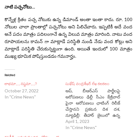
నాటి పచ్చనోటు…
కొన్నేళ్ల క్రితం పచ్చ నోటుకు ఉన్న డిమాండ్ అంతా ఇంతా కాదు. రూ. 100
నోటుల చాలా ప్రాంతాల్లో పచ్చనోటు అని పిలిచేవారు. ఇప్పటికీ అదే వంద
అనే పదం మాత్రం పదిలంగానే ఉన్న విలువ మాత్రం మారింది. నాటు వంద
రూపాయలను కామన్ గా మాట్లాడే పరిస్థితి నుండి నేడు వంద కోట్లు అని
మాట్లాడే పరిస్థితి చేరుకున్నట్టుగా ఉంది. అయితే ఇందులో 100 మాత్రం
ముఖ్య భూమిక పోషిస్తుండడం గమనార్హం.
Related
లాభమా… నష్టమా…?
సుఖేష్ చంద్రశేఖర్ లేఖ కలకలం
October 27, 2022
ఆప్, బీఆర్ఎస్ పార్టీలపై
In "Crime News"
ఆరోపణలు ఢిల్లీ సీఎం కేజ్రీవాల్
పైనా ఆరోపణలు ఛాటింగ్ రిలీజ్
చేస్తానని ప్రకటన దిశ దశ,
న్యూఢిల్లీ: తీహార్ జైలులో ఉన్న
మనీ ల్యాండరింగ్ కేసులో
April 1, 2023
జ్యుడిషియల్ రిమాండ్ లో ఉన్న
In "Crime News"
నిందితుడు సుఖేష్ చంద్రశేఖర్