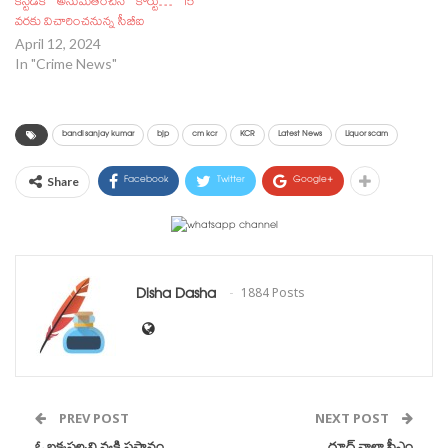
కస్టడీకి అనుమతించిన కోర్టు… 15
రాసిన లేఖ బీఆర్ఎస్ పార్టీని
వరకు విచారించనున్న సీబీఐ
ఇరుకున పెట్టే విధంగా ఉండడం
April 12, 2024
సంచలనం కల్గిస్తోంది.
In "Crime News"
మనీల్యాండరింగ్ వ్యవహారంలో
తాను ఢిల్లీ సీఎం అరవింద్​ కేజ్రీవాల్
డైరక్షన్ లో బీఆర్ఎస్ పార్టీకి​…
bandi sanjay kumar
bjp
cm kcr
KCR
Latest News
Liquor scam
Facebook
Twitter
Google+
Share
Disha Dasha
1884 Posts
PREV POST
NEXT POST