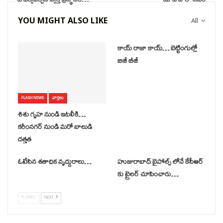
ఓ బక్కపల్చని వ్యక్తి ప్రస్థానం…
దూద్ వాలా సీఎం
YOU MIGHT ALSO LIKE
All
కాయ్ రాజా కాయ్… బెట్టింగుల్లో
బిజీ బీజీ
FLASH NEWS
వార్తలు
శిశు గృహ నుండి ఇటలీకి…
కరీంనగర్ నుండి మరో బాలుడి
దత్తత
ఓటేసిన శతాధిక వృద్దురాలు…
హుజురాబాద్ బైపోల్స్ లోనే కేసీఆర్
కు ట్రైలర్ చూపించారు…
PREV
NEXT