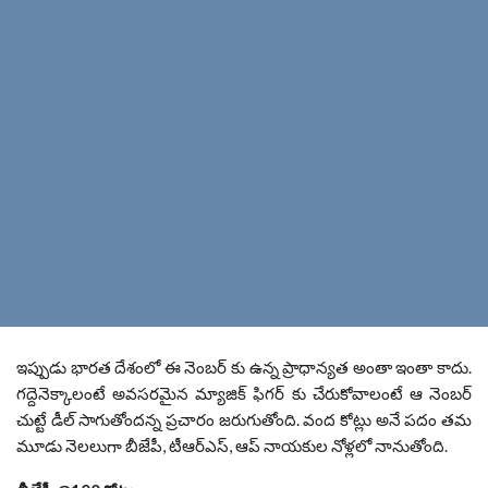
ఇప్పుడు భారత దేశంలో ఈ నెంబర్ కు ఉన్న ప్రాధాన్యత అంతా ఇంతా కాదు.
గద్దెనెక్కాలంటే అవసరమైన మ్యాజిక్ ఫిగర్ కు చేరుకోవాలంటే ఆ నెంబర్
చుట్టే డీల్ సాగుతోందన్న ప్రచారం జరుగుతోంది. వంద కోట్లు అనే పదం తమ
మూడు నెలలుగా బీజేపీ, టీఆర్ఎస్, ఆప్ నాయకుల నోళ్లలో నానుతోంది.