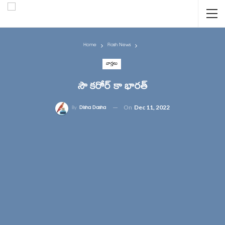
Home
Flash News
వార్తలు
సౌ కరోర్ కా భారత్
On
Dec 11, 2022
By
Disha Dasha