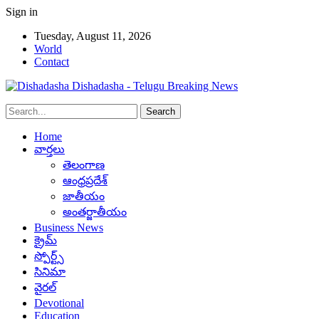
Sign in
Tuesday, August 11, 2026
World
Contact
Dishadasha - Telugu Breaking News
Home
వార్తలు
తెలంగాణ
ఆంధ్రప్రదేశ్
జాతీయం
అంతర్జాతీయం
Business News
క్రైమ్
స్పోర్ట్స్
సినిమా
వైరల్
Devotional
Education