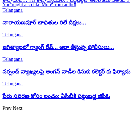
కాన్ఫిడెంట్… TO కాన్ఫిడెన్షియల్… పెద్దపల్లిలో అసలే జరుగుతోంది..?
You might also like
More from author
Telangana
నారాయణపూర్ బాధితుల రిలే దీక్షలు…
Telangana
జగిత్యాలలో గ్యాంగ్ రేప్… ఆరా తీస్తున్న పోలీసులు…
Telangana
సర్పంచ్ వ్యాఖ్యలపై అంగన్ వాడీల కినుక: కలెక్టర్ కు ఫిర్యాదు
Telangana
పేరు సవరణ కోసం లంచం: ఏసీబీకి పట్టుబడ్డ జీపీఓ
Prev
Next