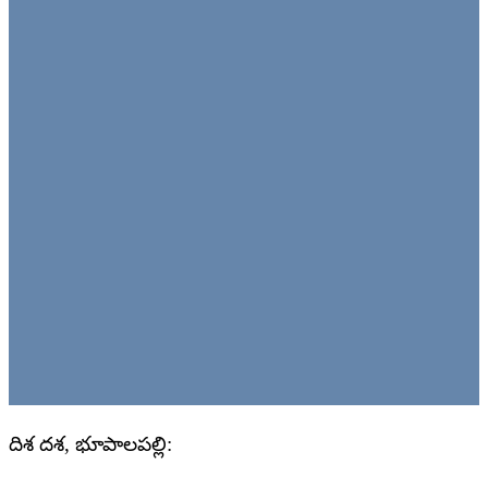
దిశ దశ, భూపాలపల్లి: