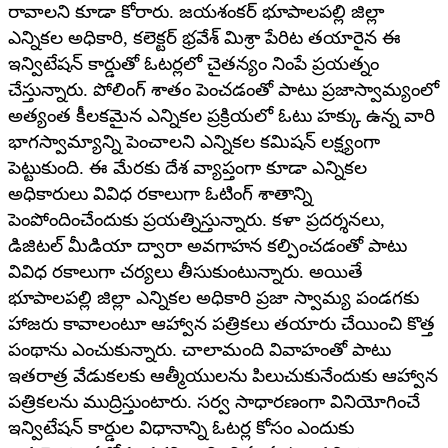
రావాలని కూడా కోరారు. జయశంకర్ భూపాలపల్లి జిల్లా
ఎన్నికల అధికారి, కలెక్టర్ భ్రవేశ్ మిశ్రా పేరిట తయారైన ఈ
ఇన్విటేషన్ కార్డుతో ఓటర్లలో చైతన్యం నింపే ప్రయత్నం
చేస్తున్నారు. పోలింగ్ శాతం పెంచడంతో పాటు ప్రజాస్వామ్యంలో
అత్యంత కీలకమైన ఎన్నికల ప్రక్రియలో ఓటు హక్కు ఉన్న వారి
భాగస్వామ్యాన్ని పెంచాలని ఎన్నికల కమిషన్ లక్ష్యంగా
పెట్టుకుంది. ఈ మేరకు దేశ వ్యాప్తంగా కూడా ఎన్నికల
అధికారులు వివిధ రకాలుగా ఓటింగ్ శాతాన్ని
పెంపోందించేందుకు ప్రయత్నిస్తున్నారు. కళా ప్రదర్శనలు,
డిజిటల్ మీడియా ద్వారా అవగాహన కల్పించడంతో పాటు
వివిధ రకాలుగా చర్యలు తీసుకుంటున్నారు. అయితే
భూపాలపల్లి జిల్లా ఎన్నికల అధికారి ప్రజా స్వామ్య పండగకు
హాజరు కావాలంటూ ఆహ్వాన పత్రికలు తయారు చేయించి కొత్త
పంథాను ఎంచుకున్నారు. చాలామంది వివాహంతో పాటు
ఇతరాత్ర వేడుకలకు ఆత్మీయులను పిలుచుకునేందుకు ఆహ్వాన
పత్రికలను ముద్రిస్తుంటారు. సర్వ సాధారణంగా వినియోగించే
ఇన్విటేషన్ కార్డుల విధానాన్ని ఓటర్ల కోసం ఎందుకు