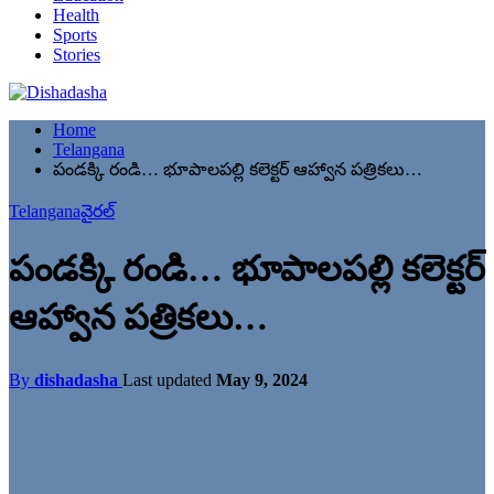
Health
Sports
Stories
Home
Telangana
పండక్కి రండి… భూపాలపల్లి కలెక్టర్ ఆహ్వాన పత్రికలు…
Telangana
వైరల్
పండక్కి రండి… భూపాలపల్లి కలెక్టర్
ఆహ్వాన పత్రికలు…
By
dishadasha
Last updated
May 9, 2024