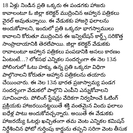
18 ఏళ్లు నిండిన ప్రతి ఒక్కరు ఈ పండగకు హాజరు
కావాలంటూ ఓ జిల్లా కలెక్టర్ ముద్రించిన ఆహ్వాన పత్రికలు
వైరల్ అవుతున్నాయి. ఈ వేడుకకు హాజరై ఫలాలను
అందుకోవాలని, ఇందులో ప్రతి ఒక్కరూ భాగస్వాములు
కావాలని కోరుతూ ముద్రించిన ఈ ఇన్విటేషన్ కార్డ్స్ సరికొత్త
సాంప్రాదాయానికి తెరలేపాయి. జిల్లా కలెక్టర్ వేడుకకు
రావాలంటూ ఆహ్వాన పత్రికలు పంపడానికి అసలు కారణం
ఏంటంటే…? లోకసభ ఎన్నికల సందర్భంగా ఈ నెల 13న
పోలింగులో ఓటు హక్కు ఉన్న ప్రతి ఒక్కరూ విధిగా
పాల్గొనాలని కోరుతూ ఆహ్వాన పత్రికలను తయారు
చేయించారు. ఈ నెల 13న భారత ప్రజాస్వామ్య పండగ
సందర్బంగా వేడుకలో పాల్గొని ఎంపీని ఎన్నుకోవాలని
సూచించారు. పోలింగ్ స్టేషన్లు వేదికగా నిర్వహించే ఓటింగ్
ప్రక్రియకు హాజరయినట్టయితే శక్తి వంతమైన విందు ఫలాలు
ఐధేళ్ల పాటు అందుకోవచ్చన్నారు. అయితే ఈ వేడుకకు
హాజరయ్యే ఓటర్లు ఖచ్చితంగా తమ వెంట ఎన్నికల కమిషన్
నిర్దేశించిన ఫోటో గుర్తింపు కార్డును తప్పని సరిగా వెంట తీసుక