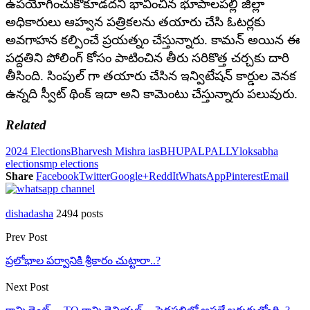
ఉపయోగించుకోకూడదని భావించిన భూపాలపల్లి జిల్లా
అధికారులు ఆహ్వన పత్రికలను తయారు చేసి ఓటర్లకు
అవగాహన కల్పించే ప్రయత్నం చేస్తున్నారు. కామన్ అయిన ఈ
పద్దతిని పోలింగ్ కోసం పాటించిన తీరు సరికొత్త చర్చకు దారి
తీసింది. సింపుల్ గా తయారు చేసిన ఇన్విటేషన్ కార్డుల వెనక
ఉన్నది స్వీట్ థింక్ ఇదా అని కామెంటు చేస్తున్నారు పలువురు.
Related
2024 Elections
Bharvesh Mishra ias
BHUPALPALLY
loksabha
elections
mp elections
Share
Facebook
Twitter
Google+
ReddIt
WhatsApp
Pinterest
Email
dishadasha
2494 posts
Prev Post
ప్రలోభాల పర్వానికి శ్రీకారం చుట్టారా..?
Next Post