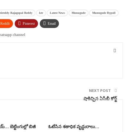
ireddy Rajagopal Reddy
ktr
Latest News
Munugode
Munugode Bypoll
ReddIt
Pinterest
Email
NEXT POST
షాకిచ్చిన ఏసీబీ కోర్ట్
… బెట్టింగుల్లో బిజీ
ఓటేసిన శతాధిక వృద్దురాలు…