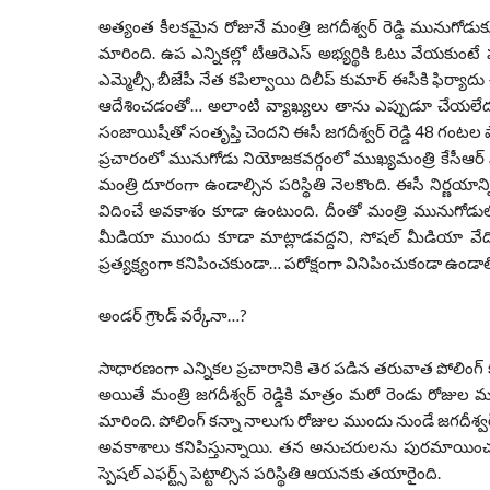
అత్యంత కీలకమైన రోజునే మంత్రి జగదీశ్వర్ రెడ్డి మునుగ
మారింది. ఉప ఎన్నికల్లో టీఆరెఎస్ అభ్యర్థికి ఓటు వేయకుంటే 
ఎమ్మెల్సీ, బీజేపీ నేత కపిల్వాయి దిలీప్ కుమార్ ఈసీకి ఫిర్యాద
ఆదేశించడంతో… అలాంటి వ్యాఖ్యలు తాను ఎప్పుడూ చేయలేదని
సంజాయిషీతో సంతృప్తి చెందని ఈసీ జగదీశ్వర్ రెడ్డి 48 గంటల
ప్రచారంలో మునుగోడు నియోజకవర్గంలో ముఖ్యమంత్రి కేసీఆర్
మంత్రి దూరంగా ఉండాల్సిన పరిస్థితి నెలకొంది. ఈసీ నిర్
విదించే అవకాశం కూడా ఉంటుంది. దీంతో మంత్రి మునుగోడులో
మీడియా ముందు కూడా మాట్లాడవద్దని, సోషల్ మీడియా వేదికగా
ప్రత్యక్ష్యంగా కనిపించకుండా… పరోక్షంగా వినిపించుకండా ఉండాల్
అండర్ గ్రౌండ్ వర్కేనా…?
సాధారణంగా ఎన్నికల ప్రచారానికి తెర పడిన తరువాత పోలింగ్ క
అయితే మంత్రి జగదీశ్వర్ రెడ్డికి మాత్రం మరో రెండు రోజుల 
మారింది. పోలింగ్ కన్నా నాలుగు రోజుల ముందు నుండే జగదీశ్వర్ 
అవకాశాలు కనిపిస్తున్నాయి. తన అనుచరులను పురమాయించడంతో
స్పెషల్ ఎఫర్ట్స్ పెట్టాల్సిన పరిస్థితి ఆయనకు తయారైంది.