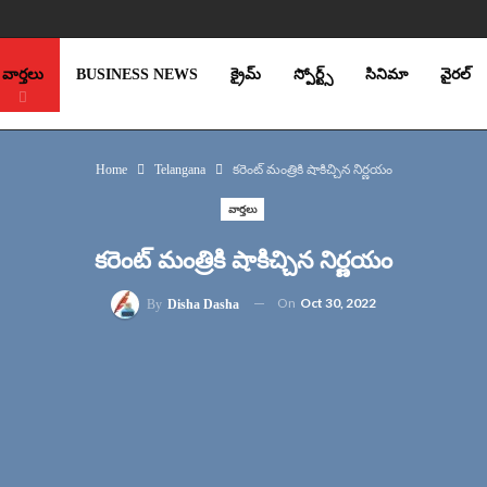
వార్తలు
BUSINESS NEWS
క్రైమ్
స్పోర్ట్స్
సినిమా
వైరల్
SPORTS
STORIES
Home
Telangana
కరెంట్ మంత్రికి షాకిచ్చిన నిర్ణయం
వార్తలు
కరెంట్ మంత్రికి షాకిచ్చిన నిర్ణయం
On
Oct 30, 2022
By
Disha Dasha