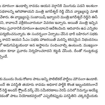
ోడుకు దూరంగా ఉండాల్సి రావడం ఆయన వర్గానికి మింగుడు పడని అంశంగా
పథకాలన్ని ఆగిపోతాయని మంత్రి జగదీశ్వర్ రెడ్డి చేసిన వ్యాఖ్యలపై మాజీ
ు చేశారు. ఈ వ్యాఖ్యలపై సంజాయిషీ ఇవ్వాలని మంత్రి జగదీశ్వర్ రెడ్డిని ఈసీ
, కావాలనే వక్రీకరించారంటూ వివరణ ఇచ్చారు. అయితే మంత్రి ఇచ్చిన
 పాటు ప్రచారానికి దూరంగా ఉండాలని ఆదేశించింది. ఆదివారం ఉప ఎన్నికల
 పర్యటించనున్నారు. ఈ సందర్భంగా ఏర్పాటు చేసిన భారీ బహిరంగ సభకు
ణయాన్ని కాదని ఆయన సీఎం సభకు హాజరయితే మరిన్ని కఠినమైన నిభందనలు
 అడుగుపెట్టుకుండా అన అస్త్రాలను సంధించాల్సి ఉంటుంది. ముఖ్యంగా
 కూడా ప్రచారం నిర్వహించరాదని కట్టడి చేసింది. దీంతో గుంట్లకండ్ల
సిందే.
ు ముందు రెండు రోజుల పాటు అన్ని పొలిటికల్ పార్టీలు మౌనంగా ఉండాలి.
మందే ఈ పరిస్థితి తయారు కావడం అధికార పార్టీకి కొంత ఇబ్బందికరంగానే
రెడ్డి అండర్ గ్రౌైండ్ వర్క్ చేసి సమీకరణాలు నెరపే పనిలో నిమగ్నం అయ్యే
 పాటు నియోజకవర్గంలో ఎప్పటికప్పుడు పరిస్థితిని చక్కదిద్దేందుకు