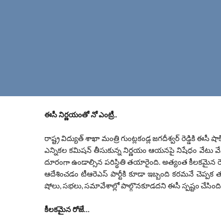
ఈసీ నిర్ణయంతో నో ఎంట్రీ..
రాష్ట్ర విద్యుత్ శాఖా మంత్రి గుంట్లకండ్ల జగదీశ్వర్ రెడ్డికి ఈసీ 
ఎన్నికల కమిషన్ తీసుకున్న నిర్ణయం ఆయనపై నిషేధం వేటు వేసింద
దూరంగా ఉండాల్సిన పరిస్థితి తయారైంది. అత్యంత కీలకమైన రెం
ఆదేశించడం టీఆరెఎస్ పార్టీకి కూడా ఇబ్బంది కరమనే చెప్పక 
షోలు, సభలు, సమావేశాల్లో పాల్గొనకూడదని ఈసీ స్పష్టం చేసింది
కీలకమైన రోజే…