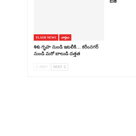
బీజీ
FLASH NEWS
వార్తలు
శిశు గృహ నుండి ఇటలీకి… కరీంనగర్
నుండి మరో బాలుడి దత్తత
PREV
NEXT