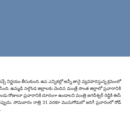
షాకిచ్చే నిర్ణయం తీసుకుంది. ఉప ఎన్నికల్లో అన్నీ తానై వ్యవహరిస్తున్న క్రమంలో
ి. ఉమ్మడి నల్గొండ జిల్లాలకు చెందిన మంత్రే సొంత జిల్లాలో ప్రచారానికి
డు రోజులూ ప్రచారానికి దూరంగా ఉండాలని మంత్రి జగదీశ్వర్ రెడ్డికి ఈసీ
తప్పుదు. సోమవారం రాత్రి 31 వరకూ మునుగోడులో జరిగే ప్రచారంలో రోడ్
.