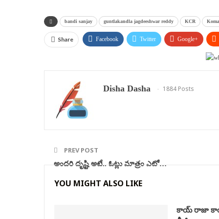
bandi sanjay
guntlakandla jagdeeshwar reddy
KCR
Komat
Share
Facebook
Twitter
Google+
Disha Dasha
1884 Posts
PREV POST
అందరి దృష్టి అటే.. ఓట్లు మాత్రం ఎటో…
YOU MIGHT ALSO LIKE
కాయ్ రాజా కాయ్