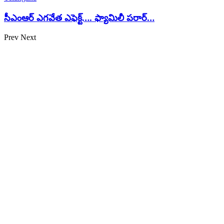
సీఎంఆర్ ఎగవేత ఎఫెక్ట్…. ఫ్యామిలీ పరార్…
Prev
Next