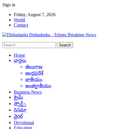
Sign in
Friday, August 7, 2026
World
Contact
Dishadasha - Telugu Breaking News
Home
వార్తలు
తెలంగాణ
ఆంధ్రప్రదేశ్
జాతీయం
అంతర్జాతీయం
Business News
క్రైమ్
స్పోర్ట్స్
సినిమా
వైరల్
Devotional
Education