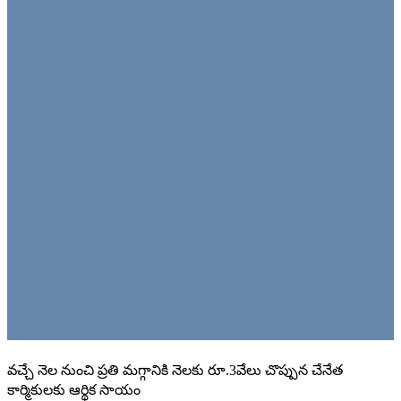
వచ్చే నెల నుంచి ప్రతి మగ్గానికి నెలకు రూ.3వేలు చొప్పున చేనేత
కార్మికులకు ఆర్థిక సాయం