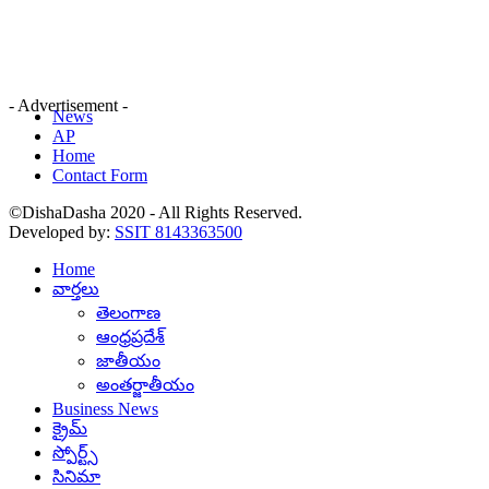
- Advertisement -
News
AP
Home
Contact Form
©DishaDasha 2020 - All Rights Reserved.
Developed by:
SSIT 8143363500
Home
వార్తలు
తెలంగాణ
ఆంధ్రప్రదేశ్
జాతీయం
అంతర్జాతీయం
Business News
క్రైమ్
స్పోర్ట్స్
సినిమా