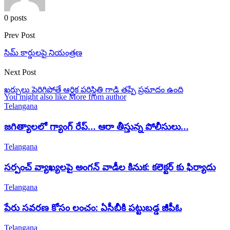
0 posts
Prev Post
సిమ్ కార్డులపై నియంత్రణ
Next Post
ఖర్చులు పెరిగిపోతే ఆర్థిక పరిస్థితి గాడి తప్పే ప్రమాదం ఉంది
You might also like
More from author
Telangana
జగిత్యాలలో గ్యాంగ్ రేప్… ఆరా తీస్తున్న పోలీసులు…
Telangana
సర్పంచ్ వ్యాఖ్యలపై అంగన్ వాడీల కినుక: కలెక్టర్ కు ఫిర్యాదు
Telangana
పేరు సవరణ కోసం లంచం: ఏసీబీకి పట్టుబడ్డ జీపీఓ
Telangana