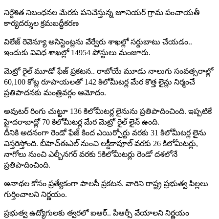
నిర్దేశిత నిబంధనల మేరకు పనిచేస్తున్న జూనియర్ గ్రామ పంచాయతీ
కార్యదర్శుల క్రమబద్ధీకరణ
విలేజ్ రెవెన్యూ అసిస్టెంట్లను వేర్వేరు శాఖల్లో సర్దుబాటు చేయడం..
ఇందుకు వివిధ శాఖల్లో 14954 పోస్టులు మంజూరు.
మెట్రో రైల్ మూడో ఫేజ్ ప్రకటన.. రాబోయే మూడు నాలుగు సంవత్సరాల్లో
60,100 కోట్ల రూపాయలతో 142 కిలోమీటర్ల మేర కొత్త లైన్లు నిర్మంచే
ప్రతిపాదనకు మంత్రివర్గం ఆమోదం.
అవుటర్ రింగు చుట్టూ 136 కిలోమీటర్ల లైనును ప్రతిపాదించింది. ఇప్పటికే
హైదరాబాద్లో 70 కిలోమీటర్ల మేర మెట్రో రైల్ లైన్ ఉంది.
దీనికి అదనంగా రెండో ఫేజ్ కింద ఎయిర్పోర్టు వరకు 31 కిలోమీటర్ల లైను
విస్తరిస్తోంది. బీహెచ్ఈఎల్ నుంచి లక్డీకాపూల్ వరకు 26 కిలోమీటర్లు,
నాగోలు నుంచి ఎల్బీనగర్ వరకు 5కిలోమీటర్లు రెండో దశలోనే
ప్రతిపాదించింది.
అనాథల కోసం ప్రత్యేకంగా పాలసీ ప్రకటన. వారిని రాష్ట్ర ప్రభుత్వ పిల్లలు
గుర్తించాలని నిర్ణయం.
ప్రభుత్వ ఉద్యోగులకు త్వరలో ఐఆర్.. పీఆర్సీ వేయాలని నిర్ణయం