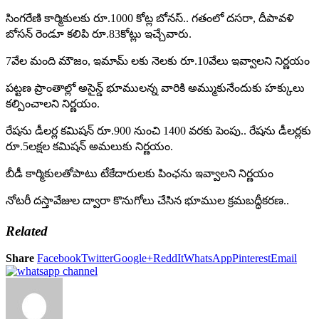
సింగరేణి కార్మికులకు రూ.1000 కోట్ల బోనస్.. గతంలో దసరా, దీపావళి
బోసన్ రెండూ కలిపి రూ.83కోట్లు ఇచ్చేవారు.
7వేల మంది మౌజం, ఇమామ్ లకు నెలకు రూ.10వేలు ఇవ్వాలని నిర్ణయం
పట్టణ ప్రాంతాల్లో అసైన్డ్ భూములన్న వారికి అమ్ముకునేందుకు హక్కులు
కల్పించాలని నిర్ణయం.
రేషను డీలర్ల కమిషన్ రూ.900 నుంచి 1400 వరకు పెంపు.. రేషను డీలర్లకు
రూ.5లక్షల కమిషన్ అమలుకు నిర్ణయం.
బీడీ కార్మికులతోపాటు టేకేదారులకు పింఛను ఇవ్వాలని నిర్ణయం
నోటరీ దస్తావేజుల ద్వారా కొనుగోలు చేసిన భూముల క్రమబద్ధీకరణ..
Related
Share
Facebook
Twitter
Google+
ReddIt
WhatsApp
Pinterest
Email