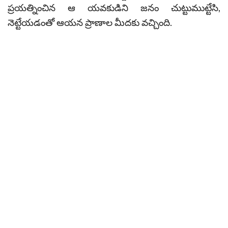
ప్రయత్నించిన ఆ యవకుడిని జనం చుట్టుముట్టేసి,
నెట్టేయడంతో ఆయన ప్రాణాల మీదకు వచ్చింది.