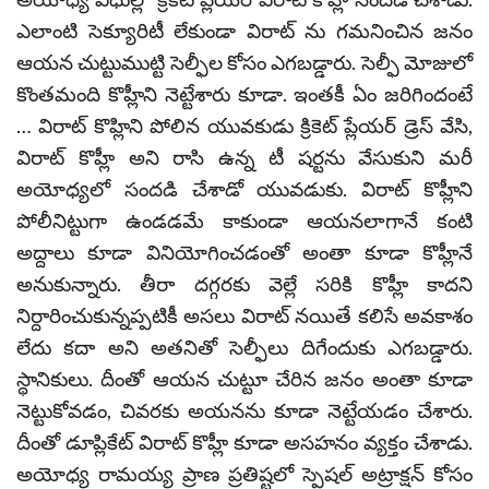
ఎలాంటి సెక్యూరిటీ లేకుండా విరాట్ ను గమనించిన జనం
ఆయన చుట్టుముట్టి సెల్ఫీల కోసం ఎగబడ్డారు. సెల్ఫీ మోజులో
కొంతమంది కొహ్లీని నెట్టేశారు కూడా. ఇంతకీ ఏం జరిగిందంటే
… విరాట్ కొహ్లిని పోలిన యువకుడు క్రికెట్ ప్లేయర్ డ్రెస్ వేసి,
విరాట్ కొహ్లీ అని రాసి ఉన్న టీ షర్టను వేసుకుని మరీ
అయోధ్యలో సందడి చేశాడో యువడుకు. విరాట్ కొహ్లీని
పోలీనిట్టుగా ఉండడమే కాకుండా ఆయనలాగానే కంటి
అద్దాలు కూడా వినియోగించడంతో అంతా కూడా కొహ్లీనే
అనుకున్నారు. తీరా దగ్గరకు వెల్లే సరికి కొహ్లీ కాదని
నిర్దారించుకున్నప్పటికీ అసలు విరాట్ నయితే కలిసే అవకాశం
లేదు కదా అని అతనితో సెల్ఫీలు దిగేందుకు ఎగబడ్డారు.
స్థానికులు. దీంతో ఆయన చుట్టూ చేరిన జనం అంతా కూడా
నెట్టుకోవడం, చివరకు అయనను కూడా నెట్టేయడం చేశారు.
దీంతో డూప్లికేట్ విరాట్ కొహ్లీ కూడా అసహనం వ్యక్తం చేశాడు.
అయోధ్య రామయ్య ప్రాణ ప్రతిష్టలో స్పెషల్ అట్రాక్షన్ కోసం