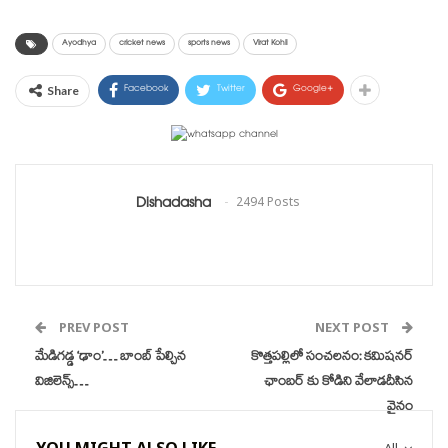
Ayodhya
cricket news
sports news
Virat Kohli
Facebook
Twitter
Google+
Share
Dishadasha
2494 Posts
PREV POST
NEXT POST
మేడిగడ్డ ‘ఢాం’… బాంబ్ పేల్చిన
కొత్తపల్లిలో సంచలనం: కమిషనర్
విజిలెన్స్…
ఛాంబర్ కు కోడిని వేలాడదీసిన
వైనం