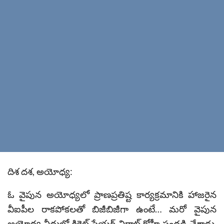
దిశ దశ, అయోధ్య:
ఓ వైపున అయోధ్యలో ప్రాణప్రతిష్ట కార్యక్రమానికి హాజరైన
వీఐపీల రాకపోకలతో బిజీబిజీగా ఉంటే… మరో వైపున
అయోధ్య వీధుల్లో క్రికెట్ ప్లేయర్ విరాట్ కోహ్లీ సందడి చేశాడు.