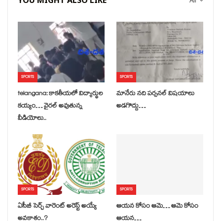
YOU MIGHT ALSO LIKE
All
SPORTS
SPORTS
telangana: కాకతీయలో విద్యార్థుల
మానేరు నది పర్సనల్ విషయాలు
కయ్యం… వైరల్ అవుతున్న
అడగొద్దు…
వీడియోలు..
SPORTS
SPORTS
ఏసీబీ సెర్చ్ వారెంట్ అరెస్ట్ అయ్యే
ఆయన కోసం ఆమె… ఆమె కోసం
అవకాశం..?
ఆయన…