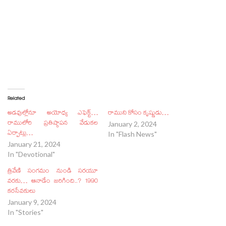
Related
అడవుల్లోనూ అయోధ్య ఎఫెక్ట్…
రాముని కోసం కృష్ణుడు…
రాములోరి ప్రతిష్ఠాపన వేడుకల
January 2, 2024
ఏర్పాట్లు…
In "Flash News"
January 21, 2024
In "Devotional"
త్రివేణి సంగమం నుండి సరయూ
వరకు… ఆనాడేం జరిగింది..? 1990
కరసేవకులు
January 9, 2024
In "Stories"