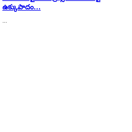
ఉక్కుపాదం…
…