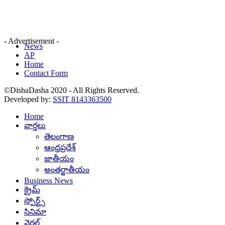
- Advertisement -
News
AP
Home
Contact Form
©DishaDasha 2020 - All Rights Reserved.
Developed by:
SSIT 8143363500
Home
వార్తలు
తెలంగాణ
ఆంధ్రప్రదేశ్
జాతీయం
అంతర్జాతీయం
Business News
క్రైమ్
స్పోర్ట్స్
సినిమా
వైరల్