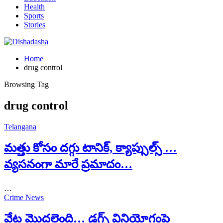
Health
Sports
Stories
Home
drug control
Browsing Tag
drug control
Telangana
మత్తు కోసం దగ్గు టానిక్, క్యాప్సుల్స్ …
వ్యసనంగా మారే ప్రమాదం…
…
Crime News
వేట మొదలైంది… డ్రగ్స్ వినియోగంపై