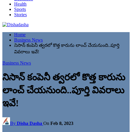
Health
Sports
Stories
Home
Business News
నిసాన్ కంపెనీ త్వరలో కొత్త కారును లాంచ్ చేయనుంది..పూర్తి
వివరాలు ఇవే!
Business News
నిసాన్ కంపెనీ త్వరలో కొత్త కారును
లాంచ్ చేయనుంది..పూర్తి వివరాలు
ఇవే!
By
Disha Dasha
On
Feb 8, 2023