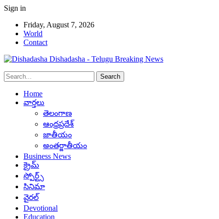
Sign in
Friday, August 7, 2026
World
Contact
Dishadasha - Telugu Breaking News
Home
వార్తలు
తెలంగాణ
ఆంధ్రప్రదేశ్
జాతీయం
అంతర్జాతీయం
Business News
క్రైమ్
స్పోర్ట్స్
సినిమా
వైరల్
Devotional
Education