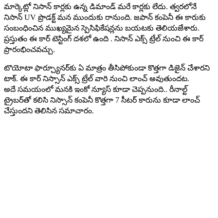
మార్కెట్లో నిసాన్ కార్లకు ఉన్న డిమాండ్ మరే కార్లకు లేదు. త్వరలోనే
నిసాన్ UV ప్రొడక్ట్ మన ముందుకు రానుంది. జపాన్ కంపెనీ ఈ కారుకు
సంబంధించిన ముఖ్యమైన స్పెసిఫికేషన్లను బయటకు తెలియజేశారు.
ప్రస్తుతం ఈ కార్ టెస్టింగ్ దశలో ఉంది . నిసాన్ ఎక్స్ ట్రేల్ నుంచి ఈ కార్
ప్రారంభించవచ్చు.
టొయోటా ఫార్చ్యూనర్‌కు ఏ మాత్రం తీసిపోకుండా కొత్తగా డిజైన్ చేశారని
టాక్. ఈ కార్ నిస్సాన్ ఎక్స్ ట్రేల్ వారి నుంచి లాంచ్ అవుతుందట.
అదే సమయంలో మనకి ఇంకో న్యూస్ కూడా చెప్పనుంది.. రీనాల్ట్
ట్రైబర్‌తో కలిసి నిస్సాన్ కంపెనీ కొత్తగా 7 సీటర్ కారును కూడా లాంచ్
చేస్తుందని తెలిసిన సమాచారం.