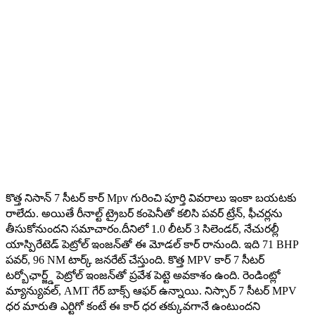
కొత్త నిసాన్ 7 సీటర్ కార్ Mpv గురించి పూర్తి వివరాలు ఇంకా బయటకు
రాలేదు. అయితే రీనాల్ట్ ట్రైబర్ కంపెనీతో కలిసి పవర్ ట్రేన్, ఫీచర్లను
తీసుకోనుందని సమాచారం.దీనిలో 1.0 లీటర్ 3 సిలెండర్, నేచురల్లీ
యాస్పిరేటెడ్ పెట్రోల్ ఇంజన్‌తో ఈ మోడల్ కార్ రానుంది. ఇది 71 BHP
పవర్, 96 NM టార్క్ జనరేట్ చేస్తుంది. కొత్త MPV కార్ 7 సీటర్
టర్బోఛార్జ్డ్ పెట్రోల్ ఇంజన్‌తో ప్రవేశ పెట్టె అవకాశం ఉంది. రెండింట్లో
మ్యాన్యువల్, AMT గేర్ బాక్స్ ఆఫర్ ఉన్నాయి. నిస్సార్ 7 సీటర్ MPV
ధర మారుతి ఎర్టిగో కంటే ఈ కార్ ధర తక్కువగానే ఉంటుందని