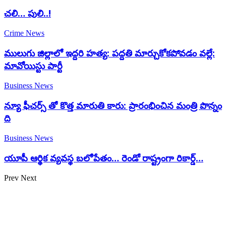
చలి… పులి..!
Crime News
ములుగు జిల్లాలో ఇద్దరి హత్య: పద్దతి మార్చుకోకపోవడం వల్లే:
మావోయిస్టు పార్టీ
Business News
న్యూ ఫీచర్స్ తో కొత్త మారుతి కారు: ప్రారంభించిన మంత్రి పొన్నం
ది
Business News
యూపీ ఆర్థిక వ్యవస్థ బలోపేతం… రెండో రాష్ట్రంగా రికార్డ్…
Prev
Next