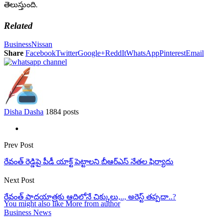
తెలుస్తుంది.
Related
Business
Nissan
Share
Facebook
Twitter
Google+
ReddIt
WhatsApp
Pinterest
Email
Disha Dasha
1884 posts
Prev Post
రేవంత్‌ రెడ్డిపై పీడీ యాక్ట్ పెట్టాలని బీఆర్ఎస్ నేతల ఫిర్యాదు
Next Post
రేవంత్ పాదయాత్రకు ఆదిలోనే చిక్కులు,.., అరెస్ట్ తప్పదా..?
You might also like
More from author
Business News