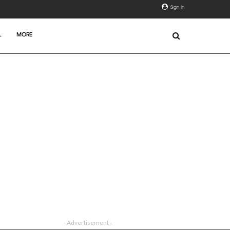
Sign In
L
MORE
- Advertisement -