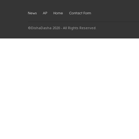
News
AP
Home
Contact Form
©DishaDasha 2020 - All Rights Reserved.