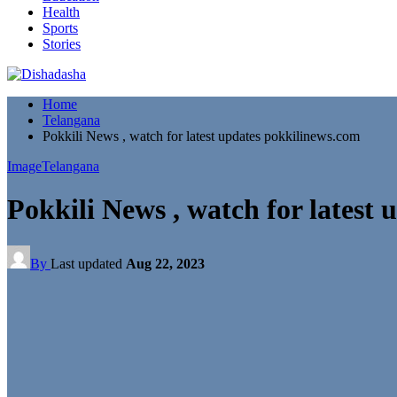
Health
Sports
Stories
Home
Telangana
Pokkili News , watch for latest updates pokkilinews.com
Image
Telangana
Pokkili News , watch for latest
By
Last updated
Aug 22, 2023