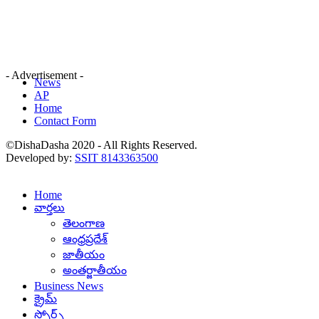
- Advertisement -
News
AP
Home
Contact Form
©DishaDasha 2020 - All Rights Reserved.
Developed by:
SSIT 8143363500
Home
వార్తలు
తెలంగాణ
ఆంధ్రప్రదేశ్
జాతీయం
అంతర్జాతీయం
Business News
క్రైమ్
స్పోర్ట్స్