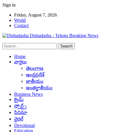
Sign in
Friday, August 7, 2026
World
Contact
Dishadasha - Telugu Breaking News
Home
వార్తలు
తెలంగాణ
ఆంధ్రప్రదేశ్
జాతీయం
అంతర్జాతీయం
Business News
క్రైమ్
స్పోర్ట్స్
సినిమా
వైరల్
Devotional
Education