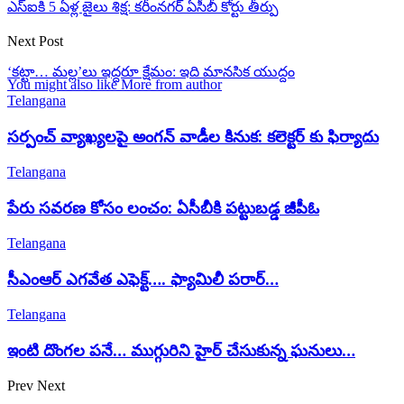
ఎస్ఐకి 5 ఏళ్ల జైలు శిక్ష: కరీంనగర్ ఏసీబీ కోర్టు తీర్పు
Next Post
‘కట్టా… మల్ల’లు ఇద్దరూ క్షేమం: ఇది మానసిక యుద్దం
You might also like
More from author
Telangana
సర్పంచ్ వ్యాఖ్యలపై అంగన్ వాడీల కినుక: కలెక్టర్ కు ఫిర్యాదు
Telangana
పేరు సవరణ కోసం లంచం: ఏసీబీకి పట్టుబడ్డ జీపీఓ
Telangana
సీఎంఆర్ ఎగవేత ఎఫెక్ట్…. ఫ్యామిలీ పరార్…
Telangana
ఇంటి దొంగల పనే… ముగ్గురిని హైర్ చేసుకున్న ఘనులు…
Prev
Next