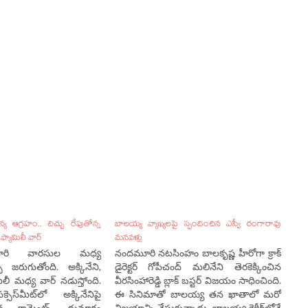
య ఆగ్రహం.. చిచ్చు రేపుతోన్న
బాలయ్య వ్యాఖ్యలపై స్పందించిన ఎస్వీ రంగారావు
ఫ్యామిలీ వార్
మనవళ్లు
ందమూరి వారసుల మధ్య
నందమూరి నటసింహం బాలకృష్ణ హీరోగా క్రాక్
చ జరుగుతోంది. అక్కినేని,
డైరెక్టర్ గోపీచంద్ మలినేని తెరకెక్కించిన
ీ మధ్య వార్ నడుస్తోంది.
వీరసింహారెడ్డి బ్లాక్ బస్టర్ విజయం సాధించింది.
క్సెస్‌మీట్‌లో అక్కినేనిపై
ఈ సినిమాతో బాలయ్య తన ఖాతాలో మరో
న కామెంట్స్ దుమారం
విజయాన్ని వేసుకున్నాడు. బాలయ్య కెరీర్‌లోనే