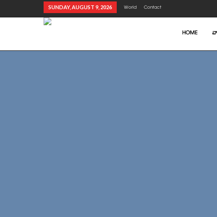
SUNDAY, AUGUST 9, 2026
World
Contact
HOME
వా