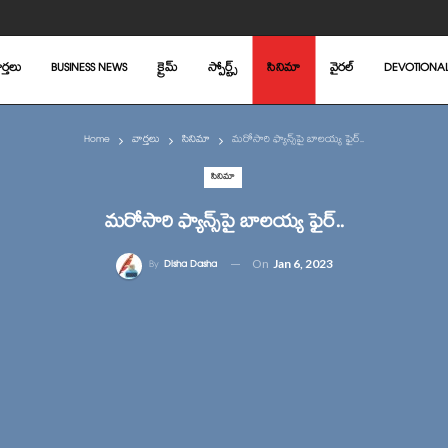
ర్తలు
BUSINESS NEWS
క్రైమ్
స్పోర్ట్స్
సినిమా
వైరల్
DEVOTIONA
Home
వార్తలు
సినిమా
మరోసారి ఫ్యాన్స్‌పై బాలయ్య ఫైర్..
సినిమా
మరోసారి ఫ్యాన్స్‌పై బాలయ్య ఫైర్..
On
Jan 6, 2023
By
Disha Dasha