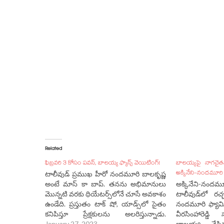
Related
ఫిబ్రవరి 3 కోసం పవన్, బాలయ్య ఫ్యాన్స్ వెయిటింగ్!
బాలయ్యపై నాగచైతన్
అక్కినేని-నందమూరి 
టాలీవుడ్ ప్రముఖ హీరో నందమూరి బాలకృష్ణ
అంటే మాస్ కా బాప్. తనను అభిమానులు
అక్కినేని-న
మొన్నటి వరకు థియేటర్స్‌లోనే చూసే అవకాశం
టాలీవుడ్‌లో రచ్
ఉండేది. ప్రస్తుతం టాక్ షో, యాడ్స్‌లో సైతం
నందమూరి ఫ్యామిల
కనిపిస్తూ ప్రేక్షకులను అలరిస్తున్నాడు.
వీరసింహారెడ్డి స
అన్‌స్టాపబుల్ షోతో ప్రేక్షకులకు మరింత
January 27, 2023
బాలయ్య చేసి