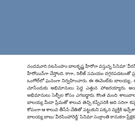
నందమూరి నటసింహం బాలకృష్ణ హీరోగా వస్తున్న సినిమా ‘వీరసింహార
హీరోయిన్‌గా చేస్తోంది. కాగా.. రిలీజ్ సమయం దగ్గరపడటంతో ప్రమ
ఒంగోల్‌లో ఘనంగా నిర్వహించారు. ఈ ఈవెంట్‌కు బాలయ్య.. శృతి
చూసేందుకు అభిమానులు పెద్ద ఎత్తున హాజరయ్యారు.
అభిమానులు సెల్ఫీల కోసం ఎగబడ్డారు. కొంత మంది శాలువాల
బాలయ్య మీదా ప్రేమతో శాలువ తెచ్చి కప్పేసరికి అది సరిగా 
కోపంగా ఆ శాలువ తీసేసి చేతితో పట్టుకుని పక్కన వ్యక్తికి 
బాలయ్య బాబు ‘వీరసింహారెడ్డి’ సినిమా సంక్రాంతి కానుకగా ప్రేక