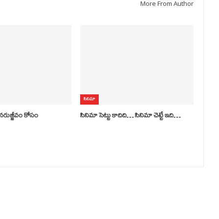
More From Author
సినిమా
 పునరుజ్జీవం కోసం
సినిమా సెట్టు కాదిది… సినిమా చెట్టే ఇది…