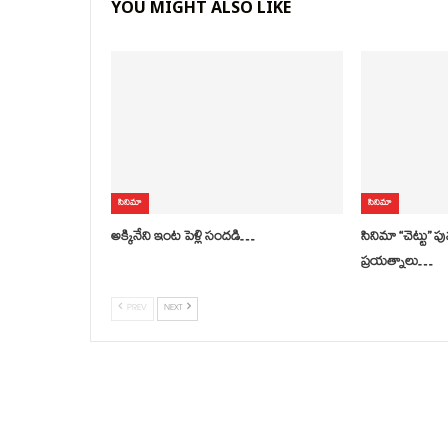
YOU MIGHT ALSO LIKE
సినిమా
సినిమా
అక్కినేని ఇంట పెళ్లి సందడి…
సినిమా ‘‘చెట్టు’’
ప్రయత్నాలు…
PREV
NEXT