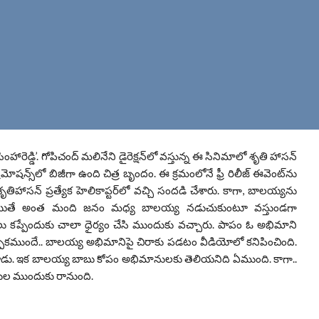
ెడ్డి’. గోపిచంద్ మలినేని డైరెక్షన్‌లో వస్తున్న ఈ సినిమాలో శృతి హాసన్
ోషన్స్‌లో బిజీగా ఉంది చిత్ర బృందం. ఈ క్రమంలోనే ఫ్రీ రిలీజ్ ఈవెంట్‌ను
హాసన్ ప్రత్యేక హెలికాప్టర్‌లో వచ్చి సందడి చేశారు. కాగా, బాలయ్యను
 అయితే అంత మంది జనం మధ్య బాలయ్య నడుచుకుంటూ వస్తుండగా
ు కప్పేందుకు చాలా ధైర్యం చేసి ముందుకు వచ్చారు. పాపం ఓ అభిమాని
కప్పకముందే.. బాలయ్య అభిమానిపై చిరాకు పడటం వీడియోలో కనిపించింది.
ఇచ్చేశాడు. ఇక బాలయ్య బాబు కోపం అభిమానులకు తెలియనిది ఏముంది. కాగా..
్షకుల ముందుకు రానుంది.