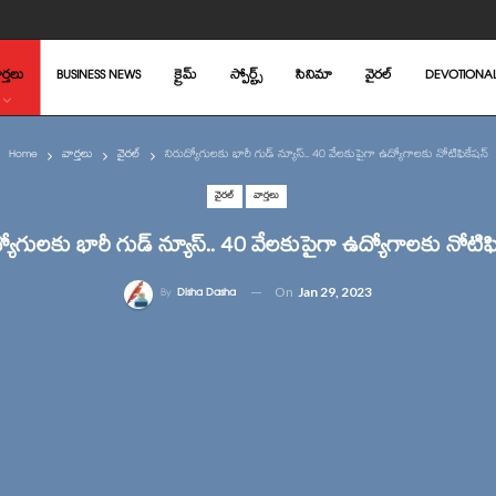
ర్తలు
BUSINESS NEWS
క్రైమ్
స్పోర్ట్స్
సినిమా
వైరల్
DEVOTIONA
Home
వార్తలు
వైరల్
నిరుద్యోగులకు భారీ గుడ్ న్యూస్.. 40 వేలకుపైగా ఉద్యోగాలకు నోటిఫికేషన్
వైరల్
వార్తలు
్యోగులకు భారీ గుడ్ న్యూస్.. 40 వేలకుపైగా ఉద్యోగాలకు నోటిఫ
On
Jan 29, 2023
By
Disha Dasha