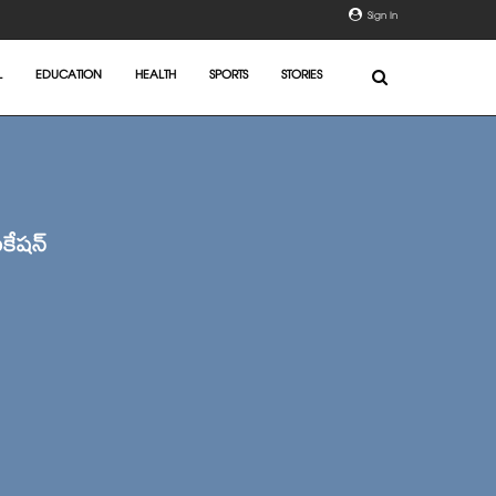
Sign In
L
EDUCATION
HEALTH
SPORTS
STORIES
ికేషన్