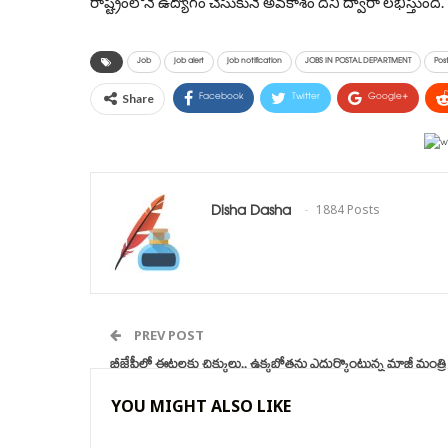
రాష్ట్రంలోనే ఉద్యోగం చేసుకునే అవకాశం దీని ద్వారా లభిస్తుంది.
Job
job alert
job notification
JOBS IN POSTAL DEPARTMENT
Post
Facebook
Twitter
Google+
Share
Disha Dasha
1884 Posts
PREV POST
బీజేపీలో ఈటలకు చిక్కులు.. ఉక్కబోతను ఎదుర్కొంటున్న మాజీ మంత్రి
YOU MIGHT ALSO LIKE