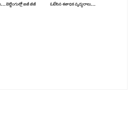
బెట్టింగుల్లో బిజీ బీజీ
ఓటేసిన శతాధిక వృద్దురాలు…