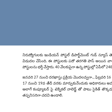
నిరుద్యోగులకు ఇండియన్ పోస్టల్ డిపార్ట్‌మెంట్ గుడ్ న్యూస్ తె
విడుదల చేసింది. ఈ పోస్టులకు పదో తరగతి పాస్ అయిన వార
పోస్టులను భర్తీ చేస్తారు. 40 వేలకుపైగా ఉన్న పోస్టుల్లో ఏపీల
జనవరి 27 నుంచి దరఖాస్తు ప్రక్రియ మొదలవ్వగా.., ఫిబ్రవరి 16
17 నుంచి 19వ తేదీ వరకు మార్చుకునేందుకు అధికారులు అవక
అలాగే కంప్యూటర్ పై టెక్నికల్ నాలెడ్జ్ తో పాటు సైకిత్ తొక్
తప్పనిసరిగా చదవి ఉండాలి.