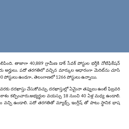
లిపింది. తాజాగా 40,889 గ్రామీణ డాక్ సేవక్ పోస్టుల భర్తీకి నోటిఫికేషన్
ు అర్హులు. పదో తరగతిలో వచ్చిన మార్కుల ఆధారంగా మెరిట్‌ను చూసి
ో 2480 పోస్టులు ఉండగా.. తెలంగాణలో 1266 పోస్టులు ఉన్నాయి.
 వరకు దరఖాస్తు చేసుకోవచ్చు. దరఖాస్తుల్లో ఏమైనా తప్పులు ఉంటే ఫిబ్రవరి
ాశం కల్పించారు.అభ్యర్థుల వయస్సు 18 నుంచి 40 ఏళ్ల మధ్య ఉండాలి.
కడం వచ్చి ఉండాలి. పదో తరగతితో మ్యాథ్స్, ఇంగ్లీష్ తో పాటు స్థానిక భాష