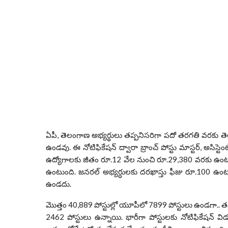
ఏపీ, తెలంగాణ అభ్యర్థులు తప్పనిసరిగా పదో తరగతి వరకు తెల
ఉండవు. ఈ నోటిఫికేషన్ ద్వారా బ్రాంచ్ పోస్టు మాస్టర్, అసిస్టెంట
ఉద్యోగాలకు జీతం రూ.12 వేల నుంచి రూ.29,380 వరకు ఉంటు
ఉంటుంది. జనరల్ అభ్యర్ధులకు దరఖాస్తు ఫీజు రూ.100 ఉంటుంది.
ఉండదు.
మొత్తం 40,889 పోస్టుల్లో యూపీలో 7899 పోస్టులు ఉండగా.. త
2462 పోస్టులు ఉన్నాయి. భారీగా పోస్టులకు నోటిఫికేషన్ వి