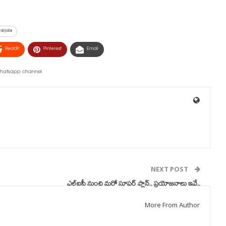
al jobs
ReddIt
Pinterest
Email
NEXT POST
ఎల్‌ఐసీ నుంచి మరో సూపర్ ప్లాన్.. ప్రయోజనాలు ఇవే..
More From Author