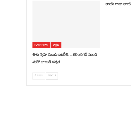
కాయ్ రాజా కాయ్… 
FLASH NEWS
వార్తలు
శిశు గృహ నుండి ఇటలీకి… కరీంనగర్ నుండి
మరో బాలుడి దత్తత
PREV
NEXT