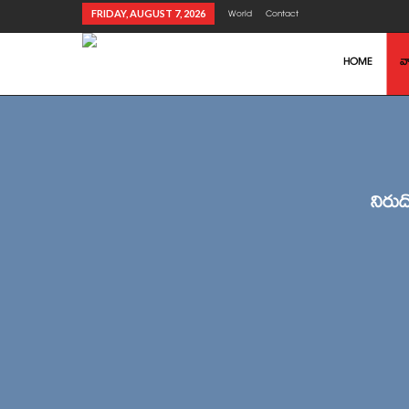
FRIDAY, AUGUST 7, 2026
World
Contact
HOME
వా
నిరుద