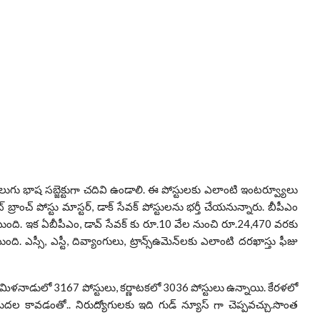
ుగు భాష సబ్జెక్టుగా చదివి ఉండాలి. ఈ పోస్టులకు ఎలాంటి ఇంటర్వ్యూలు
్ బ్రాంచ్ పోస్టు మాస్టర్, డాక్ సేవక్ పోస్టులను భర్తీ చేయనున్నారు. బీపీఎం
ంది. ఇక ఏబీపీఎం, డావ్ సేవక్ కు రూ.10 వేల నుంచి రూ.24,470 వరకు
 ఎస్సీ, ఎస్టీ, దివ్యాంగులు, ట్రాన్స్‌ఉమెన్‌లకు ఎలాంటి దరఖాస్తు ఫీజు
మిళనాడులో 3167 పోస్టులు, కర్ణాటకలో 3036 పోస్టులు ఉన్నాయి. కేరళలో
డుదల కావడంతో.. నిరుద్యోగులకు ఇది గుడ్ న్యూస్ గా చెప్పవచ్చు.సొంత