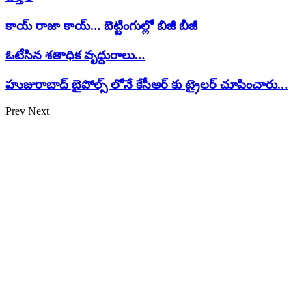
కాయ్ రాజా కాయ్… బెట్టింగుల్లో బిజీ బీజీ
ఓటేసిన శతాధిక వృద్దురాలు…
హుజురాబాద్ బైపోల్స్ లోనే కేసీఆర్ కు ట్రైలర్ చూపించారు…
Prev
Next