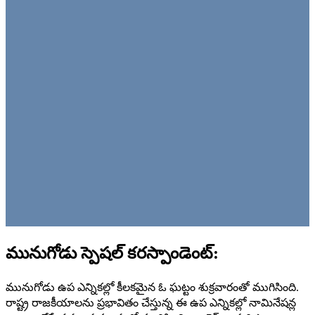
మునుగోడు స్పెషల్ కరస్పాండెంట్:
మునుగోడు ఉప ఎన్నికల్లో కీలకమైన ఓ ఘట్టం శుక్రవారంతో ముగిసింది.
రాష్ట్ర రాజకీయాలను ప్రభావితం చేస్తున్న ఈ ఉప ఎన్నికల్లో నామినేషన్ల