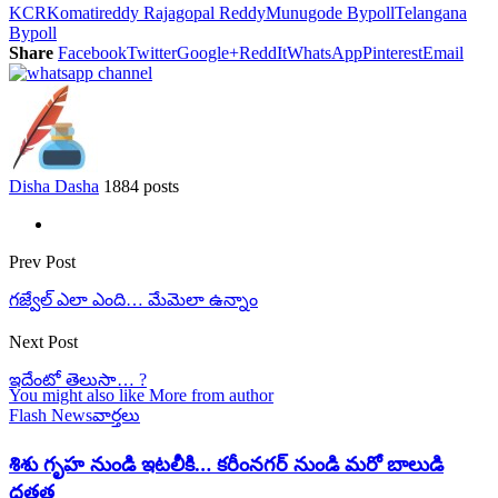
KCR
Komatireddy Rajagopal Reddy
Munugode Bypoll
Telangana
Bypoll
Share
Facebook
Twitter
Google+
ReddIt
WhatsApp
Pinterest
Email
Disha Dasha
1884 posts
Prev Post
గజ్వేల్ ఎలా ఎంది… మేమెలా ఉన్నాం
Next Post
ఇదేంటో తెలుసా… ?
You might also like
More from author
Flash News
వార్తలు
శిశు గృహ నుండి ఇటలీకి… కరీంనగర్ నుండి మరో బాలుడి
దత్తత