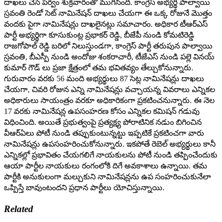
దాఖలు చేసే పర్వం శుక్రవారంతో ముగిసింది. కాంగ్రెస్ అభ్యర్థి పాల్వాయి
స్రవంతి రెండో సెట్ నామినేషన్ దాఖలు చేయగా ఈ ఒక్క రోజునే మొత్తం
వందకు పైగా నామినేషన్లు దాఖలైనట్లు సమాచారం. అధికార టీఆర్ఎస్
పార్టీ అభ్యర్థిగా కూసుకుంట్ల ప్రభాకర్ రెడ్డి, బీజేపీ నుండి కోమటిరెడ్డి
రాజగోపాల్ రెడ్డి బరిలో నిలుస్తుండగా, కాంగ్రెస్ పార్టీ తరుపున పాల్వాయి
స్రవంతి, బీఎస్పీ నుండి అందోజు శంకరాచారీ, టీజేఎస్ నుండి పల్లె వినయ్
కుమార్ గౌడ్ లు ప్రజా క్షేత్రంలో తమ భవితవ్యం తేల్చుకోనున్నారు.
గురువారం వరకు 56 మంది అభ్యర్థులు 87 సెట్ల నామినేషన్లు దాఖలు
చేయగా, చివరి రోజున ఎన్ని నామినేషన్లు వచ్చాయన్న వివరాలు ఎన్నికల
అధికారులు సాయంత్రం వరకూ అధికారికంగా ప్రకటించనున్నారు. ఈ నెల
17 వరకు నామినేషన్ల ఉపసంహరణ కోసం ఎన్నికల కమిషన్ గడువు
విధించింది. అయితే ప్రభుత్వంపై ప్రత్యక్ష్య పోరాటినిక నడుం బిగించిన
వీఆర్ఏలు పోటీ నుండి తప్పుకుంటున్నట్టు ఇప్పటికే ప్రకటించగా వారు
నామినేషన్లు ఉపసంహరించుకోనున్నారు. ఇకపోతే రెబెల్ అభ్యర్థులు కానీ
ఎన్నికల్లో ప్రభావితం చేయగలిగే నాయకులను పోటీ నుండి తప్పించేందుకు
ఆయా పార్టీల నాయకులు రంగంలోకి దిగే అవకాశాలు ఉన్నాయి. తమ
పార్టీకి అనుకులంగా మల్చుకుని నామినేషన్లను ఉప సంహరించుకునేలా
ఒప్పిస్తే బావుంటందని ప్రధాన పార్టీలు యోచిస్తున్నాయి.
Related