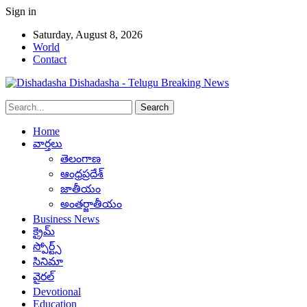
Sign in
Saturday, August 8, 2026
World
Contact
Dishadasha - Telugu Breaking News
Home
వార్తలు
తెలంగాణ
ఆంధ్రప్రదేశ్
జాతీయం
అంతర్జాతీయం
Business News
క్రైమ్
స్పోర్ట్స్
సినిమా
వైరల్
Devotional
Education