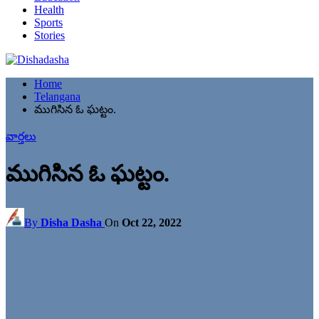
Health
Sports
Stories
Home
Telangana
ముగిసిన ఓ ఘట్టం.
వార్తలు
ముగిసిన ఓ ఘట్టం.
By
Disha Dasha
On
Oct 22, 2022